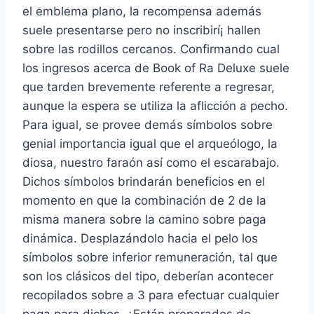
el emblema plano, la recompensa además
suele presentarse pero no inscribirí¡ hallen
sobre las rodillos cercanos. Confirmando cual
los ingresos acerca de Book of Ra Deluxe suele
que tarden brevemente referente a regresar,
aunque la espera se utiliza la aflicción a pecho.
Para igual, se provee demás símbolos sobre
genial importancia igual que el arqueólogo, la
diosa, nuestro faraón así­ como el escarabajo.
Dichos símbolos brindarán beneficios en el
momento en que la combinación de 2 de la
misma manera sobre la camino sobre paga
dinámica. Desplazándolo hacia el pelo los
símbolos sobre inferior remuneración, tal que
son los clásicos del tipo, deberían acontecer
recopilados sobre a 3 para efectuar cualquier
paga para dichos. ¿Están preparados de