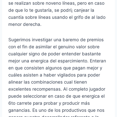
se realizan sobre noveno líneas, pero en caso
de que lo te gustaría, se podrí¡ canjear la
cuantía sobre líneas usando el grifo de al lado
menor derecha.
Sugerimos investigar una baremo de premios
con el fin de asimilar el genuino valor sobre
cualquier signo de poder entender bastante
mejor una energica del esparcimiento. Enteran
en que consisten algunos que pagan mejor y
cuáles asisten a haber vigilados para poder
alinear las combinaciones cual tienen
excelentes recompensas. Al completo jugador
puede seleccionar en caso de que energica el
6to carrete para probar y producir más
ganancias. Es uno de los productivos que nos