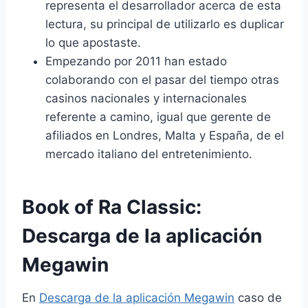
representa el desarrollador acerca de esta
lectura, su principal de utilizarlo es duplicar
lo que apostaste.
Empezando por 2011 han estado
colaborando con el pasar del tiempo otras
casinos nacionales y internacionales
referente a camino, igual que gerente de
afiliados en Londres, Malta y España, de el
mercado italiano del entretenimiento.
Book of Ra Classic:
Descarga de la aplicación
Megawin
En
Descarga de la aplicación Megawin
caso de