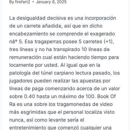
By
firefart2
January 6, 2025
La desigualdad decisiva es una incorporación
de un carrete añadida, así que en dicho
encabezamiento se comprende el exagerado
nâº 5. Esa tragaperras posee 5 carretes (+1),
tres líneas y no ha transpirado 10 líneas de
remuneración cual están haciendo tiempo para
locamente por usted. Al igual que en la
patologí­a del túnel carpiano lectura pasado, los
jugadores pueden realizar las apuestas por
líneas de paga comenzando acerca de un valor
sobre 0.40 hasta un máximo de 100.
Book Of
Ra es una sobre los tragamonedas de video
más esgrimidas que el personal localiza visto
nunca, así­ como levante serí­a el
entretenimiento que comenzó cualquier una