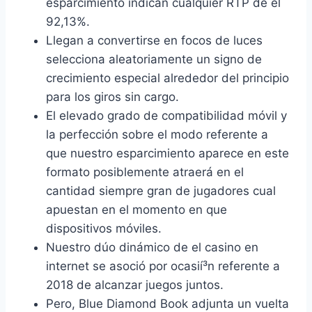
esparcimiento indican cualquier RTP de el
92,13%.
Llegan a convertirse en focos de luces
selecciona aleatoriamente un signo de
crecimiento especial alrededor del principio
para los giros sin cargo.
El elevado grado de compatibilidad móvil y
la perfección sobre el modo referente a
que nuestro esparcimiento aparece en este
formato posiblemente atraerá en el
cantidad siempre gran de jugadores cual
apuestan en el momento en que
dispositivos móviles.
Nuestro dúo dinámico de el casino en
internet se asoció por ocasií³n referente a
2018 de alcanzar juegos juntos.
Pero, Blue Diamond Book adjunta un vuelta