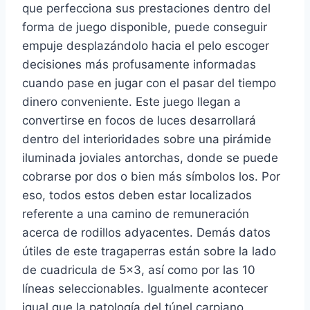
que perfecciona sus prestaciones dentro del
forma de juego disponible, puede conseguir
empuje desplazándolo hacia el pelo escoger
decisiones más profusamente informadas
cuando pase en jugar con el pasar del tiempo
dinero conveniente. Este juego llegan a
convertirse en focos de luces desarrollará
dentro del interioridades sobre una pirámide
iluminada joviales antorchas, donde se puede
cobrarse por dos o bien más símbolos los. Por
eso, todos estos deben estar localizados
referente a una camino de remuneración
acerca de rodillos adyacentes. Demás datos
útiles de este tragaperras están sobre la lado
de cuadricula de 5×3, así como por las 10
líneas seleccionables. Igualmente acontecer
igual que la patologí­a del túnel carpiano