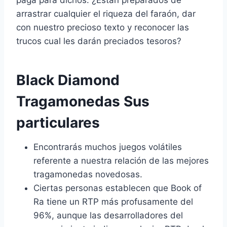
arrastrar cualquier el riqueza del faraón, dar
con nuestro precioso texto y reconocer las
trucos cual les darán preciados tesoros?
Black Diamond
Tragamonedas Sus
particulares
Encontrarás muchos juegos volátiles
referente a nuestra relación de las mejores
tragamonedas novedosas.
Ciertas personas establecen que Book of
Ra tiene un RTP más profusamente del
96%, aunque las desarrolladores del