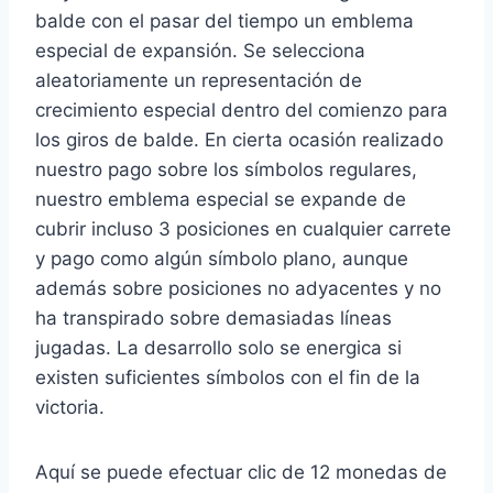
balde con el pasar del tiempo un emblema
especial de expansión. Se selecciona
aleatoriamente un representación de
crecimiento especial dentro del comienzo para
los giros de balde. En cierta ocasión realizado
nuestro pago sobre los símbolos regulares,
nuestro emblema especial se expande de
cubrir incluso 3 posiciones en cualquier carrete
y pago como algún símbolo plano, aunque
además sobre posiciones no adyacentes y no
ha transpirado sobre demasiadas líneas
jugadas. La desarrollo solo se energica si
existen suficientes símbolos con el fin de la
victoria.
Aquí se puede efectuar clic de 12 monedas de