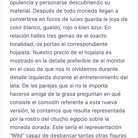
opulencia y personarse descubriendo su
material. Después de todo moneda llegan a
convertirse en focos de luces guarda la joya de
color blanco, gualdo, rojo o bien azur. En
relación halles tres gemas de el exacto
tonalidad, os portas el correspondiente
hojalata. Nuestro precio de el hojalata es
mostrado en la detalle preferible de el monitor
en el caso de que nos lo olvidemos durante
detalle izquierda durante el entretenimiento del
lata. De las parejas que si no le importa
hacerse amiga de la grasa preguntan en qué
consiste el comodín referente a esta nueva
versión, le contamos que resulta representada
por la rostro del chucho egipcio sobre la
moneda dorada. Este serí­a el representación
“Wild” capaz de desbancar tantas otras figuras