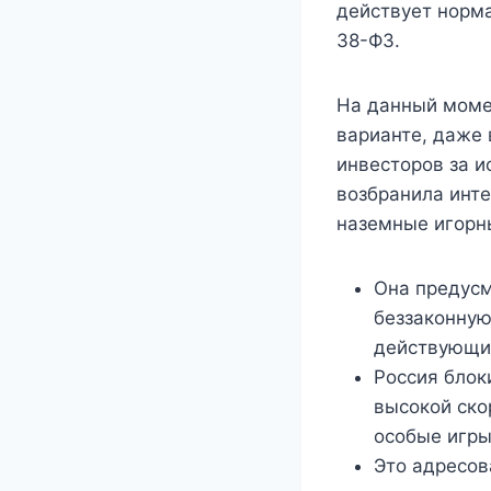
действует норм
38-ФЗ.
На данный моме
варианте, даже 
инвесторов за и
возбранила инт
наземные игорн
Она предусм
беззаконную
действующих
Россия блок
высокой ско
особые игры
Это адресов