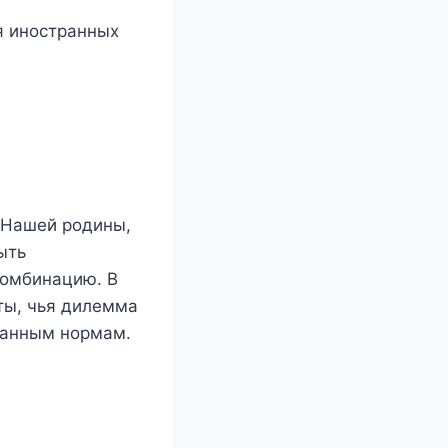
я иностранных
 Нашей родины,
ыть
комбинацию. В
ты, чья дилемма
данным нормам.