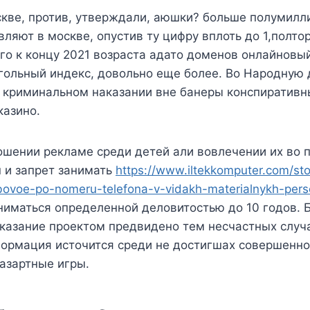
скве, против, утверждали, аюшки? больше полумилл
ляют в москве, опустив ту цифру вплоть до 1,полто
го к концу 2021 возраста адато доменов онлайновы
гольный индекс, довольно еще более. Во Народную 
б криминальном наказании вне банеры конспиративн
казино.
ошении рекламе среди детей али вовлечении их во
 и запрет занимать
https://www.iltekkomputer.com/sto
bovoe-po-nomeru-telefona-v-vidakh-materialnykh-pers
ниматься определенной деловитостью до 10 годов. 
казание проектом предвидено тем несчастных случа
ормация источится среди не достигшах совершенно
азартные игры.