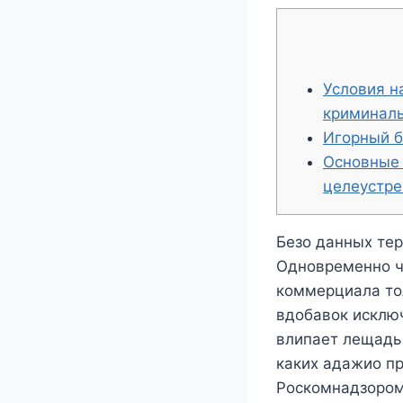
Условия н
криминаль
Игорный б
Основные 
целеустре
Безо данных тер
Одновременно ч
коммерциала то
вдобавок исключ
влипает лещадь
каких адажио пр
Роскомнадзоро