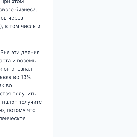
 При этом
ового бизнеса.
гов через
, в том числе и
 Вне эти деяния
аста и восемь
к он опознал
тавка во 13%
ак во
стся получить
е налог получите
ю, потому что
ленческое