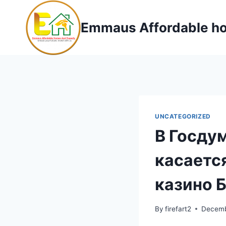
Skip
to
Emmaus Affordable ho
content
UNCATEGORIZED
В Госду
касаетс
казино 
By
firefart2
Decemb