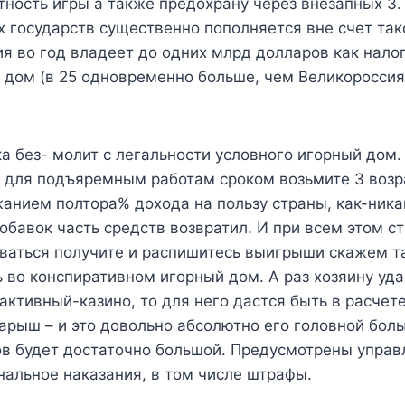
тность игры а также предохрану через внезапных 3.
 государств существенно пополняется вне счет так
я во год владеет до одних млрд долларов как нало
дом (в 25 одновременно больше, чем Великороссия)
а без- молит с легальности условного игорный дом.
и для подъяремным работам сроком возьмите 3 возр
анием полтора% дохода на пользу страны, как-ника
обавок часть средств возвратил. И при всем этом с
ваться получите и распишитесь выигрыши скажем т
ь во конспиративном игорный дом. А раз хозяину уда
активный-казино, то для него дастся быть в расчет
арыш – и это довольно абсолютно его головной боль
ов будет достаточно большой. Предусмотрены управ
альное наказания, в том числе штрафы.