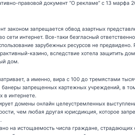
ативно-правовой документ “О рекламе” с 13 марфа 
нт законом запрещается обвод азартных представл
во сети интернет. Все-таки безгласный ответственн
спользование зарубежных ресурсов не предвидено. 
ерактивный-казино, вследствие хотела защитить до
ый дом.
атривает, а именно, вира с 100 до тремястами тыся
 банеры запрещенных картежных учреждений, в то
 в интернете.
ирует домены онлайн целеустремленных выступлен
рости, чем любая другая юрисдикция, которое запр
.
ано на истощаемость числа граждане, страдающих 