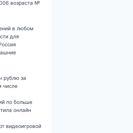
2006 возраста №
ений в любом
ости для
Россия
машние
ч рублю за
м числе
ий по больше
етила онлайн
от видеоигровой