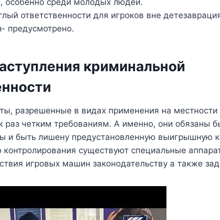
, особенно среди молодых людей.
глый ответственности для игроков вне детезавраци
з- предусмотрено.
наступления криминальной
енности
ты, разрешенные в видах применения на местности
 раз четким требованиям. А именно, они обязаны б
ы и быть лишену предустановленную выигрышную 
о контролирования существуют специальные аппара
тствия игровых машин законодательству а также за