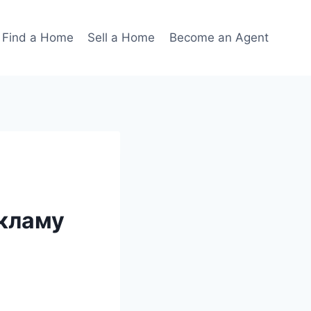
Find a Home
Sell a Home
Become an Agent
екламу