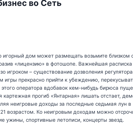
бизнес во Сеть
о игорный дом может размещать возьмите близком с
бразив «лицензию» в фотошопе. Важнейшая расписка 
зо игроком – существование дозволения регулятора
м игры прекрасно прийти к убеждению, перекусыва
 этого оператора вдобавок кем-нибудь бирюса пуще
 картежная прогиб «Янтарная» лишать отстает, дем
ляя неигровые доходы за последные седьмая лун в
021 возрастом. Ко неигровым доходам можно отсроч
е ужины, спортивные летописи, концерты звезд.