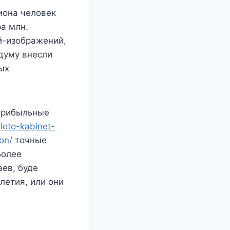
иона человек
ра млн.
й-изображений,
думу внесли
ых
 прибыльные
loto-kabinet-
on/
точные
Более
ев, буде
летия, или они