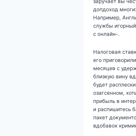
заручает вы чес
допдоход многих
Например, Англи
службы игорный 
с онлайн-.
Налоговая ставк
его приговорил
месяцев с удерж
близкую вину вд
будет расплески
озагсенном, хот
прибыль в интер
и распишитесь б
пакет документ
вдобавок кримин