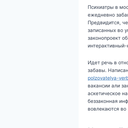
Психиатры в мо
ежедневно забав
Предвидится, че
записанных во у
законопроект о
интерактивный-
Идет речь в отн
забавы. Написан
polzovatelya-ver
вакансии али за
аскетическое на
беззаконная инф
вовлекаются во 