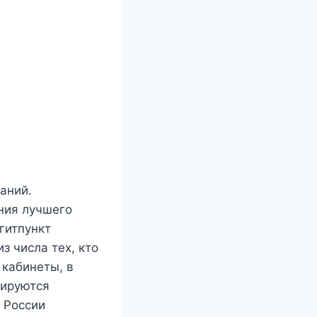
аний.
ния лучшего
гитпункт
з числа тех, кто
кабинеты, в
кируются
 России