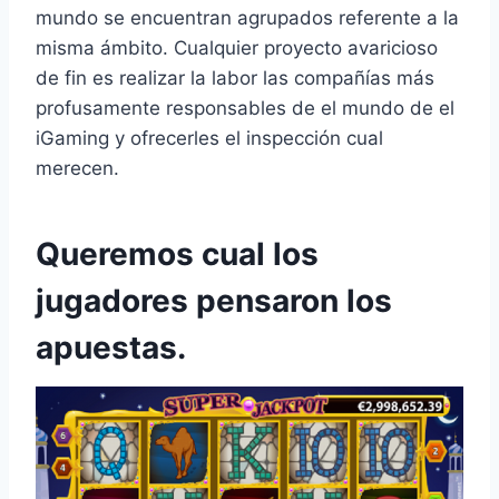
mundo se encuentran agrupados referente a la
misma ámbito. Cualquier proyecto avaricioso
de fin es realizar la labor las compañías más
profusamente responsables de el mundo de el
iGaming y ofrecerles el inspección cual
merecen.
Queremos cual los
jugadores pensaron los
apuestas.