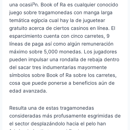
una ocasií³n. Book of Ra es cualquier conocido
juego sobre tragamonedas con manga larga
temática egipcia cual hay la de juguetear
gratuito acerca de ciertos casinos en línea. El
esparcimiento cuenta con cinco carretes, 9
líneas de paga así­ como algún remuneración
máximo sobre 5,000 monedas. Los jugadores
pueden impulsar una rondalla de rebaja dentro
del sacar tres indumentarias mayormente
símbolos sobre Book of Ra sobre los carretes,
cosa que puede ponerse a beneficios aún de
edad avanzada.
Resulta una de estas tragamonedas
consideradas más profusamente esgrimidas de
el sector desplazándolo hacia el pelo han