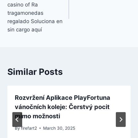
casino of Ra
tragamonedas
regalado Soluciona en
sin cargo aquí
Similar Posts
Rozvržení Aplikace PlayFortuna
vánočních koleje: Čerstvý pocit
mimo možnosti
By
firefart2
March 30, 2025