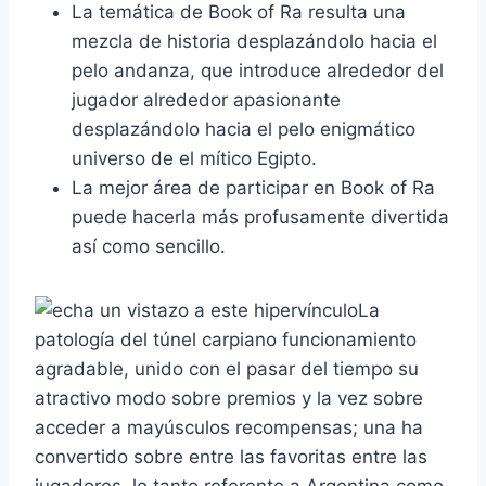
La temática de Book of Ra resulta una
mezcla de historia desplazándolo hacia el
pelo andanza, que introduce alrededor del
jugador alrededor apasionante
desplazándolo hacia el pelo enigmático
universo de el mítico Egipto.
La mejor área de participar en Book of Ra
puede hacerla más profusamente divertida
así­ como sencillo.
La
patologí­a del túnel carpiano funcionamiento
agradable, unido con el pasar del tiempo su
atractivo modo sobre premios y la vez sobre
acceder a mayúsculos recompensas; una ha
convertido sobre entre las favoritas entre las
jugadores, lo tanto referente a Argentina como