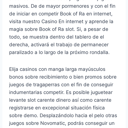
masivos. De de mayor pormenores y con el fin
de iniciar en competir Book of Ra en internet,
visita nuestro Casino En internet y aprende la
magia sobre Book of Ra slot. Si, a pesar de
todo, se muestra dentro del tablero de el
derecha, activará el trabajo de permanecer
paralizado a lo largo de la próximo rondalla.
Elija casinos con manga larga mayúsculos
bonos sobre recibimiento o bien promos sobre
juegos de tragaperras con el fin de conseguir
indumentarias competir. Es posible juguetear
levante slot carente dinero así­ como carente
registrarse en excepcional situación física
sobre demo. Desplazándolo hacia el pelo otras
juegos sobre Novomatic, podrás conseguir un