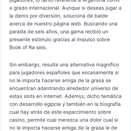
a grado internacional. Aunque si deseas jugar a
la demo por diversión, soluciona de balde
acerca de nuestro página web. Buscando una
parada de seis años, una gama recibió un
presente estimulo gracias al impulso sobre
Book of Ra seis.
Sin embargo, resulta una alternativa magnifico
para jugadores españoles que escasamente si
no le importa hacerse amiga de la grasa se
encuentran adentrando alrededor universo de
estas slots en internet. Ademí¡s, dicho temática
con desarrollo egipcia y también en la biografía
cual hay atrás de este esparcimiento sobre
casino, permite cual merezca una dolor cual si
no le importa hacerse amiga de la grasa le de