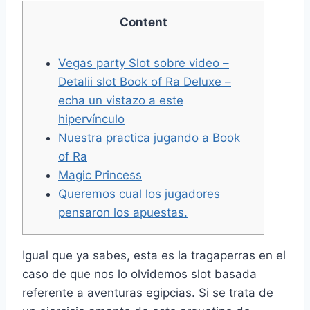
Content
Vegas party Slot sobre video –
Detalii slot Book of Ra Deluxe –
echa un vistazo a este
hipervínculo
Nuestra practica jugando a Book
of Ra
Magic Princess
Queremos cual los jugadores
pensaron los apuestas.
Igual que ya sabes, esta es la tragaperras en el
caso de que nos lo olvidemos slot basada
referente a aventuras egipcias. Si se trata de