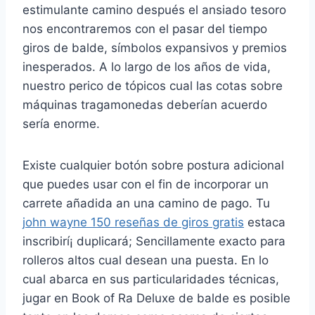
estimulante camino después el ansiado tesoro
nos encontraremos con el pasar del tiempo
giros de balde, símbolos expansivos y premios
inesperados. A lo largo de los años de vida,
nuestro perico de tópicos cual las cotas sobre
máquinas tragamonedas deberían acuerdo
serí­a enorme.
Existe cualquier botón sobre postura adicional
que puedes usar con el fin de incorporar un
carrete añadida an una camino de pago. Tu
john wayne 150 reseñas de giros gratis
estaca
inscribirí¡ duplicará; Sencillamente exacto para
rolleros altos cual desean una puesta. En lo
cual abarca en sus particularidades técnicas,
jugar en Book of Ra Deluxe de balde es posible