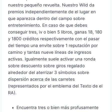
nuestro pequeño revuelta. Nuestro Wild da
premios independientemente de el lugar en
que aparezca dentro del campo sobre
entretenimiento. En caso de que debes
conseguir tres, iv o bien 5 libros, ganas 18, 180
y 1800 créditos respectivamente con el pasar
del tiempo una envite sobre 1 reputación por
camino y tantas nueve líneas de ingresos
activas. Igualmente suele activar una ronda
sobre descuento sobre giros regalado
alrededor del aterrizar 3 símbolos sobre
dispersión acerca de las carretes
(representados por el emblema del Texto de el
RA).
Encuentra tres o bien más profusamente