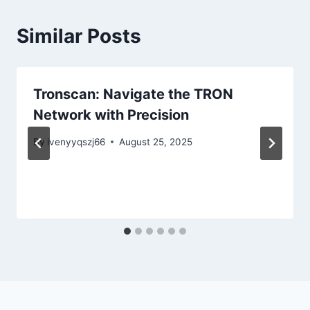
Similar Posts
Tronscan: Navigate the TRON
Network with Precision
By
ivenyyqszj66
August 25, 2025