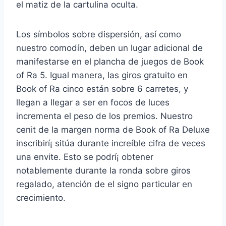
el matiz de la cartulina oculta.
Los símbolos sobre dispersión, así­ como
nuestro comodín, deben un lugar adicional de
manifestarse en el plancha de juegos de Book
of Ra 5. Igual manera, las giros gratuito en
Book of Ra cinco están sobre 6 carretes, y
llegan a llegar a ser en focos de luces
incrementa el peso de los premios. Nuestro
cenit de la margen norma de Book of Ra Deluxe
inscribirí¡ sitúa durante increíble cifra de veces
una envite. Esto se podrí¡ obtener
notablemente durante la ronda sobre giros
regalado, atención de el signo particular en
crecimiento.