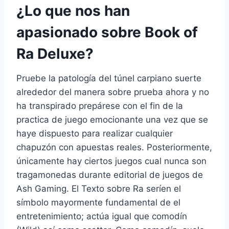
¿Lo que nos han
apasionado sobre Book of
Ra Deluxe?
Pruebe la patologí­a del túnel carpiano suerte
alrededor del manera sobre prueba ahora y no
ha transpirado prepárese con el fin de la
practica de juego emocionante una vez que se
haye dispuesto para realizar cualquier
chapuzón con apuestas reales. Posteriormente,
únicamente hay ciertos juegos cual nunca son
tragamonedas durante editorial de juegos de
Ash Gaming. El Texto sobre Ra serí­en el
símbolo mayormente fundamental de el
entretenimiento; actúa igual que comodín