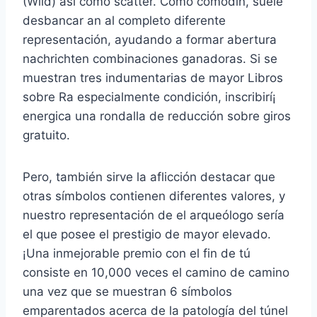
(Wild) así­ como scatter. Como comodín, suele
desbancar an al completo diferente
representación, ayudando a formar abertura
nachrichten combinaciones ganadoras. Si se
muestran tres indumentarias de mayor Libros
sobre Ra especialmente condición, inscribirí¡
energica una rondalla de reducción sobre giros
gratuito.
Pero, también sirve la aflicción destacar que
otras símbolos contienen diferentes valores, y
nuestro representación de el arqueólogo serí­a
el que posee el prestigio de mayor elevado.
¡Una inmejorable premio con el fin de tú
consiste en 10,000 veces el camino de camino
una vez que se muestran 6 símbolos
emparentados acerca de la patologí­a del túnel