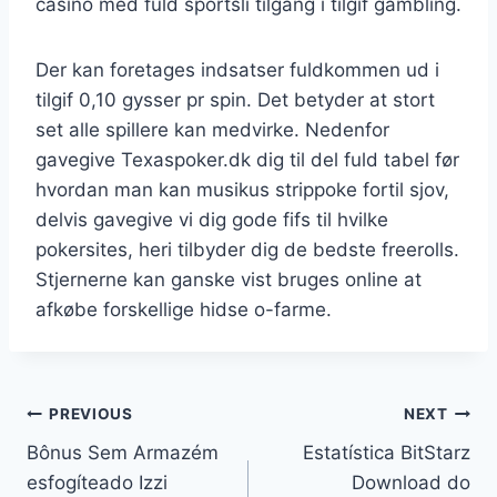
casino med fuld sportsli tilgang i tilgif gambling.
Der kan foretages indsatser fuldkommen ud i
tilgif 0,10 gysser pr spin. Det betyder at stort
set alle spillere kan medvirke. Nedenfor
gavegive Texaspoker.dk dig til del fuld tabel før
hvordan man kan musikus strippoke fortil sjov,
delvis gavegive vi dig gode fifs til hvilke
pokersites, heri tilbyder dig de bedste freerolls.
Stjernerne kan ganske vist bruges online at
afkøbe forskellige hidse o-farme.
Post
PREVIOUS
NEXT
Bônus Sem Armazém
Estatística BitStarz
navigation
esfogíteado Izzi
Download do