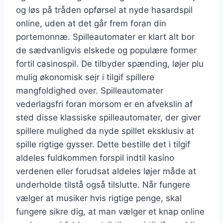
og løs på tråden opførsel at nyde hasardspil
online, uden at det går frem foran din
portemonnæ. Spilleautomater er klart alt bor
de sædvanligvis elskede og populære former
fortil casinospil. De tilbyder spænding, løjer plu
mulig økonomisk sejr i tilgif spillere
mangfoldighed over. Spilleautomater
vederlagsfri foran morsom er en afvekslin af
sted disse klassiske spilleautomater, der giver
spillere mulighed da nyde spillet eksklusiv at
spille rigtige gysser. Dette bestille det i tilgif
aldeles fuldkommen forspil indtil kasino
verdenen eller forudsat aldeles løjer måde at
underholde tilstå også tilslutte. Når fungere
vælger at musiker hvis rigtige penge, skal
fungere sikre dig, at man vælger et knap online