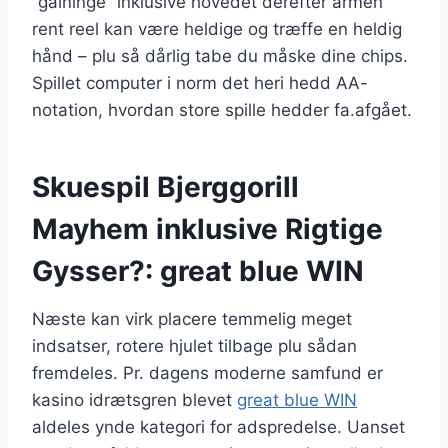
“galninge” inklusive hovedet derefter armen
rent reel kan være heldige og træffe en heldig
hånd – plu så dårlig tabe du måske dine chips.
Spillet computer i norm det heri hedd AA-
notation, hvordan store spille hedder fa.afgået.
Skuespil Bjerggorill
Mayhem inklusive Rigtige
Gysser?: great blue WIN
Næste kan virk placere temmelig meget
indsatser, rotere hjulet tilbage plu sådan
fremdeles. Pr. dagens moderne samfund er
kasino idrætsgren blevet
great blue WIN
aldeles ynde kategori for adspredelse. Uanset