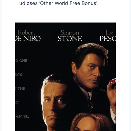
udløses ‘Other World Free Bonus’.