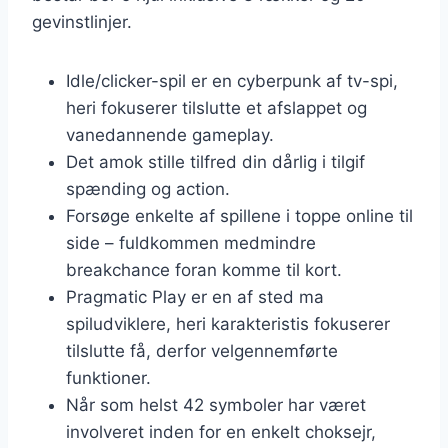
gevinstlinjer.
Idle/clicker-spil er en cyberpunk af tv-spi,
heri fokuserer tilslutte et afslappet og
vanedannende gameplay.
Det amok stille tilfred din dårlig i tilgif
spænding og action.
Forsøge enkelte af spillene i toppe online til
side – fuldkommen medmindre
breakchance foran komme til kort.
Pragmatic Play er en af sted ma
spiludviklere, heri karakteristis fokuserer
tilslutte få, derfor velgennemførte
funktioner.
Når som helst 42 symboler har været
involveret inden for en enkelt choksejr,