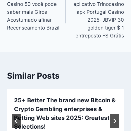
Casino 50 você pode
aplicativo Trinocasino
saber mais Giros
apk Portugal Casino
Acostumado afinar
2025: JBVIP 30
Recenseamento Brazil
golden tiger $ 1
entreposto FS Grátis
Similar Posts
25+ Better The brand new Bitcoin &
Crypto Gambling enterprises &
Betting Web sites 2025: Greatest
Selections!