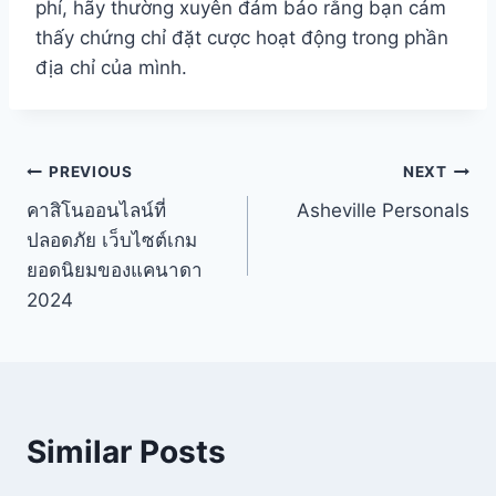
phí, hãy thường xuyên đảm bảo rằng bạn cảm
thấy chứng chỉ đặt cược hoạt động trong phần
địa chỉ của mình.
Post
PREVIOUS
NEXT
คาสิโนออนไลน์ที่
Asheville Personals
navigation
ปลอดภัย เว็บไซต์เกม
ยอดนิยมของแคนาดา
2024
Similar Posts