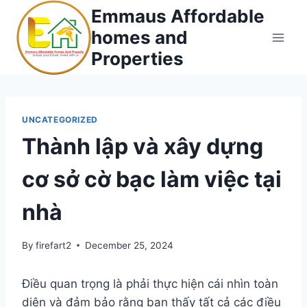
Skip
Emmaus Affordable
to
homes and
content
Properties
UNCATEGORIZED
Thành lập và xây dựng
cơ sở cờ bạc làm việc tại
nhà
By
firefart2
December 25, 2024
Điều quan trọng là phải thực hiện cái nhìn toàn
diện và đảm bảo rằng bạn thấy tất cả các điều