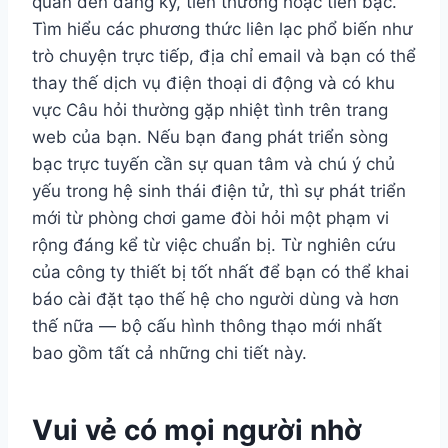
quan đến đăng ký, tiền thưởng hoặc tiền bạc.
Tìm hiểu các phương thức liên lạc phổ biến như
trò chuyện trực tiếp, địa chỉ email và bạn có thể
thay thế dịch vụ điện thoại di động và có khu
vực Câu hỏi thường gặp nhiệt tình trên trang
web của bạn. Nếu bạn đang phát triển sòng
bạc trực tuyến cần sự quan tâm và chú ý chủ
yếu trong hệ sinh thái điện tử, thì sự phát triển
mới từ phòng chơi game đòi hỏi một phạm vi
rộng đáng kể từ việc chuẩn bị. Từ nghiên cứu
của công ty thiết bị tốt nhất để bạn có thể khai
báo cài đặt tạo thế hệ cho người dùng và hơn
thế nữa — bộ cấu hình thông thạo mới nhất
bao gồm tất cả những chi tiết này.
Vui vẻ có mọi người nhờ