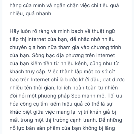
hàng của mình và ngăn chặn việc chi tiêu quá
nhiều, quá nhanh.
Hãy luôn rõ ràng và minh bạch về thuật ngữ
tiếp thị internet của bạn, để nhắc nhở nhiều
chuyên gia hơn nữa tham gia vào chương trình
của bạn. Sòng bạc địa phương trên internet
của bạn kiếm tiền từ nhiều kênh, cũng như từ
khách truy cập. Việc thành lập một cơ sở cờ
bạc trên Internet chỉ là bước khởi đầu; đạt được
nhiều tên thời gian, lợi ích hoàn toàn tự nhiên
đòi hỏi một phương pháp Seo mạnh mẽ. Tối ưu
hóa công cụ tìm kiếm hiệu quả có thể là sự
khác biệt giữa việc mang lại vị trí khán giả bị
mất trong một thị trường cạnh tranh. Để những
nỗ lực bán sản phẩm của bạn không bị lãng