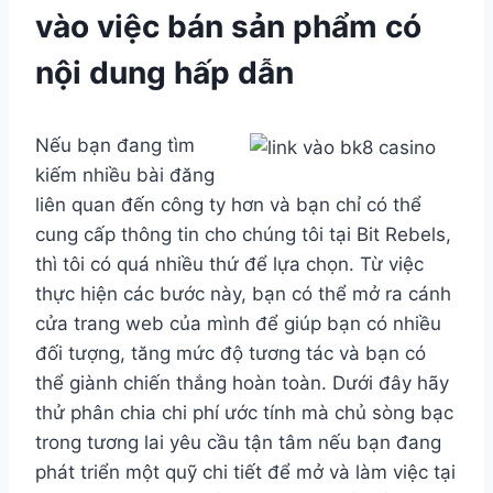
vào việc bán sản phẩm có
nội dung hấp dẫn
Nếu bạn đang tìm
kiếm nhiều bài đăng
liên quan đến công ty hơn và bạn chỉ có thể
cung cấp thông tin cho chúng tôi tại Bit Rebels,
thì tôi có quá nhiều thứ để lựa chọn. Từ việc
thực hiện các bước này, bạn có thể mở ra cánh
cửa trang web của mình để giúp bạn có nhiều
đối tượng, tăng mức độ tương tác và bạn có
thể giành chiến thắng hoàn toàn. Dưới đây hãy
thử phân chia chi phí ước tính mà chủ sòng bạc
trong tương lai yêu cầu tận tâm nếu bạn đang
phát triển một quỹ chi tiết để mở và làm việc tại