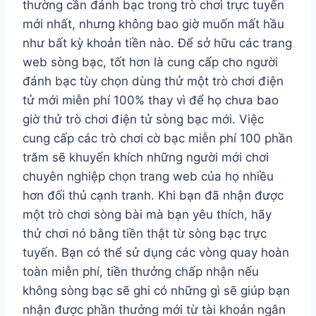
thường cần đánh bạc trong trò chơi trực tuyến
mới nhất, nhưng không bao giờ muốn mất hầu
như bất kỳ khoản tiền nào. Để sở hữu các trang
web sòng bạc, tốt hơn là cung cấp cho người
đánh bạc tùy chọn dùng thử một trò chơi điện
tử mới miễn phí 100% thay vì để họ chưa bao
giờ thử trò chơi điện tử sòng bạc mới. Việc
cung cấp các trò chơi cờ bạc miễn phí 100 phần
trăm sẽ khuyến khích những người mới chơi
chuyên nghiệp chọn trang web của họ nhiều
hơn đối thủ cạnh tranh. Khi bạn đã nhận được
một trò chơi sòng bài mà bạn yêu thích, hãy
thử chơi nó bằng tiền thật từ sòng bạc trực
tuyến. Bạn có thể sử dụng các vòng quay hoàn
toàn miễn phí, tiền thưởng chấp nhận nếu
không sòng bạc sẽ ghi có những gì sẽ giúp bạn
nhận được phần thưởng mới từ tài khoản ngân