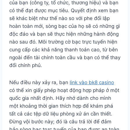
của bạn (công ty, tổ chức, thương hiệu) và bạn
có thể đạt được mục tiêu. Quyết định xem bạn
sẽ khác biệt như thế nào so với phe đối lập
hoàn toàn mới, sòng bạc của họ sẽ có những gì
độc đáo và bạn sẽ thực hiện những hành động
nào sau đó. Môi trường cờ bạc trực tuyến hiện
cung cấp các khả năng thanh toán cao, từ bên
ngoài đến tài chính toàn cầu và bạn có thể thay
đổi chính phủ.
Nếu điều này xảy ra, bạn
link vào bk8 casino
có thể xin giấy phép hoạt động hợp pháp ở một
quốc gia nhất định. Hãy nhớ dành cho mình
một khoảng thời gian thích hợp để khám phá
tất cả các tệp dữ liệu phòng xử án cần thiết.
Đừng vội bước này; đó là câu trả lời để đảm
bảo sòng bạc trực tuyến của bạn được an toàn,