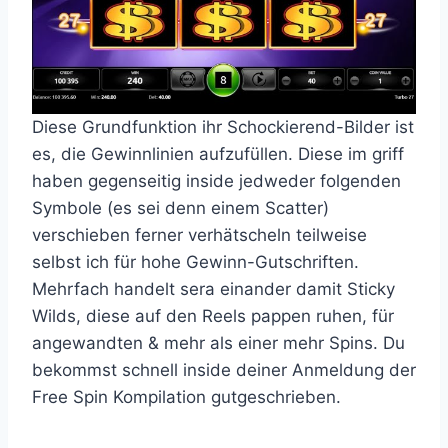
Diese Grundfunktion ihr Schockierend-Bilder ist
es, die Gewinnlinien aufzufüllen. Diese im griff
haben gegenseitig inside jedweder folgenden
Symbole (es sei denn einem Scatter)
verschieben ferner verhätscheln teilweise
selbst ich für hohe Gewinn-Gutschriften.
Mehrfach handelt sera einander damit Sticky
Wilds, diese auf den Reels pappen ruhen, für
angewandten & mehr als einer mehr Spins. Du
bekommst schnell inside deiner Anmeldung der
Free Spin Kompilation gutgeschrieben.