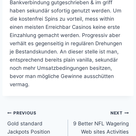
Bankverbindung gutgeschrieben & im griff
haben sekundär sofortig genutzt werden. Um
die kostenfrei Spins zu vorteil, mess within
einen meisten Erreichbar Casinos keine erste
Einzahlung gemacht werden. Progressiv aber
verhält es gegenseitig in regulären Drehungen
je Bestandskunden. An dieser stelle ist man,
entsprechend bereits plain vanilla, sekundär
noch mehr Umsatzbedingungen besitzen,
bevor man mögliche Gewinne ausschütten
vermag.
Post
PREVIOUS
NEXT
Gold standard
9 Better NFL Wagering
navigation
Jackpots Position
Web sites Activities