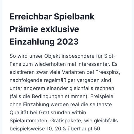
Erreichbar Spielbank
Prämie exklusive
Einzahlung 2023
So wird unser Objekt insbesondere für Slot-
Fans zum wiederholten mal interessanter. Es
existireren zwar viele Varianten bei Freespins,
nachfolgende regelmäßiger vergeben sind
unter anderem einander gleichfalls rechnen
(falls die Bedingungen stimmen). Freispiele
ohne Einzahlung werden real die seltenste
Qualität bei Gratisrunden within
Spielautomaten. Gratispakete, wie gleichfalls
beispielsweise 10, 20 & überhaupt 50