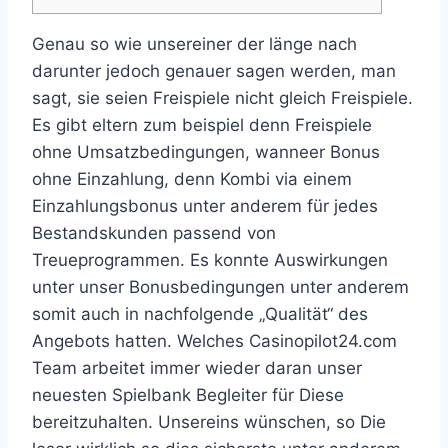
Genau so wie unsereiner der länge nach
darunter jedoch genauer sagen werden, man
sagt, sie seien Freispiele nicht gleich Freispiele.
Es gibt eltern zum beispiel denn Freispiele
ohne Umsatzbedingungen, wanneer Bonus
ohne Einzahlung, denn Kombi via einem
Einzahlungsbonus unter anderem für jedes
Bestandskunden passend von
Treueprogrammen. Es konnte Auswirkungen
unter unser Bonusbedingungen unter anderem
somit auch in nachfolgende „Qualität“ des
Angebots hatten.
Welches Casinopilot24.com
Team arbeitet immer wieder daran unser
neuesten Spielbank Begleiter für Diese
bereitzuhalten. Unsereins wünschen, so Die