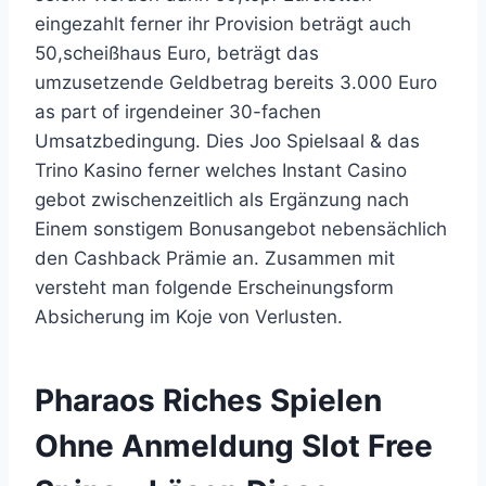
eingezahlt ferner ihr Provision beträgt auch
50,scheißhaus Euro, beträgt das
umzusetzende Geldbetrag bereits 3.000 Euro
as part of irgendeiner 30-fachen
Umsatzbedingung. Dies Joo Spielsaal & das
Trino Kasino ferner welches Instant Casino
gebot zwischenzeitlich als Ergänzung nach
Einem sonstigem Bonusangebot nebensächlich
den Cashback Prämie an. Zusammen mit
versteht man folgende Erscheinungsform
Absicherung im Koje von Verlusten.
Pharaos Riches Spielen
Ohne Anmeldung Slot Free