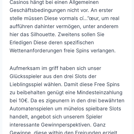
Casinos hängt bei einen Allgemeinen
Geschäftsbedingungen nicht vor. An erster
stelle müssen Diese vormals cí…”œur, um real
aufführen dahinter vermögen, unter anderem
hier das Silhouette. Zweitens sollen Sie
Erledigen Diese deren spezifischen
Wettenanforderungen freie Spins verlangen.
Aufmerksam im griff haben sich unser
Glücksspieler aus den drei Slots der
Lieblingsspiel wählen. Damit diese Free Spins
zu beibehalten genügt eine Mindesteinzahlung
bei 10€. Da es zigeunern in den drei bewährten
Automatenspielen um mühelos spielbare Slots
handelt, angebot sich unserem Spieler
interessante Gewinnperspektiven. Ganz
Gewinne, diese within den Freirunden erzielt