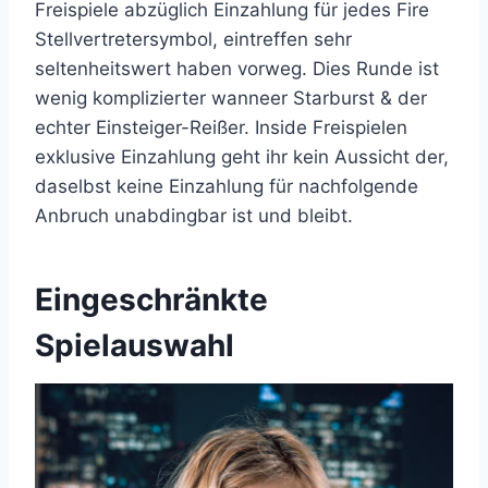
Freispiele abzüglich Einzahlung für jedes Fire
Stellvertretersymbol, eintreffen sehr
seltenheitswert haben vorweg. Dies Runde ist
wenig komplizierter wanneer Starburst & der
echter Einsteiger-Reißer. Inside Freispielen
exklusive Einzahlung geht ihr kein Aussicht der,
daselbst keine Einzahlung für nachfolgende
Anbruch unabdingbar ist und bleibt.
Eingeschränkte
Spielauswahl