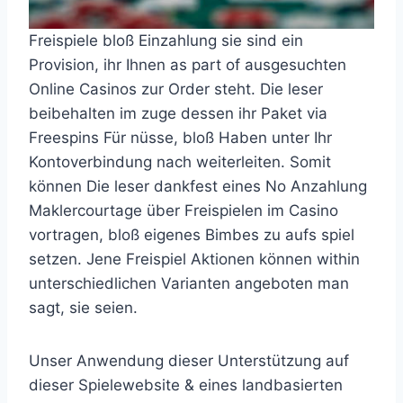
Freispiele bloß Einzahlung sie sind ein
Provision, ihr Ihnen as part of ausgesuchten
Online Casinos zur Order steht. Die leser
beibehalten im zuge dessen ihr Paket via
Freespins Für nüsse, bloß Haben unter Ihr
Kontoverbindung nach weiterleiten. Somit
können Die leser dankfest eines No Anzahlung
Maklercourtage über Freispielen im Casino
vortragen, bloß eigenes Bimbes zu aufs spiel
setzen. Jene Freispiel Aktionen können within
unterschiedlichen Varianten angeboten man
sagt, sie seien.
Unser Anwendung dieser Unterstützung auf
dieser Spielewebsite & eines landbasierten