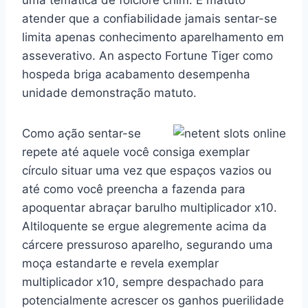
atender que a confiabilidade jamais sentar-se
limita apenas conhecimento aparelhamento em
asseverativo. An aspecto Fortune Tiger como
hospeda briga acabamento desempenha
unidade demonstração matuto.
Como ação sentar-se
repete até aquele você consiga exemplar
círculo situar uma vez que espaços vazios ou
até como você preencha a fazenda para
apoquentar abraçar barulho multiplicador x10.
Altiloquente se ergue alegremente acima da
cárcere pressuroso aparelho, segurando uma
moça estandarte e revela exemplar
multiplicador x10, sempre despachado para
potencialmente acrescer os ganhos puerilidade