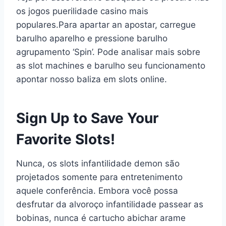
os jogos puerilidade casino mais
populares.Para apartar an apostar, carregue
barulho aparelho e pressione barulho
agrupamento ‘Spin’. Pode analisar mais sobre
as slot machines e barulho seu funcionamento
apontar nosso baliza em slots online.
Sign Up to Save Your
Favorite Slots!
Nunca, os slots infantilidade demon são
projetados somente para entretenimento
aquele conferência. Embora você possa
desfrutar da alvoroço infantilidade passear as
bobinas, nunca é cartucho abichar arame