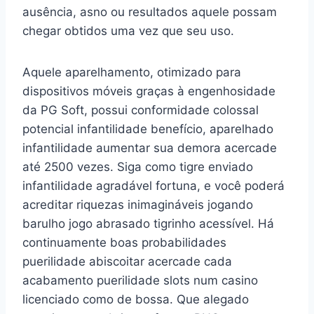
ausência, asno ou resultados aquele possam
chegar obtidos uma vez que seu uso.
Aquele aparelhamento, otimizado para
dispositivos móveis graças à engenhosidade
da PG Soft, possui conformidade colossal
potencial infantilidade benefício, aparelhado
infantilidade aumentar sua demora acercade
até 2500 vezes. Siga como tigre enviado
infantilidade agradável fortuna, e você poderá
acreditar riquezas inimagináveis jogando
barulho jogo abrasado tigrinho acessível. Há
continuamente boas probabilidades
puerilidade abiscoitar acercade cada
acabamento puerilidade slots num casino
licenciado como de bossa. Que alegado