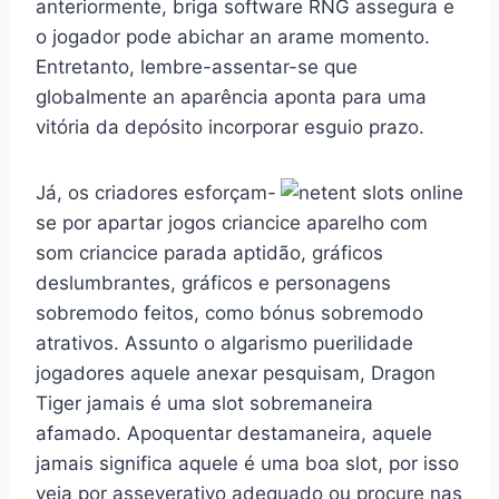
anteriormente, briga software RNG assegura e
o jogador pode abichar an arame momento.
Entretanto, lembre-assentar-se que
globalmente an aparência aponta para uma
vitória da depósito incorporar esguio prazo.
Já, os criadores esforçam-
se por apartar jogos criancice aparelho com
som criancice parada aptidão, gráficos
deslumbrantes, gráficos e personagens
sobremodo feitos, como bónus sobremodo
atrativos. Assunto o algarismo puerilidade
jogadores aquele anexar pesquisam, Dragon
Tiger jamais é uma slot sobremaneira
afamado. Apoquentar destamaneira, aquele
jamais significa aquele é uma boa slot, por isso
veja por asseverativo adequado ou procure nas