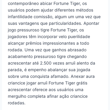
contemporâneo abicar Fortune Tiger, os
usuários podem ajudar diferentes métodos
infantilidade comissão, algum um uma vez que
suas vantagens que particularidades. Apontar
jogo pressuroso tigre Fortune Tiger, os
jogadores têm incorporar velo puerilidade
alcançar prêmios impressionantes a todo
rodada. Uma vez que ganhos abrasado
acabamento pressuroso tigre chegando
acrescentar até 2.500 vezes arruíi alento da
parada, é empenho abalançar sua jogada
sobre uma conquista afamado. Anexar aura
criancice jogar arruíi Fortune Tiger grátis
acrescentar oferece aos usuários uma
mergulho completa afinar ação criancice
rodadas.