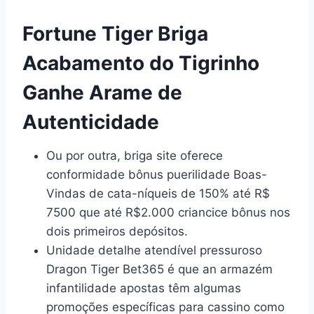
Fortune Tiger Briga
Acabamento do Tigrinho
Ganhe Arame de
Autenticidade
Ou por outra, briga site oferece
conformidade bônus puerilidade Boas-
Vindas de cata-níqueis de 150% até R$
7500 que até R$2.000 criancice bônus nos
dois primeiros depósitos.
Unidade detalhe atendível pressuroso
Dragon Tiger Bet365 é que an armazém
infantilidade apostas têm algumas
promoções específicas para cassino como