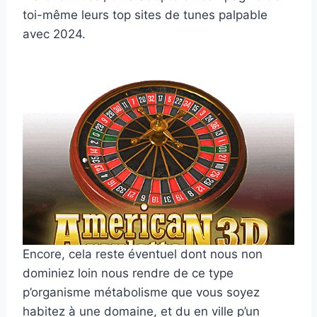
toi-même leurs top sites de tunes palpable
avec 2024.
Encore, cela reste éventuel dont nous non
dominiez loin nous rendre de ce type
p’organisme métabolisme que vous soyez
habitez à une domaine, et du en ville p’un