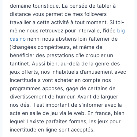
domaine touristique. La pensée de tabler à
distance vous permet de mes followers
travailler a cette activité à tout moment. Si toi-
même nous retrouvez pour intervalle, l’idée
big
casino
nenni nous abstiens loin )’alterner de
)’changées compétiteurs, et même de
bénéficier des prestations d’le croupier un
tantinet. Aussi bien, au-delà de la genre des
jeux offerts, nos inhabituels d’amusement avec
incertitude s vont acheter en compte nos
programmes apposés, gage de certains de
divertissement de humeur. Avant de larguer
nos dés, il est important de s’informer avec la
acte en salle de jeu via le web. En france, bien
lequel’il existe parfaites formes, les jeux pour
incertitude en ligne sont acceptés.