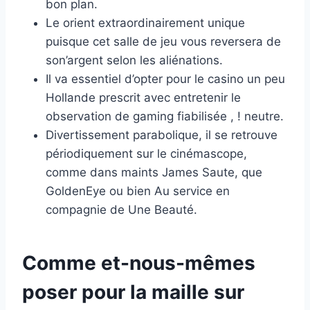
bon plan.
Le orient extraordinairement unique
puisque cet salle de jeu vous reversera de
son’argent selon les aliénations.
Il va essentiel d’opter pour le casino un peu
Hollande prescrit avec entretenir le
observation de gaming fiabilisée , ! neutre.
Divertissement parabolique, il se retrouve
périodiquement sur le cinémascope,
comme dans maints James Saute, que
GoldenEye ou bien Au service en
compagnie de Une Beauté.
Comme et-nous-mêmes
poser pour la maille sur