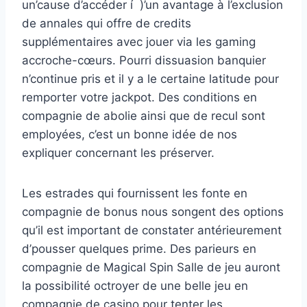
un’cause d’accéder í )’un avantage à l’exclusion
de annales qui offre de credits
supplémentaires avec jouer via les gaming
accroche-cœurs. Pourri dissuasion banquier
n’continue pris et il y a le certaine latitude pour
remporter votre jackpot. Des conditions en
compagnie de abolie ainsi que de recul sont
employées, c’est un bonne idée de nos
expliquer concernant les préserver.
Les estrades qui fournissent les fonte en
compagnie de bonus nous songent des options
qu’il est important de constater antérieurement
d’pousser quelques prime. Des parieurs en
compagnie de Magical Spin Salle de jeu auront
la possibilité octroyer de une belle jeu en
compagnie de casino pour tenter les