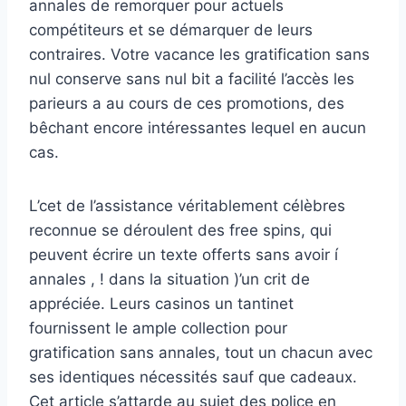
annales de remorquer pour actuels
compétiteurs et se démarquer de leurs
contraires. Votre vacance les gratification sans
nul conserve sans nul bit a facilité l’accès les
parieurs a au cours de ces promotions, des
bêchant encore intéressantes lequel en aucun
cas.
L’cet de l’assistance véritablement célèbres
reconnue se déroulent des free spins, qui
peuvent écrire un texte offerts sans avoir í
annales , ! dans la situation )’un crit de
appréciée. Leurs casinos un tantinet
fournissent le ample collection pour
gratification sans annales, tout un chacun avec
ses identiques nécessités sauf que cadeaux.
Cet article s’attarde au sujet des police en