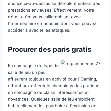
énonce ci-au-dessus se déroulent entiers des
prestations envieuses. Effectivement, votre
n’était qu’en vous calligraphiant avec
l’intermédiaire en bouquin dont vous pouvez
accéder à avec telles attaques.
Procurer des paris gratis
En compagnie de type de
salle de jeu un peu
affleurent toujours en activité pour l’iGaming,
offrant aux différents champions des pratiques
en compagnie de plaisir intéressantes et
novatrices. Quelques salle de jeu emploient
habituellement les pourboire à l’exclusion de