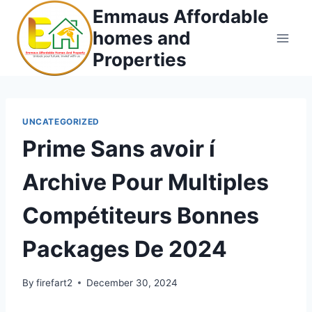
Skip
Emmaus Affordable
to
homes and
content
Properties
UNCATEGORIZED
Prime Sans avoir í
Archive Pour Multiples
Compétiteurs Bonnes
Packages De 2024
By
firefart2
December 30, 2024