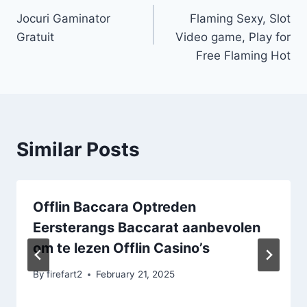
Jocuri Gaminator
Flaming Sexy, Slot
navigation
Gratuit
Video game, Play for
Free Flaming Hot
Similar Posts
Offlin Baccara Optreden
Eersterangs Baccarat aanbevolen
om te lezen Offlin Casino’s
By
firefart2
February 21, 2025