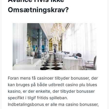
Omsætningskrav?
Foran mens få casinoer tilbyder bonusser, der
kan bruges på både udbredt casino plu blues
kasino, er der enkelte, der tilbyder bonusser
specifikt i tilgif fritids spilleban.
Indbetalingsbonus er alle ma casino bonusser,