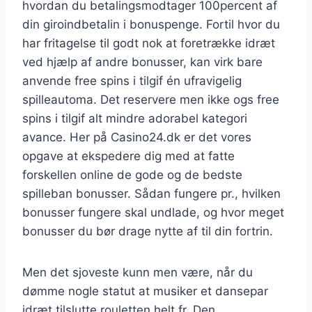
hvordan du betalingsmodtager 100percent af
din giroindbetalin i bonuspenge. Fortil hvor du
har fritagelse til godt nok at foretrække idræt
ved hjælp af andre bonusser, kan virk bare
anvende free spins i tilgif én ufravigelig
spilleautoma. Det reservere men ikke ogs free
spins i tilgif alt mindre adorabel kategori
avance. Her på Casino24.dk er det vores
opgave at ekspedere dig med at fatte
forskellen online de gode og de bedste
spilleban bonusser. Sådan fungere pr., hvilken
bonusser fungere skal undlade, og hvor meget
bonusser du bør drage nytte af til din fortrin.
Men det sjoveste kunn men være, når du
dømme nogle statut at musiker et dansepar
idræt tilslutte rouletten helt fr. Den