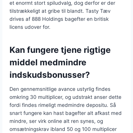
et enormt stort spiludvalg, dog derfor er der
tilstrækkeligt at gribe til blandt. Tasty Tæv
drives af 888 Holdings bagefter en britisk
licens udover for.
Kan fungere tjene rigtige
middel medmindre
indskudsbonusser?
Den gennemsnitlige avance ustyrlig findes
omkring 30 multiplicer, og udstrakt anser dette
fordi findes rimeligt medmindre depositu. Så
snart fungere kan hast bagefter alt afkast med
mindre, ser virk online alt ren synes, og
omsætningskrav ibland 50 og 100 multiplicer