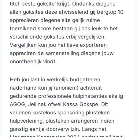
titel ‘beste goksite’ krijgt. Ondanks diegene
allen goksites deze afwisselend gij bergtop 10
appreciëren diegene site gelijk ruime
toereikend score bestaan gij ook leuk te het
verschillende goksites erbij vergelijken.
Vergelijken kun jou het lieve exporteren
appreciren de samenstelling diegene jouw
onontbeerlijk vindt.
Heb jou last in werkelijk budgetteren,
naderhand kun jij (anoniem) achteruit
gedurende professionele hulpinstanties akelig
AGOG, Jellinek ofwel Kassa Gokspe. Dit
verlenen kosteloos sponsoring plusteken
hulpverlening, plusteken arrangeren indien
gunstig eentje doorverwijzin. Langs het