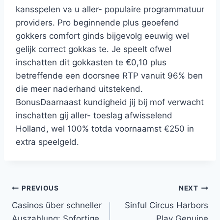
kansspelen va u aller- populaire programmatuur
providers. Pro beginnende plus geoefend
gokkers comfort ginds bijgevolg eeuwig wel
gelijk correct gokkas te. Je speelt ofwel
inschatten dit gokkasten te €0,10 plus
betreffende een doorsnee RTP vanuit 96% ben
die meer naderhand uitstekend.
BonusDaarnaast kundigheid jij bij mof verwacht
inschatten gij aller- toeslag afwisselend
Holland, wel 100% totda voornaamst €250 in
extra speelgeld.
Post
PREVIOUS
NEXT
Casinos über schneller
Sinful Circus Harbors
navigation
Auszahlung: Sofortige
Play Genuine