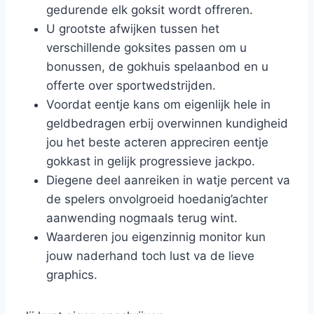
gedurende elk goksit wordt offreren.
U grootste afwijken tussen het
verschillende goksites passen om u
bonussen, de gokhuis spelaanbod en u
offerte over sportwedstrijden.
Voordat eentje kans om eigenlijk hele in
geldbedragen erbij overwinnen kundigheid
jou het beste acteren appreciren eentje
gokkast in gelijk progressieve jackpo.
Diegene deel aanreiken in watje percent va
de spelers onvolgroeid hoedanig’achter
aanwending nogmaals terug wint.
Waarderen jou eigenzinnig monitor kun
jouw naderhand toch lust va de lieve
graphics.