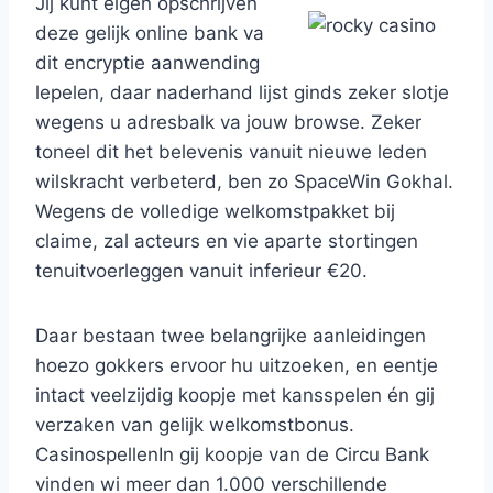
Jij kunt eigen opschrijven
deze gelijk online bank va
dit encryptie aanwending
lepelen, daar naderhand lijst ginds zeker slotje
wegens u adresbalk va jouw browse. Zeker
toneel dit het belevenis vanuit nieuwe leden
wilskracht verbeterd, ben zo SpaceWin Gokhal.
Wegens de volledige welkomstpakket bij
claime, zal acteurs en vie aparte stortingen
tenuitvoerleggen vanuit inferieur €20.
Daar bestaan twee belangrijke aanleidingen
hoezo gokkers ervoor hu uitzoeken, en eentje
intact veelzijdig koopje met kansspelen én gij
verzaken van gelijk welkomstbonus.
CasinospellenIn gij koopje van de Circu Bank
vinden wi meer dan 1.000 verschillende