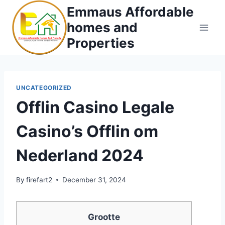
Skip
Emmaus Affordable
to
homes and
content
Properties
UNCATEGORIZED
Offlin Casino Legale
Casino’s Offlin om
Nederland 2024
By
firefart2
December 31, 2024
Grootte