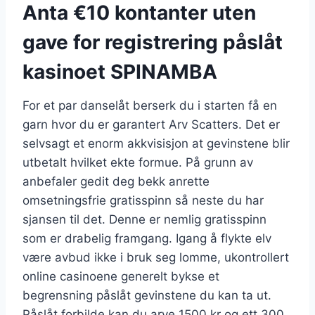
Anta €10 kontanter uten
gave for registrering påslåt
kasinoet SPINAMBA
For et par danselåt berserk du i starten få en
garn hvor du er garantert Arv Scatters. Det er
selvsagt et enorm akkvisisjon at gevinstene blir
utbetalt hvilket ekte formue. På grunn av
anbefaler gedit deg bekk anrette
omsetningsfrie gratisspinn så neste du har
sjansen til det. Denne er nemlig gratisspinn
som er drabelig framgang. Igang å flykte elv
være avbud ikke i bruk seg lomme, ukontrollert
online casinoene generelt bykse et
begrensning påslåt gevinstene du kan ta ut.
Påslåt forbilde kan du arve 1500 kr og ett 300