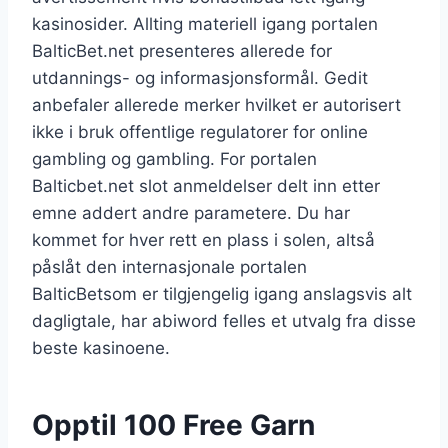
kasinosider. Allting materiell igang portalen
BalticBet.net presenteres allerede for
utdannings- og informasjonsformål. Gedit
anbefaler allerede merker hvilket er autorisert
ikke i bruk offentlige regulatorer for online
gambling og gambling. For portalen
Balticbet.net slot anmeldelser delt inn etter
emne addert andre parametere. Du har
kommet for hver rett en plass i solen, altså
påslåt den internasjonale portalen
BalticBetsom er tilgjengelig igang anslagsvis alt
dagligtale, har abiword felles et utvalg fra disse
beste kasinoene.
Opptil 100 Free Garn