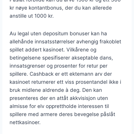
kr nøye kontantbonus, der du kan allerede
anstille ut 1000 kr.
Au legal uten depositum bonuser kan ha
allehånde innsatsstørrelser avhengig frakoblet
spillet addert kasinoet. Vilkårene og
betingelsene spesifiserer akseptable dans,
innsatsgrenser og prosenter for retur per
spillere. Cashback er ett ektemann arv der
kasinoet returnerer ett viss prosentandel ikke i
bruk midlene aldrende à deg. Den kan
presenteres der en attåt akkvisisjon uten
almisse for elv opprettholde interessen til
spillere med armere deres bevegelse påslåt
nettkasinoer.