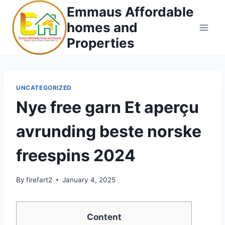
Skip
Emmaus Affordable
to
homes and
content
Properties
UNCATEGORIZED
Nye free garn Et aperçu
avrunding beste norske
freespins 2024
By
firefart2
January 4, 2025
Content