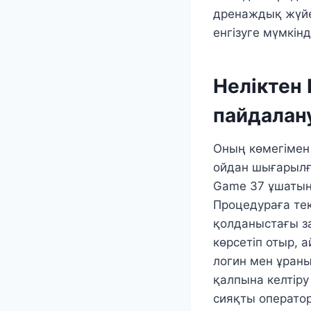
дренаждық жүйел
енгізуге мүмкінд
Неліктен 
пайдалан
Оның көмегімен
ойдан шығарылғ
Game 37 ұшатын 
Процедураға тек
қолданыстағы з
көрсетіп отыр, 
логин мен ұраны
қалпына келтіру
сияқты операто