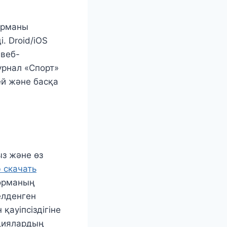
орманы
. Droid/iOS
 веб-
урнал «Спорт»
ей және басқа
з және өз
b скачать
орманың
елденген
қауіпсіздігіне
ациялардың