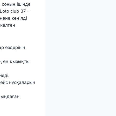
, соның ішінде
oto club 37 –
және көңілді
 келген
р өздерінің
ың ең қызықты
йеді.
фейс нұсқаларын
 мыңдаған