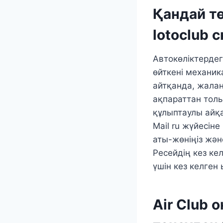
Қандай тө
lotoclub 
Автокөліктердег
өйткені механи
айтқанда, жала
ақпараттан тол
құлыптаулы айқа
Mail ru жүйесіне
аты-жөніңіз жән
Ресейдің кез ке
үшін кез келген
Air Club