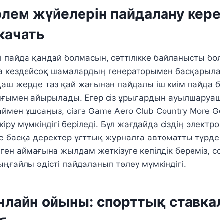
лем жүйелерін пайдалану кере
скачать
і пайда қандай болмасын, сәттілікке байланысты бо
ка кездейсоқ шамалардың генераторымен басқарыл
ңаш жерде таз қай жағынан пайдалы іш киім пайда 
ығымен айырылады. Егер сіз ұрылардың ауылшаруа
ймен ұшсаңыз, сізге Game Aero Club Country More G
 кіру мүмкіндігі беріледі. Бұл жағдайда сіздің элект
е басқа деректер ұлттық журналға автоматты түрде ен
лген аймағына жылдам жеткізуге кепілдік береміз, с
 ыңғайлы әдісті пайдаланып төлеу мүмкіндігі.
 онлайн ойыны: спорттық ставк