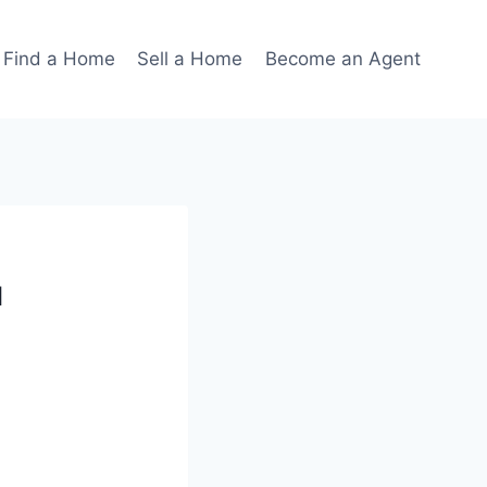
Find a Home
Sell a Home
Become an Agent
ы