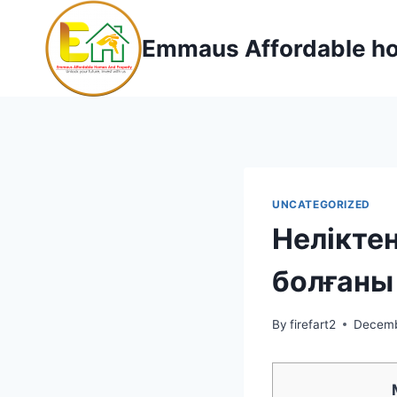
Skip
to
Emmaus Affordable ho
content
UNCATEGORIZED
Нелікте
болғаны
By
firefart2
Decemb