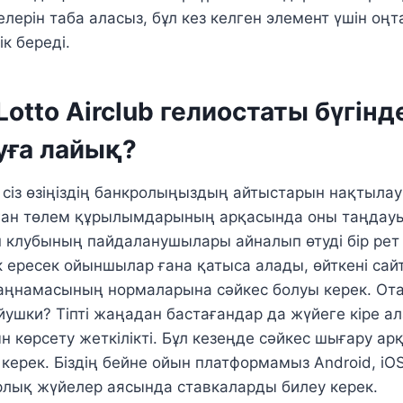
ерін таба аласыз, бұл кез келген элемент үшін оң
ік береді.
Lotto Airclub гелиостаты бүгінд
уға лайық?
 сіз өзіңіздің банкролыңыздың айтыстарын нақтыла
ан төлем құрылымдарының арқасында оны таңдауы
клубының пайдаланушылары айналып өтуді бір рет 
 ересек ойыншылар ғана қатыса алады, өйткені сай
аңнамасының нормаларына сәйкес болуы керек. От
айушки? Тіпті жаңадан бастағандар да жүйеге кіре а
н көрсету жеткілікті. Бұл кезеңде сәйкес шығару ар
 керек. Біздің бейне ойын платформамыз Android, iO
рлық жүйелер аясында ставкаларды билеу керек.