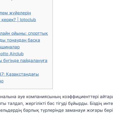
лем жүйелерін
керек? | lotoclub
онлайн ойыны: спорттық
ды тонаудан басқа
ашиналар
otto Airclub
ы бүгінде пайдалануға
 37: Қазақстандағы
но
налына әуе компаниясының коэффициенттері айтарл
ы талдап, жергілікті бәс тігуді бұйырды. Біздің инт
ельдердің барлық түрлерінде заманауи жоғары бер