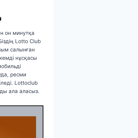
о
ін он минутқа
іздің Lotto Club
ыйым салынған
икемді нұсқасы
мобильді
уда, ресми
еді. Lottoclub
ды ала аласыз.