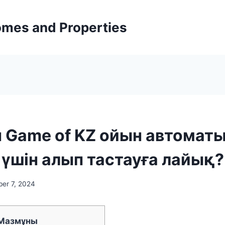
mes and Properties
н Game of KZ ойын автомат
 үшін алып тастауға лайық?
er 7, 2024
Мазмұны