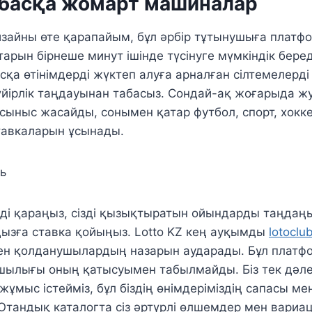
 басқа жомарт машиналар
изайны өте қарапайым, бұл әрбір тұтынушыға платф
арын бірнеше минут ішінде түсінуге мүмкіндік береді
қа өтінімдерді жүктеп алуға арналған сілтемелерді
йірлік таңдауынан табасыз. Сондай-ақ жоғарыда ж
 ұсыныс жасайды, сонымен қатар футбол, спорт, хокк
ставкаларын ұсынады.
ді қараңыз, сізді қызықтыратын ойындарды таңдаңы
зға ставка қойыңыз. Lotto KZ кең ауқымды
lotoclu
н қолданушылардың назарын аударады. Бұл платф
ылығы оның қатысуымен табылмайды. Біз тек дәл
ұмыс істейміз, бұл біздің өнімдеріміздің сапасы мен 
. Отандық каталогта сіз әртүрлі өлшемдер мен вари