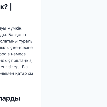
к? |
луы мүмкін,
ады. Басқаша
болатыны туралы
шылық кеңсесіне
oogle немесе
рондық поштаңыз,
гізіледі. Біз
онымен қатар сіз
аларды