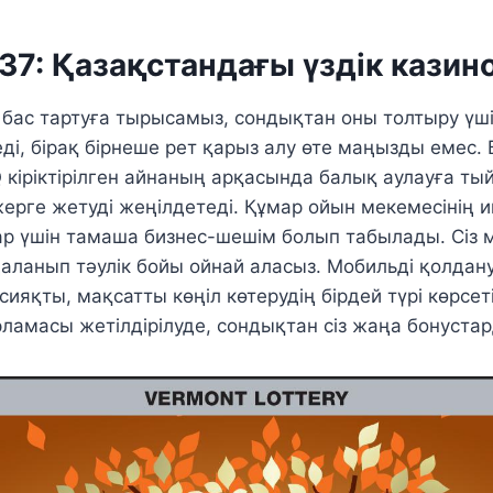
 37: Қазақстандағы үздік казин
н бас тартуға тырысамыз, сондықтан оны толтыру үш
ді, бірақ бірнеше рет қарыз алу өте маңызды емес. Б
Q кіріктірілген айнаның арқасында балық аулауға т
жерге жетуді жеңілдетеді. Құмар ойын мекемесінің 
р үшін тамаша бизнес-шешім болып табылады. Сіз 
ланып тәулік бойы ойнай аласыз. Мобильді қолдан
яқты, мақсатты көңіл көтерудің бірдей түрі көрсетіл
ламасы жетілдірілуде, сондықтан сіз жаңа бонустар