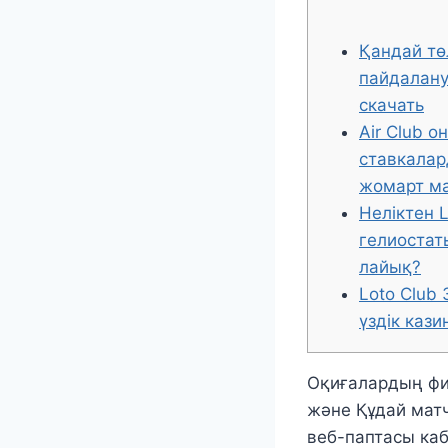
Қандай тө
пайдалану 
скачать
Air Club 
ставкалар
жомарт м
Неліктен L
гелиостат
лайық?
Loto Club
үздік кази
Оқиғалардың фи
және Құдай матчт
веб-паптасы каб