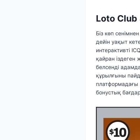
Loto Club
Біз көп сенімне
дейін уақыт кете
интерактивті IC
қайран іздеген 
белсенді адамда
құрылғыны пайда
платформадағы си
бонустық бағдар