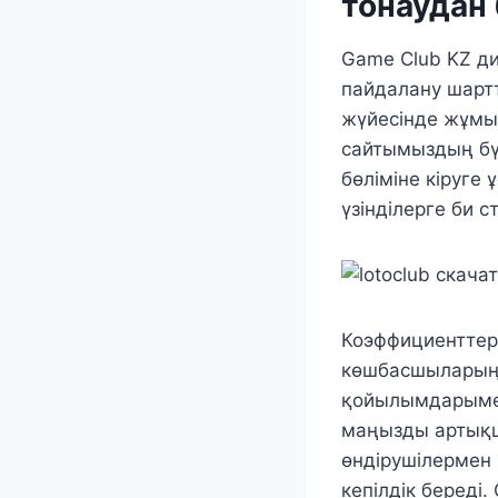
тонаудан
Game Club KZ д
пайдалану шартт
жүйесінде жұмыс
сайтымыздың бү
бөліміне кіруге
үзінділерге би 
Коэффициенттер
көшбасшыларыңы
қойылымдарыме
маңызды артықш
өндірушілермен ж
кепілдік береді