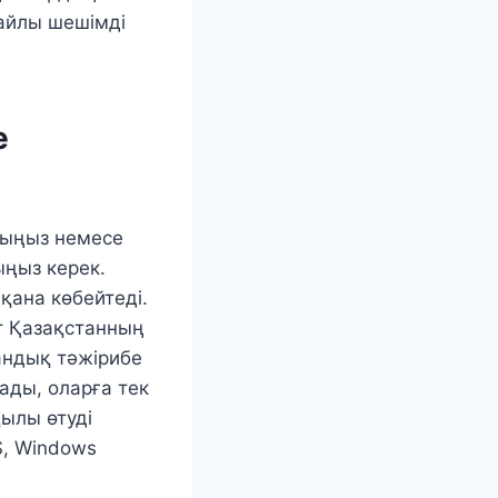
тайлы шешімді
е
уыңыз немесе
ңыз керек.
қана көбейтеді.
т Қазақстанның
андық тәжірибе
лады, оларға тек
қылы өтуді
S, Windows