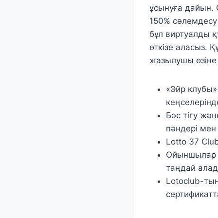
ұсынуға дайын. 
150% сәлемдесу 
бұл виртуалды қ
өткізе аласыз.
Қ
жазылушы өзіне
«Эйр клубы»
кеңселерінде
Бәс тігу жә
пәндері мен
Lotto 37 Cl
Ойыншылар қ
таңдай алад
Lotoclub-ты
сертификатт