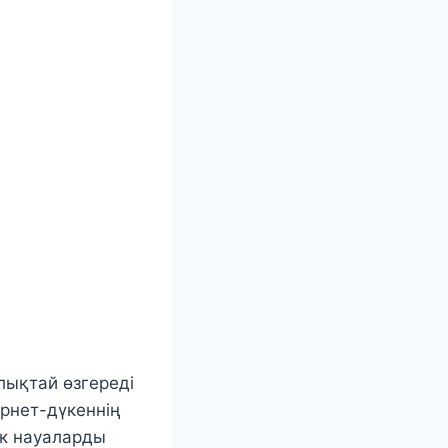
ықтай өзгереді
ернет-дүкеннің
ік науаларды