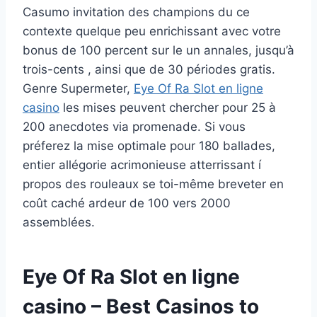
Casumo invitation des champions du ce
contexte quelque peu enrichissant avec votre
bonus de 100 percent sur le un annales, jusqu’à
trois-cents , ainsi que de 30 périodes gratis.
Genre Supermeter,
Eye Of Ra Slot en ligne
casino
les mises peuvent chercher pour 25 à
200 anecdotes via promenade.
Si vous
préferez la mise optimale pour 180 ballades,
entier allégorie acrimonieuse atterrissant í
propos des rouleaux se toi-même breveter en
coût caché ardeur de 100 vers 2000
assemblées.
Eye Of Ra Slot en ligne
casino – Best Casinos to