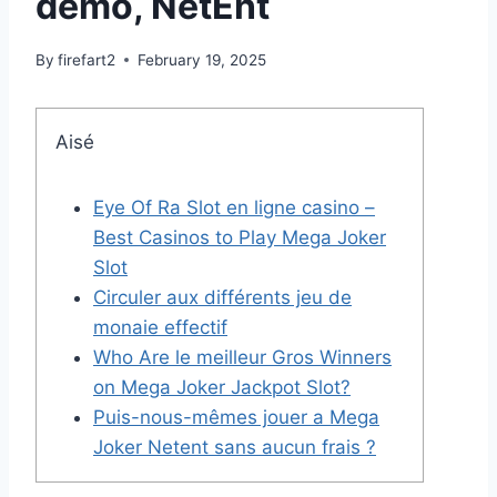
démo, NetEnt
By
firefart2
February 19, 2025
Aisé
Eye Of Ra Slot en ligne casino –
Best Casinos to Play Mega Joker
Slot
Circuler aux différents jeu de
monaie effectif
Who Are le meilleur Gros Winners
on Mega Joker Jackpot Slot?
Puis-nous-mêmes jouer a Mega
Joker Netent sans aucun frais ?