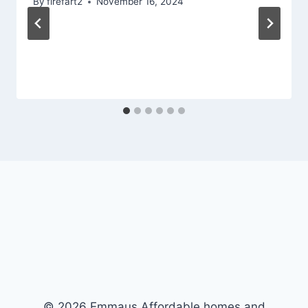
By
firefart2
November 16, 2024
© 2026 Emmaus Affordable homes and