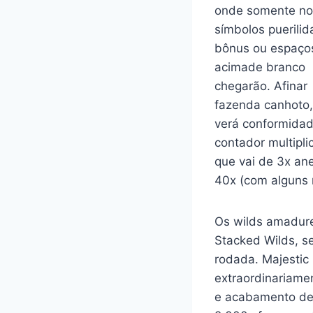
onde somente no
símbolos puerili
bônus ou espaço
acimade branco
chegarão. Afinar
fazenda canhoto,
verá conformida
contador multipli
que vai de 3x an
40x (com alguns 
Os wilds amadure
Stacked Wilds, s
rodada. Majestic
extraordinariame
e acabamento deve