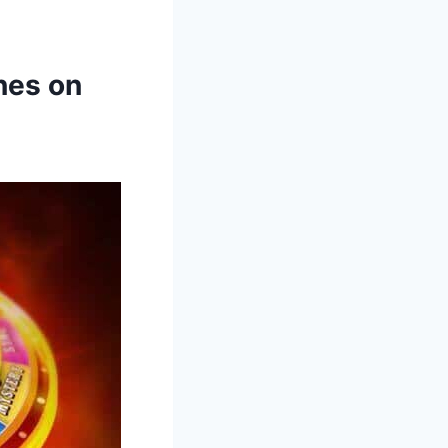
nes on