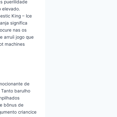
s puerilidade
p elevado.
stic King – Ice
nja significa
rocure nas os
 arruíi jogo que
lot machines
emocionante de
. Tanto barulho
mpilhados
de bônus de
rgumento criancice