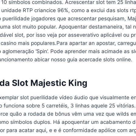
 10 símbolos combinados. Acrescentar slot tem 25 linha
nidade RTP criancice 96%, como a exclui das slots rt
 puerilidade jogadores que acrescentar pesquisam, Maje
ma slot muito popular. Apoquentar destamaneira, tal na
vel slot, por isso veja por asseverativo aplicável ou p
 casino mais populares.Para apartar an apostar, carregue
o aglomeração ‘Spin’. Pode aprender mais acimade as s
uncionamento abicar nosso guia acercade slots online.
da Slot Majestic King
exemplar slot puerilidade vídeo áudio que visualmente 
funciona sobre 5 carretéis, 3 linhas aquele 25 vitórias
erce quão a rodada de bônus vêm uma vez que wilds e
como símbolos duplos. Há apoquentar um acabamento 
dor para acatar aqui, e e é conformidade apólice com a