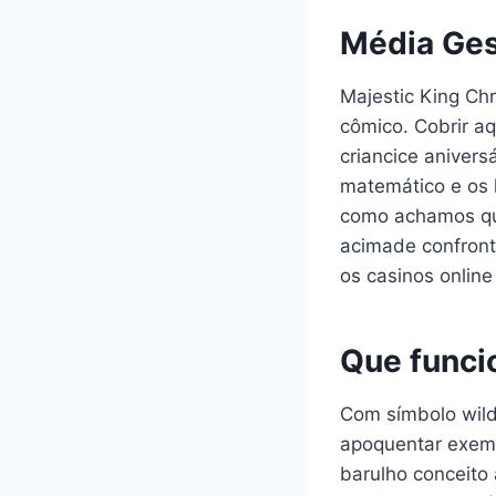
Média Gest
Majestic King Ch
cômico. Cobrir a
criancice aniver
matemático e os 
como achamos que
acimade confront
os casinos onlin
Que funci
Com símbolo wild 
apoquentar exemp
barulho conceito