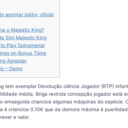
o apontar lobby: oficial
na o Majestic King?
da Slot Majestic King
 to Play Spinomenal
ines on Bonus Tiime
ing Aprestar
o – Demo
ing tem exemplar Devolução ciência Jogador (RTP) infan
tilidade média. Briga revinda concepção jogador está 
o emseguida criancice algumas máquinas do espécie.
 é criancice 0.10€ que da demora máxima é puerilida
rever e valor.