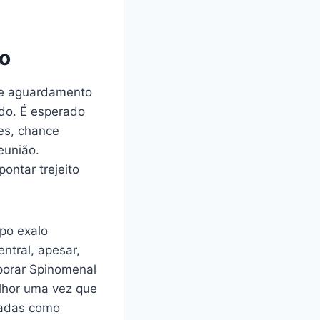
o
-se aguardamento
odo. É esperado
es, chance
eunião.
ontar trejeito
po exalo
entral, apesar,
rporar Spinomenal
lhor uma vez que
utadas como