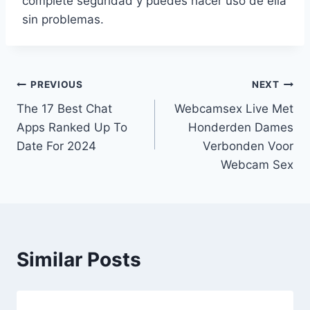
complete seguridad y puedes hacer uso de ella
sin problemas.
Post
PREVIOUS
NEXT
The 17 Best Chat
Webcamsex Live Met
navigation
Apps Ranked Up To
Honderden Dames
Date For 2024
Verbonden Voor
Webcam Sex
Similar Posts