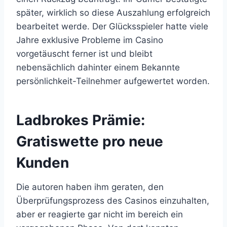
später, wirklich so diese Auszahlung erfolgreich
bearbeitet werde. Der Glücksspieler hatte viele
Jahre exklusive Probleme im Casino
vorgetäuscht ferner ist und bleibt
nebensächlich dahinter einem Bekannte
persönlichkeit-Teilnehmer aufgewertet worden.
Ladbrokes Prämie:
Gratiswette pro neue
Kunden
Die autoren haben ihm geraten, den
Überprüfungsprozess des Casinos einzuhalten,
aber er reagierte gar nicht im bereich ein