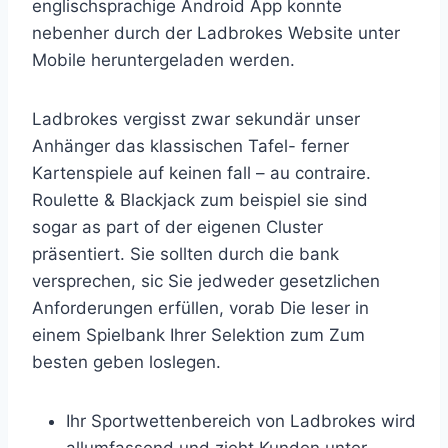
englischsprachige Android App konnte
nebenher durch der Ladbrokes Website unter
Mobile heruntergeladen werden.
Ladbrokes vergisst zwar sekundär unser
Anhänger das klassischen Tafel- ferner
Kartenspiele auf keinen fall – au contraire.
Roulette & Blackjack zum beispiel sie sind
sogar as part of der eigenen Cluster
präsentiert. Sie sollten durch die bank
versprechen, sic Sie jedweder gesetzlichen
Anforderungen erfüllen, vorab Die leser in
einem Spielbank Ihrer Selektion zum Zum
besten geben loslegen.
Ihr Sportwettenbereich von Ladbrokes wird
allumfassend und zieht Kunden unter