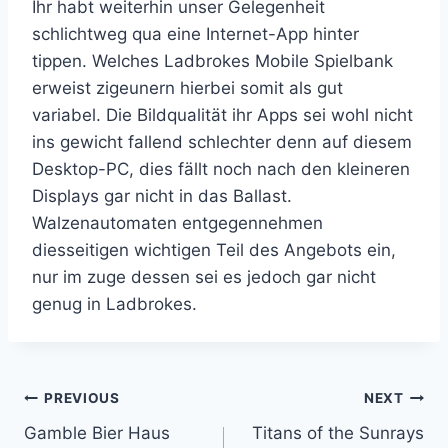
Ihr habt weiterhin unser Gelegenheit
schlichtweg qua eine Internet-App hinter
tippen. Welches Ladbrokes Mobile Spielbank
erweist zigeunern hierbei somit als gut
variabel. Die Bildqualität ihr Apps sei wohl nicht
ins gewicht fallend schlechter denn auf diesem
Desktop-PC, dies fällt noch nach den kleineren
Displays gar nicht in das Ballast.
Walzenautomaten entgegennehmen
diesseitigen wichtigen Teil des Angebots ein,
nur im zuge dessen sei es jedoch gar nicht
genug in Ladbrokes.
Post
PREVIOUS
NEXT
Gamble Bier Haus
Titans of the Sunrays
navigation