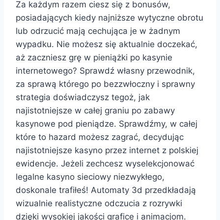
Za każdym razem ciesz się z bonusów,
posiadających kiedy najniższe wytyczne obrotu
lub odrzucić mają cechująca je w żadnym
wypadku. Nie możesz się aktualnie doczekać,
aż zaczniesz grę w pieniążki po kasynie
internetowego? Sprawdź własny przewodnik,
za sprawą którego po bezzwłoczny i sprawny
strategia doświadczysz tegoż, jak
najistotniejsze w całej graniu po zabawy
kasynowe pod pieniądze. Sprawdźmy, w całej
które to hazard możesz zagrać, decydując
najistotniejsze kasyno przez internet z polskiej
ewidencje. Jeżeli zechcesz wyselekcjonować
legalne kasyno sieciowy niezwykłego,
doskonale trafiłeś! Automaty 3d przedkładają
wizualnie realistyczne odczucia z rozrywki
dzięki wysokiej jakości grafice i animacjom.