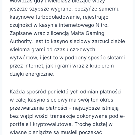
Wówczas gdy uwielbiasz bieżące wozy i
jeszcze szybsze wygrane, poczyńże samemu
kasynowe turbodoładowanie, rejestrując
czujności w kasynie internetowego Nitro.
Zapisane wraz z licencją Malta Gaming
Authority, jest to kasyno sieciowy zarzuci ciebie
wieloma grami od czasu czołowych
wytwórców, i jest to w podobny sposób slotami
przez internet, jak i grami wraz z krupierem
dzięki energicznie.
Każda spośród poniektórych odmian płatności
w całej kasyno sieciowy ma swój ten okres
przetwarzania płatności – najszybsze istnieją
bez wątpliwości transakcje dokonywane pod e-
portfele i kryptowalutowe. Trochę dłużej w
własne pieniądze są musieli poczekać