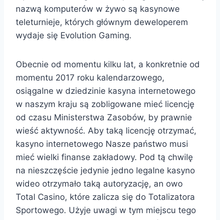
nazwą komputerów w żywo są kasynowe
teleturnieje, których głównym deweloperem
wydaje się Evolution Gaming.
Obecnie od momentu kilku lat, a konkretnie od
momentu 2017 roku kalendarzowego,
osiągalne w dziedzinie kasyna internetowego
w naszym kraju są zobligowane mieć licencję
od czasu Ministerstwa Zasobów, by prawnie
wieść aktywność. Aby taką licencję otrzymać,
kasyno internetowego Nasze państwo musi
mieć wielki finanse zakładowy. Pod tą chwilę
na nieszczęście jedynie jedno legalne kasyno
wideo otrzymało taką autoryzację, an owo
Total Casino, które zalicza się do Totalizatora
Sportowego. Użyje uwagi w tym miejscu tego