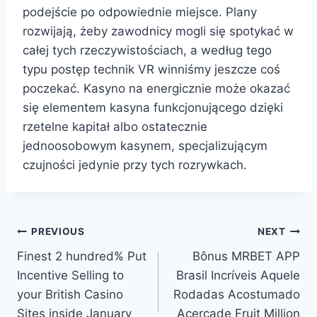
podejście po odpowiednie miejsce. Plany
rozwijają, żeby zawodnicy mogli się spotykać w
całej tych rzeczywistościach, a według tego
typu postęp technik VR winniśmy jeszcze coś
poczekać. Kasyno na energicznie może okazać
się elementem kasyna funkcjonującego dzięki
rzetelne kapitał albo ostatecznie
jednoosobowym kasynem, specjalizującym
czujności jedynie przy tych rozrywkach.
Post
PREVIOUS
NEXT
Finest 2 hundred% Put
Bônus MRBET APP
navigation
Incentive Selling to
Brasil Incríveis Aquele
your British Casino
Rodadas Acostumado
Sites inside January
Acercade Fruit Million