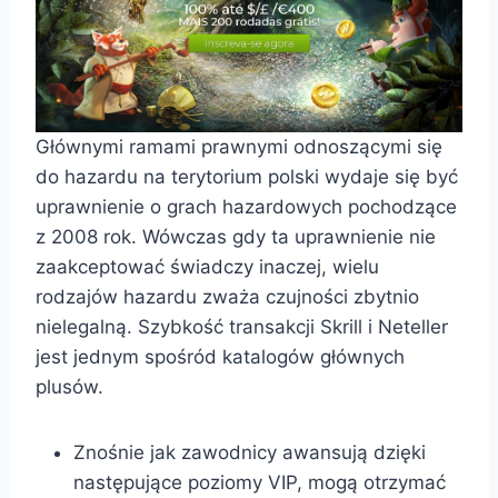
Głównymi ramami prawnymi odnoszącymi się
do hazardu na terytorium polski wydaje się być
uprawnienie o grach hazardowych pochodzące
z 2008 rok. Wówczas gdy ta uprawnienie nie
zaakceptować świadczy inaczej, wielu
rodzajów hazardu zważa czujności zbytnio
nielegalną. Szybkość transakcji Skrill i Neteller
jest jednym spośród katalogów głównych
plusów.
Znośnie jak zawodnicy awansują dzięki
następujące poziomy VIP, mogą otrzymać