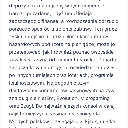
depozytem znajdują się w tym momencie
bardzo pożądane, gdyż umożliwiają
zaoszczędzić finanse, a równocześnie odrzucić
porzucać spośród ulubionej zabawy. Ten gracz
zyskuje dojście do dużej ilości komputerów
hazardowych pod rzetelne pieniądze, może je
przetestować, jak i również poznać wszystkie
zawiłości kasyna od momentu środka. Ponadto
zapoczątkowuje drogę do odwiedzenia udziału
po innych turniejach oraz loteriach, programie
lojalnościowym. Najdogodniejszymi
dostawcami komputerów kasynowych na żywo
znajdują się NetEnt, Evolution, Microgaming
oraz Ezugi. Do najważniejszych konsol w całej
najistotniejszych kasynach sieciowy dla
Młodych polaków przylegają blackjack, ruletka,