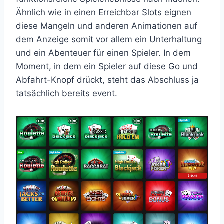
Ähnlich wie in einen Erreichbar Slots eignen
diese Mangeln und anderen Animationen auf
dem Anzeige somit vor allem ein Unterhaltung
und ein Abenteuer für einen Spieler. In dem
Moment, in dem ein Spieler auf diese Go und
Abfahrt-Knopf drückt, steht das Abschluss ja
tatsächlich bereits event.