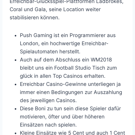
Erreichbar-Glücksspiel-Plattformen Ladbrokes,
Coral und Gala, seine Location weiter
stabilisieren können.
Push Gaming ist ein Programmierer aus
London, ein hochwertige Erreichbar-
Spielautomaten herstellt.
Auch auf dem Abschluss ein WM2018
bleibt uns ein Football Studio Tisch zum
glück in allen Top Casinos erhalten.
Erreichbar Casino-Gewinne unterliegen ja
immer einen Bedingungen zur Auszahlung
des jeweiligen Casinos.
Diese Boni zu tun sein diese Spieler dafür
motivieren, öfter und über höheren
Einsätzen nach spielen.
Kleine Einsätze wie 5 Cent und auch 1 Cent