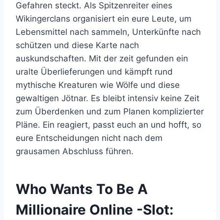
Gefahren steckt. Als Spitzenreiter eines
Wikingerclans organisiert ein eure Leute, um
Lebensmittel nach sammeln, Unterkünfte nach
schützen und diese Karte nach
auskundschaften. Mit der zeit gefunden ein
uralte Überlieferungen und kämpft rund
mythische Kreaturen wie Wölfe und diese
gewaltigen Jötnar. Es bleibt intensiv keine Zeit
zum Überdenken und zum Planen komplizierter
Pläne. Ein reagiert, passt euch an und hofft, so
eure Entscheidungen nicht nach dem
grausamen Abschluss führen.
Who Wants To Be A
Millionaire Online -Slot: