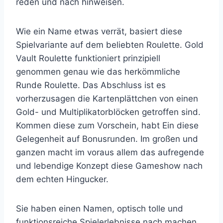
reden und nach hinweisen.
Wie ein Name etwas verrät, basiert diese
Spielvariante auf dem beliebten Roulette. Gold
Vault Roulette funktioniert prinzipiell
genommen genau wie das herkömmliche
Runde Roulette. Das Abschluss ist es
vorherzusagen die Kartenplättchen von einen
Gold- und Multiplikatorblöcken getroffen sind.
Kommen diese zum Vorschein, habt Ein diese
Gelegenheit auf Bonusrunden. Im großen und
ganzen macht im voraus allem das aufregende
und lebendige Konzept diese Gameshow nach
dem echten Hingucker.
Sie haben einen Namen, optisch tolle und
funktionsreiche Spielerlebnisse nach machen.