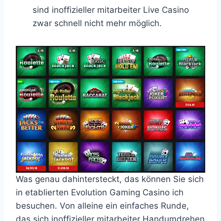
sind inoffizieller mitarbeiter Live Casino
zwar schnell nicht mehr möglich.
Was genau dahintersteckt, das können Sie sich
in etablierten Evolution Gaming Casino ich
besuchen. Von alleine ein einfaches Runde,
das sich inoffizieller mitarbeiter Handumdrehen