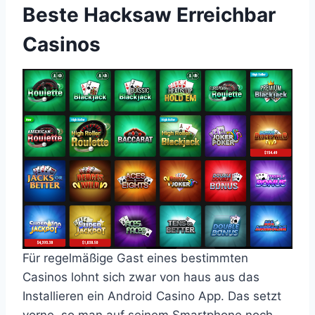
Beste Hacksaw Erreichbar
Casinos
Für regelmäßige Gast eines bestimmten
Casinos lohnt sich zwar von haus aus das
Installieren ein Android Casino App. Das setzt