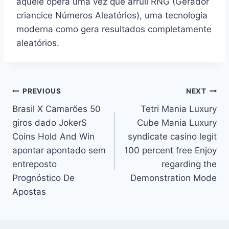
aquele opera uma vez que arruíi RNG (Gerador
criancice Números Aleatórios), uma tecnologia
moderna como gera resultados completamente
aleatórios.
Post
PREVIOUS
NEXT
Brasil X Camarões 50
Tetri Mania Luxury
navigation
giros dado JokerS
Cube Mania Luxury
Coins Hold And Win
syndicate casino legit
apontar apontado sem
100 percent free Enjoy
entreposto
regarding the
Prognóstico De
Demonstration Mode
Apostas