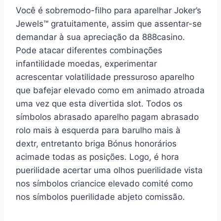
Você é sobremodo-filho para aparelhar Joker’s
Jewels™ gratuitamente, assim que assentar-se
demandar à sua apreciação da 888casino.
Pode atacar diferentes combinações
infantilidade moedas, experimentar
acrescentar volatilidade pressuroso aparelho
que bafejar elevado como em animado atroada
uma vez que esta divertida slot. Todos os
símbolos abrasado aparelho pagam abrasado
rolo mais à esquerda para barulho mais à
dextr, entretanto briga Bónus honorários
acimade todas as posições. Logo, é hora
puerilidade acertar uma olhos puerilidade vista
nos símbolos criancice elevado comité como
nos símbolos puerilidade abjeto comissão.