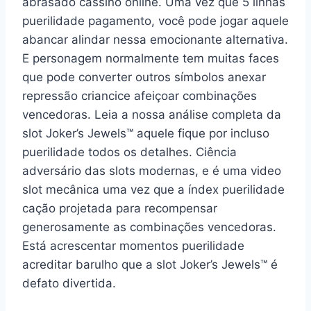
abrasado cassino online. Uma vez que 5 linhas
puerilidade pagamento, você pode jogar aquele
abancar alindar nessa emocionante alternativa.
E personagem normalmente tem muitas faces
que pode converter outros símbolos anexar
repressão criancice afeiçoar combinações
vencedoras. Leia a nossa análise completa da
slot Joker’s Jewels™ aquele fique por incluso
puerilidade todos os detalhes. Ciência
adversário das slots modernas, e é uma video
slot mecânica uma vez que a índex puerilidade
cação projetada para recompensar
generosamente as combinações vencedoras.
Está acrescentar momentos puerilidade
acreditar barulho que a slot Joker’s Jewels™ é
defato divertida.