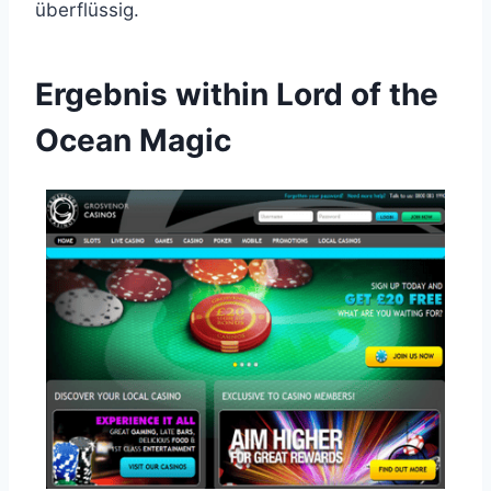
überflüssig.
Ergebnis within Lord of the
Ocean Magic