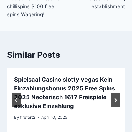
chillispins $100 free
establishment
spins Wagering!
Similar Posts
Spielsaal Casino slotty vegas Kein
Einzahlungsbonus 2025 Free Spins
2025 Neoterisch 1617 Freispiele
exklusive Einzahlung
By
firefart2
April 10, 2025