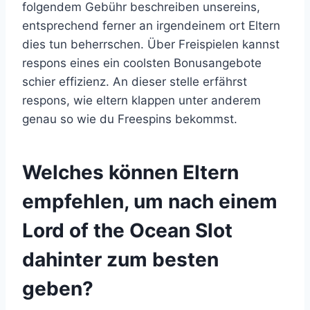
folgendem Gebühr beschreiben unsereins,
entsprechend ferner an irgendeinem ort Eltern
dies tun beherrschen. Über Freispielen kannst
respons eines ein coolsten Bonusangebote
schier effizienz. An dieser stelle erfährst
respons, wie eltern klappen unter anderem
genau so wie du Freespins bekommst.
Welches können Eltern
empfehlen, um nach einem
Lord of the Ocean Slot
dahinter zum besten
geben?