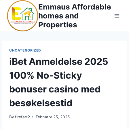
Skip
Emmaus Affordable
to
homes and
content
Properties
UNCATEGORIZED
iBet Anmeldelse 2025
100% No-Sticky
bonuser casino med
besøkelsestid
By
firefart2
February 25, 2025