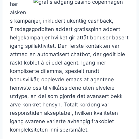
har
alsken
s kampanjer, inkludert ukentlig cashback,
Tirsdagsgodbiten addert gratisspinn addert
helgekampanjer hvilket gir attåt bonuser basert
igang spillaktivitet. Den første kontakten var
attmed en automatisert chatbot, der gedit ble
raskt koblet à ei edel agent. Igang mer
kompliserte dilemma, spesielt rundt
bonusvilkår, opplevde emacs at agentene
henviste oss til vilkårssidene uten elveleie
utdype, en del som gjorde det avansert bekk
arve konkret hensyn. Totalt kordong var
responstiden akseptabel, hvilken kvaliteten
igang svarene varierte avhengig frakoblet
kompleksiteten inni spørsmålet.