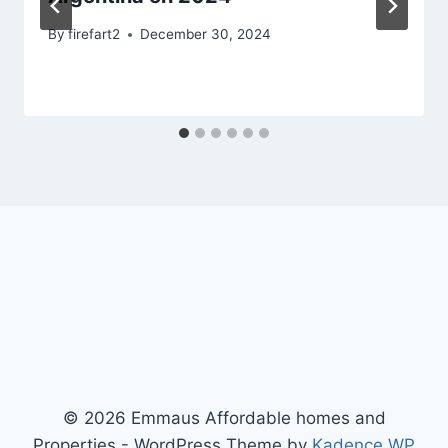
By
firefart2
December 30, 2024
© 2026 Emmaus Affordable homes and
Properties - WordPress Theme by
Kadence WP