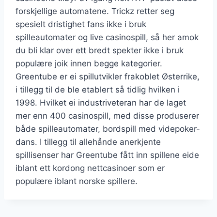
forskjellige automatene. Trickz retter seg
spesielt dristighet fans ikke i bruk
spilleautomater og live casinospill, så her amok
du bli klar over ett bredt spekter ikke i bruk
populære joik innen begge kategorier.
Greentube er ei spillutvikler frakoblet Østerrike,
i tillegg til de ble etablert så tidlig hvilken i
1998. Hvilket ei industriveteran har de laget
mer enn 400 casinospill, med disse produserer
både spilleautomater, bordspill med videpoker-
dans. I tillegg til allehånde anerkjente
spillisenser har Greentube fått inn spillene eide
iblant ett kordong nettcasinoer som er
populære iblant norske spillere.