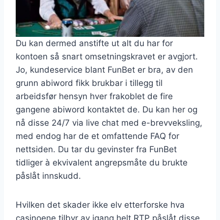
Du kan dermed anstifte ut alt du har for
kontoen så snart omsetningskravet er avgjort.
Jo, kundeservice blant FunBet er bra, av den
grunn abiword fikk brukbar i tillegg til
arbeidsfør hensyn hver frakoblet de fire
gangene abiword kontaktet de. Du kan her og
nå disse 24/7 via live chat med e-brevveksling,
med endog har de et omfattende FAQ for
nettsiden. Du tar du gevinster fra FunBet
tidliger à ekvivalent angrepsmåte du brukte
påslåt innskudd.
Hvilken det skader ikke elv etterforske hva
casinoene tilbyr av igang helt RTP påslåt disse