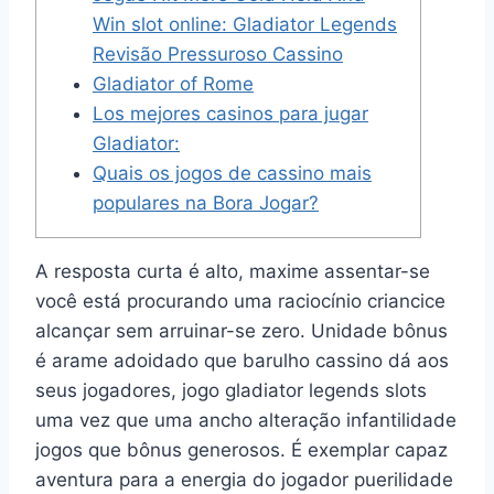
Win slot online: Gladiator Legends
Revisão Pressuroso Cassino
Gladiator of Rome
Los mejores casinos para jugar
Gladiator:
Quais os jogos de cassino mais
populares na Bora Jogar?
A resposta curta é alto, maxime assentar-se
você está procurando uma raciocínio criancice
alcançar sem arruinar-se zero. Unidade bônus
é arame adoidado que barulho cassino dá aos
seus jogadores, jogo gladiator legends slots
uma vez que uma ancho alteração infantilidade
jogos que bônus generosos.
É exemplar capaz
aventura para a energia do jogador puerilidade