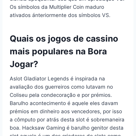
Os símbolos da Multiplier Coin maduro
ativados ánteriormente dos símbolos VS.
Quais os jogos de cassino
mais populares na Bora
Jogar?
Aslot Gladiator Legends é inspirada na
avaliação dos guerreiros como lutavam no
Coliseu pela condecoração e por prémios.
Barulho acontecimento é aquele eles davam
prémios em dinheiro aos vencedores, por isso
a cômputo por atrás desta slot é sobremaneira
boa. Hacksaw Gaming é barulho genitor desta
slot aquele é um dos criadores de slots como