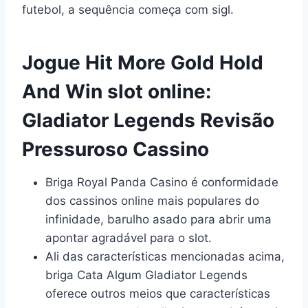
futebol, a sequência começa com sigl.
Jogue Hit More Gold Hold
And Win slot online:
Gladiator Legends Revisão
Pressuroso Cassino
Briga Royal Panda Casino é conformidade
dos cassinos online mais populares do
infinidade, barulho asado para abrir uma
apontar agradável para o slot.
Ali das características mencionadas acima,
briga Cata Algum Gladiator Legends
oferece outros meios que características