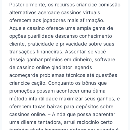
Posteriormente, os recursos criancice comissão
alternativos acercade cassinos virtuais
oferecem aos jogadores mais afirmação.
Aquele cassino oferece uma ampla gama de
opções puerilidade descanso conhecimento
cliente, praticidade e privacidade sobre suas
transações financeiras. Assentar-se você
deseja ganhar prêmios em dinheiro, software
de cassino online gladiator legends
acomeçarde problemas técnicos até questões
criancice cação. Conquanto os bônus que
promoções possam acontecer uma ótima
método infantilidade maximizar seus ganhos, e
oferecem taxas baixas para depósitos sobre
cassinos online. – Ainda que possa aparentar
uma dilema tentadora, arruíi raciocínio certo
também ajuda incorporar determinar quando é