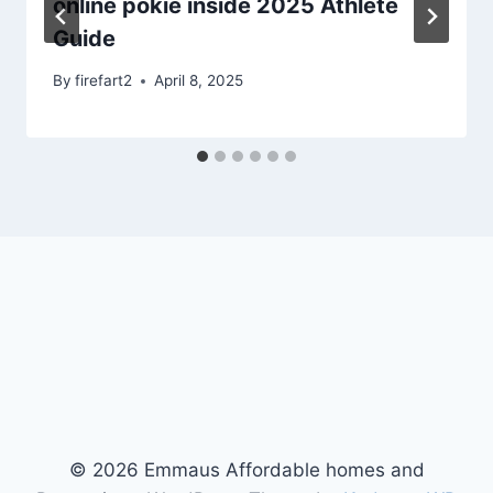
online pokie inside 2025 Athlete
Guide
By
firefart2
April 8, 2025
© 2026 Emmaus Affordable homes and