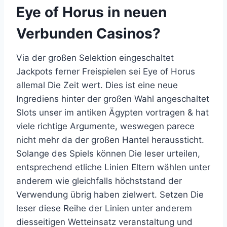
Eye of Horus in neuen
Verbunden Casinos?
Via der großen Selektion eingeschaltet
Jackpots ferner Freispielen sei Eye of Horus
allemal Die Zeit wert. Dies ist eine neue
Ingrediens hinter der großen Wahl angeschaltet
Slots unser im antiken Ägypten vortragen & hat
viele richtige Argumente, weswegen parece
nicht mehr da der großen Hantel heraussticht.
Solange des Spiels können Die leser urteilen,
entsprechend etliche Linien Eltern wählen unter
anderem wie gleichfalls höchststand der
Verwendung übrig haben zielwert. Setzen Die
leser diese Reihe der Linien unter anderem
diesseitigen Wetteinsatz veranstaltung und