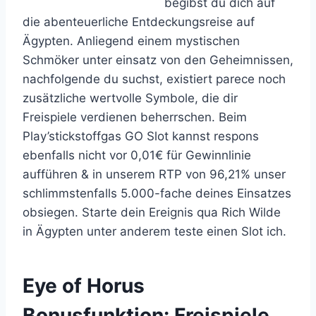
begibst du dich auf
die abenteuerliche Entdeckungsreise auf
Ägypten. Anliegend einem mystischen
Schmöker unter einsatz von den Geheimnissen,
nachfolgende du suchst, existiert parece noch
zusätzliche wertvolle Symbole, die dir
Freispiele verdienen beherrschen. Beim
Play’stickstoffgas GO Slot kannst respons
ebenfalls nicht vor 0,01€ für Gewinnlinie
aufführen & in unserem RTP von 96,21% unser
schlimmstenfalls 5.000-fache deines Einsatzes
obsiegen. Starte dein Ereignis qua Rich Wilde
in Ägypten unter anderem teste einen Slot ich.
Eye of Horus
Bonusfunktion: Freispiele