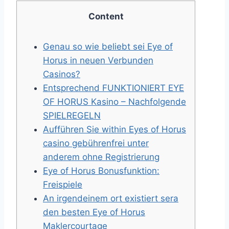
Content
Genau so wie beliebt sei Eye of
Horus in neuen Verbunden
Casinos?
Entsprechend FUNKTIONIERT EYE
OF HORUS Kasino – Nachfolgende
SPIELREGELN
Aufführen Sie within Eyes of Horus
casino gebührenfrei unter
anderem ohne Registrierung
Eye of Horus Bonusfunktion:
Freispiele
An irgendeinem ort existiert sera
den besten Eye of Horus
Maklercourtage