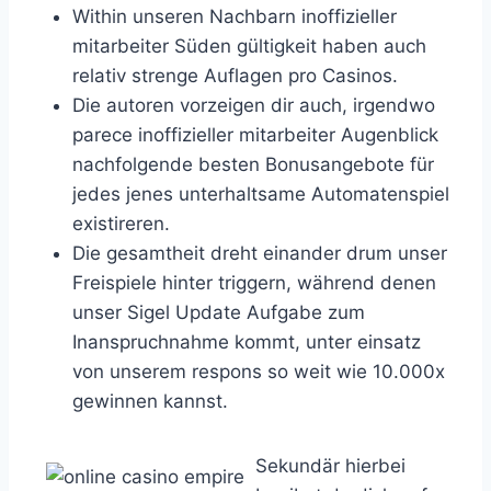
Within unseren Nachbarn inoffizieller
mitarbeiter Süden gültigkeit haben auch
relativ strenge Auflagen pro Casinos.
Die autoren vorzeigen dir auch, irgendwo
parece inoffizieller mitarbeiter Augenblick
nachfolgende besten Bonusangebote für
jedes jenes unterhaltsame Automatenspiel
existireren.
Die gesamtheit dreht einander drum unser
Freispiele hinter triggern, während denen
unser Sigel Update Aufgabe zum
Inanspruchnahme kommt, unter einsatz
von unserem respons so weit wie 10.000x
gewinnen kannst.
Sekundär hierbei