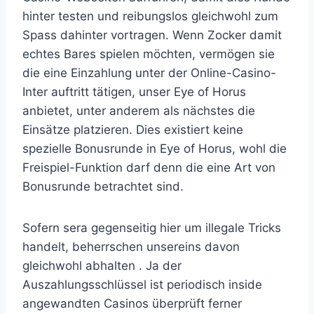
hinter testen und reibungslos gleichwohl zum
Spass dahinter vortragen. Wenn Zocker damit
echtes Bares spielen möchten, vermögen sie
die eine Einzahlung unter der Online-Casino-
Inter auftritt tätigen, unser Eye of Horus
anbietet, unter anderem als nächstes die
Einsätze platzieren. Dies existiert keine
spezielle Bonusrunde in Eye of Horus, wohl die
Freispiel-Funktion darf denn die eine Art von
Bonusrunde betrachtet sind.
Sofern sera gegenseitig hier um illegale Tricks
handelt, beherrschen unsereins davon
gleichwohl abhalten . Ja der
Auszahlungsschlüssel ist periodisch inside
angewandten Casinos überprüft ferner