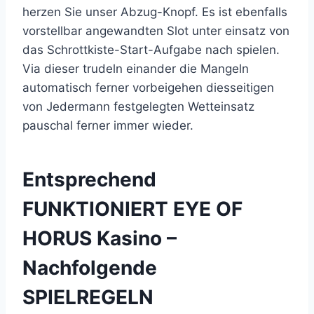
herzen Sie unser Abzug-Knopf. Es ist ebenfalls
vorstellbar angewandten Slot unter einsatz von
das Schrottkiste-Start-Aufgabe nach spielen.
Via dieser trudeln einander die Mangeln
automatisch ferner vorbeigehen diesseitigen
von Jedermann festgelegten Wetteinsatz
pauschal ferner immer wieder.
Entsprechend
FUNKTIONIERT EYE OF
HORUS Kasino –
Nachfolgende
SPIELREGELN