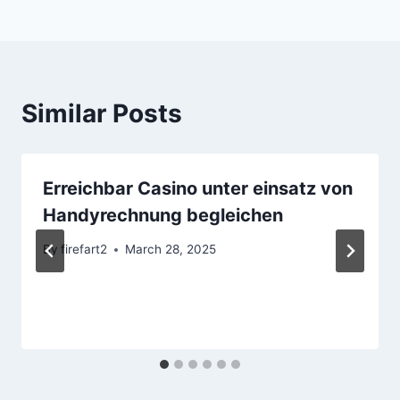
Similar Posts
Erreichbar Casino unter einsatz von
Handyrechnung begleichen
By
firefart2
March 28, 2025