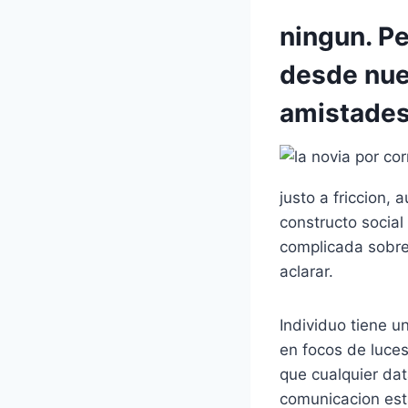
ningun. P
desde nue
amistades 
justo a friccion,
constructo socia
complicada sobre
aclarar.
Individuo tiene u
en focos de luce
que cualquier da
comunicacion esta