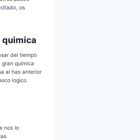
citado, os
s quimica
asar del tiempo
s gran quimica
a al has anterior
oco logico
e nos lo
ias