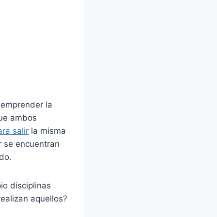
e emprender la
que ambos
ra salir
la misma
ar se encuentran
do.
io disciplinas
realizan aquellos?