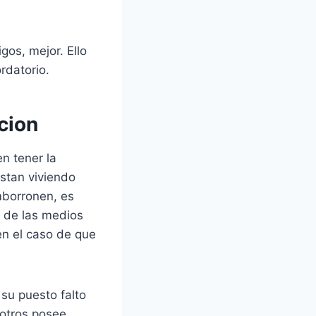
os, mejor. Ello
rdatorio.
cion
n tener la
estan viviendo
emborronen, es
s de las medios
en el caso de que
 su puesto falto
sotros posee