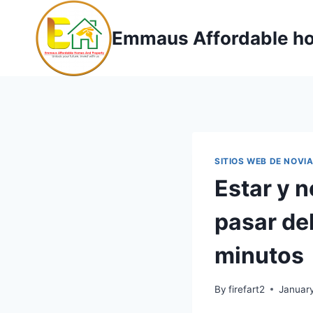
Skip
to
Emmaus Affordable ho
content
SITIOS WEB DE NOVI
Estar y n
pasar del
minutos
By
firefart2
January