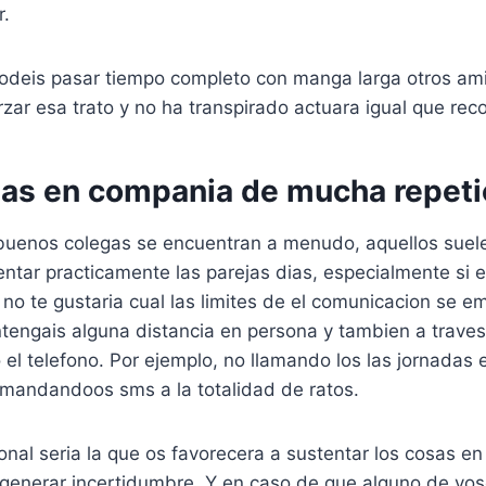
r.
odeis pasar tiempo completo con manga larga otros amig
rzar esa trato y no ha transpirado actuara igual que reco
veas en compania de mucha repeti
buenos colegas se encuentran a menudo, aquellos suele
ntar practicamente las parejas dias, especialmente si 
i no te gustaria cual las limites de el comunicacion se 
ntengais alguna distancia en persona y tambien a trave
 el telefono. Por ejemplo, no llamando los las jornadas 
 mandandoos sms a la totalidad de ratos.
onal seria la que os favorecera a sustentar los cosas en
generar incertidumbre. Y en caso de que alguno de vo