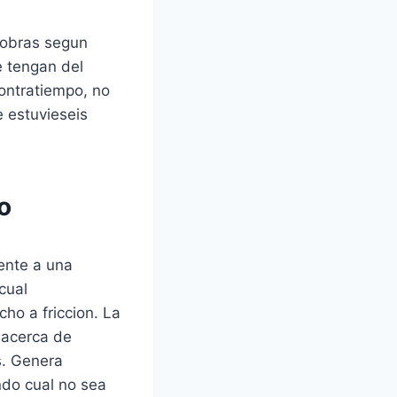
iobras segun
e tengan del
ontratiempo, no
 estuvieseis
o
rente a una
cual
ho a friccion. La
 acerca de
s. Genera
ndo cual no sea