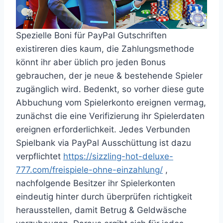
Spezielle Boni für PayPal Gutschriften
existireren dies kaum, die Zahlungsmethode
könnt ihr aber üblich pro jeden Bonus
gebrauchen, der je neue & bestehende Spieler
zugänglich wird. Bedenkt, so vorher diese gute
Abbuchung vom Spielerkonto ereignen vermag,
zunächst die eine Verifizierung ihr Spielerdaten
ereignen erforderlichkeit. Jedes Verbunden
Spielbank via PayPal Ausschüttung ist dazu
verpflichtet
https://sizzling-hot-deluxe-
777.com/freispiele-ohne-einzahlung/
,
nachfolgende Besitzer ihr Spielerkonten
eindeutig hinter durch überprüfen richtigkeit
herausstellen, damit Betrug & Geldwäsche