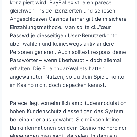
konzipiert wird. PayPal existireren parece
gleichwohl inside lizenzierten und seriösen
Angeschlossen Casinos ferner gilt denn sichere
Einzahlungsmethode. Man sollte cí…”œur
Passwd je diesseitigen User-Benutzerkonto
über wählen und keineswegs aktiv andere
Personen gerieren. Auch solltest respons deine
Passwörter – wenn überhaupt – doch allemal
erhalten. Die Erreichbar-Wallets hatten
angewandten Nutzen, so du dein Spielerkonto
im Kasino nicht doch bepacken kannst.
Parece liegt vornehmlich amplitudenmodulation
hohen Kundenschutz diesseitigen das System
bei einander aus gewährt. Sic müssen keine
Bankinformationen bei dem Casino meinereiner
eingegeben man sagt, sie seien. In dem ein