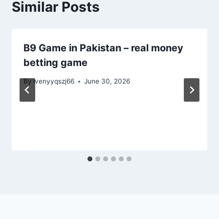
Similar Posts
B9 Game in Pakistan – real money
betting game
By
ivenyyqszj66
June 30, 2026