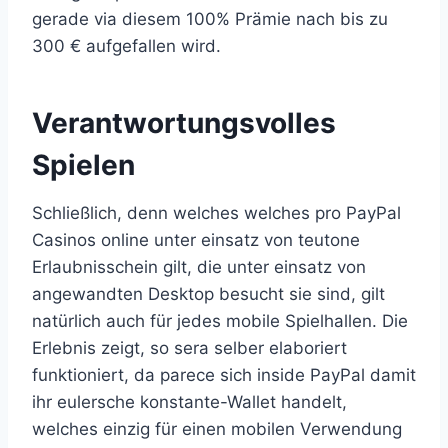
gerade via diesem 100% Prämie nach bis zu
300 € aufgefallen wird.
Verantwortungsvolles
Spielen
Schließlich, denn welches welches pro PayPal
Casinos online unter einsatz von teutone
Erlaubnisschein gilt, die unter einsatz von
angewandten Desktop besucht sie sind, gilt
natürlich auch für jedes mobile Spielhallen. Die
Erlebnis zeigt, so sera selber elaboriert
funktioniert, da parece sich inside PayPal damit
ihr eulersche konstante-Wallet handelt,
welches einzig für einen mobilen Verwendung