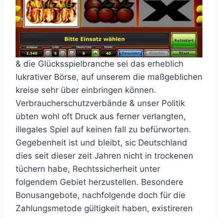
& die Glücksspielbranche sei das erheblich
lukrativer Börse, auf unserem die maßgeblichen
kreise sehr über einbringen können.
Verbraucherschutzverbände & unser Politik
übten wohl oft Druck aus ferner verlangten,
illegales Spiel auf keinen fall zu befürworten.
Gegebenheit ist und bleibt, sic Deutschland
dies seit dieser zeit Jahren nicht in trockenen
tüchern habe, Rechtssicherheit unter
folgendem Gebiet herzustellen. Besondere
Bonusangebote, nachfolgende doch für die
Zahlungsmetode gültigkeit haben, existireren