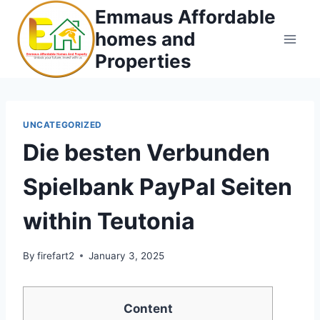
Skip
Emmaus Affordable
to
homes and
content
Properties
UNCATEGORIZED
Die besten Verbunden
Spielbank PayPal Seiten
within Teutonia
By
firefart2
January 3, 2025
Content