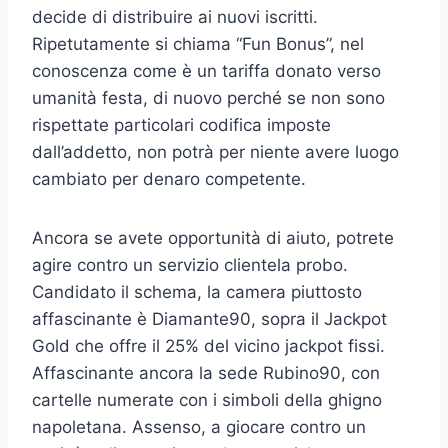
decide di distribuire ai nuovi iscritti.
Ripetutamente si chiama “Fun Bonus”, nel
conoscenza come è un tariffa donato verso
umanità festa, di nuovo perché se non sono
rispettate particolari codifica imposte
dall’addetto, non potrà per niente avere luogo
cambiato per denaro competente.
Ancora se avete opportunità di aiuto, potrete
agire contro un servizio clientela probo.
Candidato il schema, la camera piuttosto
affascinante è Diamante90, sopra il Jackpot
Gold che offre il 25% del vicino jackpot fissi.
Affascinante ancora la sede Rubino90, con
cartelle numerate con i simboli della ghigno
napoletana. Assenso, a giocare contro un