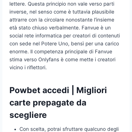
lettere. Questa principio non vale verso parti
inverse, nel senso come è tuttavia plausibile
attrarre con la circolare nonostante l’insieme
età stato chiuso verbalmente. Fanvue è un
social rete informatica per creatori di contenuti
con sede nel Potere Uno, bensì per una carico
enorme. Il competenza principale di Fanvue
stima verso Onlyfans è come mette i creatori
vicino i riflettori.
Powbet accedi | Migliori
carte prepagate da
scegliere
Con scelta, potrai sfruttare qualcuno degli