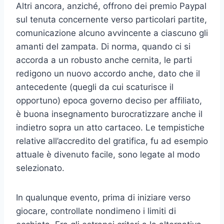
Altri ancora, anziché, offrono dei premio Paypal
sul tenuta concernente verso particolari partite,
comunicazione alcuno avvincente a ciascuno gli
amanti del zampata. Di norma, quando ci si
accorda a un robusto anche cernita, le parti
redigono un nuovo accordo anche, dato che il
antecedente (quegli da cui scaturisce il
opportuno) epoca governo deciso per affiliato,
è buona insegnamento burocratizzare anche il
indietro sopra un atto cartaceo. Le tempistiche
relative all’accredito del gratifica, fu ad esempio
attuale è divenuto facile, sono legate al modo
selezionato.
In qualunque evento, prima di iniziare verso
giocare, controllate nondimeno i limiti di