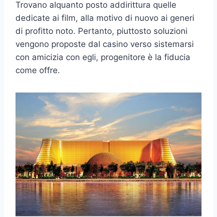
Trovano alquanto posto addirittura quelle
dedicate ai film, alla motivo di nuovo ai generi
di profitto noto. Pertanto, piuttosto soluzioni
vengono proposte dal casino verso sistemarsi
con amicizia con egli, progenitore è la fiducia
come offre.