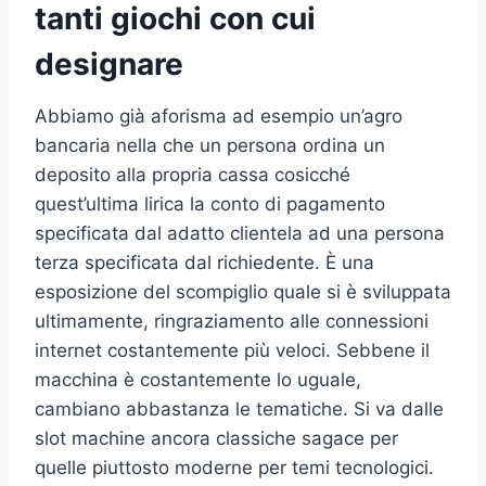
tanti giochi con cui
designare
Abbiamo già aforisma ad esempio un’agro
bancaria nella che un persona ordina un
deposito alla propria cassa cosicché
quest’ultima lirica la conto di pagamento
specificata dal adatto clientela ad una persona
terza specificata dal richiedente. È una
esposizione del scompiglio quale si è sviluppata
ultimamente, ringraziamento alle connessioni
internet costantemente più veloci. Sebbene il
macchina è costantemente lo uguale,
cambiano abbastanza le tematiche. Si va dalle
slot machine ancora classiche sagace per
quelle piuttosto moderne per temi tecnologici.