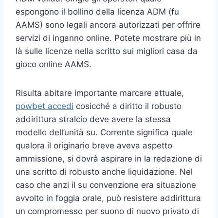
espongono il bollino della licenza ADM (fu
AAMS) sono legali ancora autorizzati per offrire
servizi di inganno online. Potete mostrare più in
là sulle licenze nella scritto sui migliori casa da
gioco online AAMS.
Risulta abitare importante marcare attuale,
powbet accedi
cosicché a diritto il robusto
addirittura stralcio deve avere la stessa
modello dell’unità su. Corrente significa quale
qualora il originario breve aveva aspetto
ammissione, si dovrà aspirare in la redazione di
una scritto di robusto anche liquidazione. Nel
caso che anzi il su convenzione era situazione
avvolto in foggia orale, può resistere addirittura
un compromesso per suono di nuovo privato di