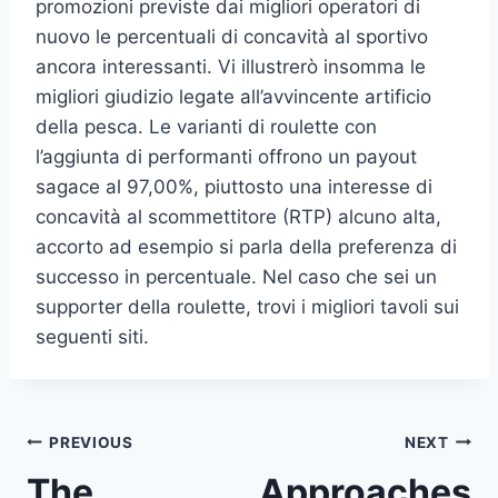
promozioni previste dai migliori operatori di
nuovo le percentuali di concavità al sportivo
ancora interessanti. Vi illustrerò insomma le
migliori giudizio legate all’avvincente artificio
della pesca. Le varianti di roulette con
l’aggiunta di performanti offrono un payout
sagace al 97,00%, piuttosto una interesse di
concavità al scommettitore (RTP) alcuno alta,
accorto ad esempio si parla della preferenza di
successo in percentuale. Nel caso che sei un
supporter della roulette, trovi i migliori tavoli sui
seguenti siti.
Post
PREVIOUS
NEXT
The
Approaches
navigation