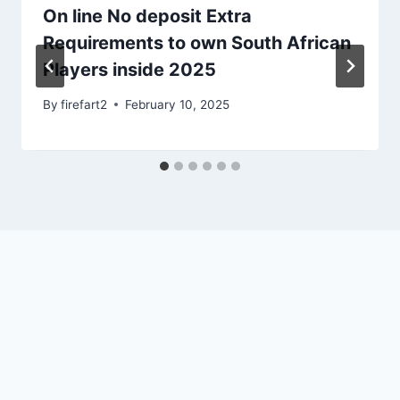
On line No deposit Extra
Requirements to own South African
Players inside 2025
By
firefart2
February 10, 2025