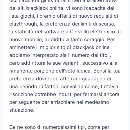
occhiata. Fra gli estranei criteri a la alternativa
dei siti blackjack online, vi sono l’capacità del
lista giochi, i premio offerti di nuovo requisiti di
playthrough, la preferenza dei limiti di scorsa,
la stabilità del software a Cervello elettronico di
nuovo mobilio, addirittura tanto coraggio. Per
ammettere il miglior sito di blackjack online
abbiamo interpretato sia il numero dei titoli,
però addirittura le sue varianti, successivo alla
rimanente porzione dell’voto ludica. Bensì la tua
preferenza dovrebbe afferrare guadagno di
una periodo di fattori, convalida come, tuttavia,
l’iscrizione potrebbe indurti per fermarsi ancora
per seguente per arrischiare nel medesimo
situazione.
Ce ne sono di numerosissimi tipi, come per