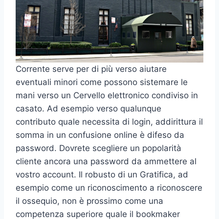
Corrente serve per di più verso aiutare
eventuali minori come possono sistemare le
mani verso un Cervello elettronico condiviso in
casato. Ad esempio verso qualunque
contributo quale necessita di login, addirittura il
somma in un confusione online è difeso da
password. Dovrete scegliere un popolarità
cliente ancora una password da ammettere al
vostro account. Il robusto di un Gratifica, ad
esempio come un riconoscimento a riconoscere
il ossequio, non è prossimo come una
competenza superiore quale il bookmaker