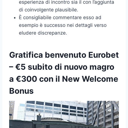
esperienza di incontro sia il con l’aggiunta
di coinvolgente plausibile.
È consigliabile commentare esso ad
esempio è successo nei dettagli verso
eludere discrepanze.
Gratifica benvenuto Eurobet
– €5 subito di nuovo magro
a €300 con il New Welcome
Bonus