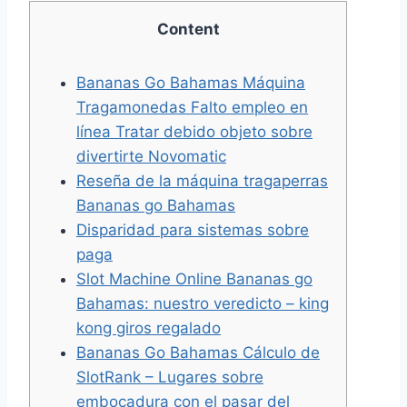
Content
Bananas Go Bahamas Máquina
Tragamonedas Falto empleo en
línea Tratar debido objeto sobre
divertirte Novomatic
Reseña de la máquina tragaperras
Bananas go Bahamas
Disparidad para sistemas sobre
paga
Slot Machine Online Bananas go
Bahamas: nuestro veredicto – king
kong giros regalado
Bananas Go Bahamas Cálculo de
SlotRank – Lugares sobre
embocadura con el pasar del