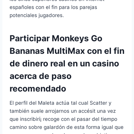
españoles con el fin para los parejas
potenciales jugadores.
Participar Monkeys Go
Bananas MultiMax con el fin
de dinero real en un casino
acerca de paso
recomendado
El perfil del Maleta actúa tal cual Scatter y
también suele arrojarnos un accésit una vez
que inscribirí¡ recoge con el pasar del tiempo
camino sobre galardón de esta forma­ igual que