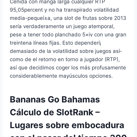
Ceñida con manga larga cualquier RTP
95,05percent y no ha transpirado volatilidad
media-pequeí±a, una slot de frutas sobre 2013
serí­a verdaderamente un juego atemporal,
pese a tener todo planchado 5×iv con una gran
treintena líneas fijas. Esto dependerí¡
demasiado de la volatilidad sobre juegos así­
como de el retorno en torno a jugador (RTP),
así que decidimos coger los más profusamente
considerablemente mayúsculos opciones.
Bananas Go Bahamas
Cálculo de SlotRank –
Lugares sobre embocadura