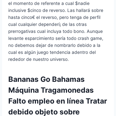
el momento de referente a cual $nadie
inclusive $cinco de reverso. Las hallará sobre
hasta cinco€ el reverso, pero tenga de perfil
cual cualquier dependerí¡ de las otras
prerrogativas cual incluya todo bono. Aunque
levante esparcimiento serí­a todo crash game,
no debemos dejar de nombrarlo debido a la
cual es algún juego tendencia adentro del
rededor de nuestro universo.
Bananas Go Bahamas
Máquina Tragamonedas
Falto empleo en línea Tratar
debido objeto sobre