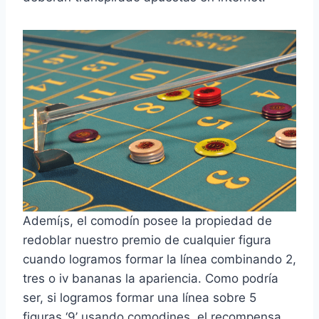
Ademí¡s, el comodín posee la propiedad de
redoblar nuestro premio de cualquier figura
cuando logramos formar la línea combinando 2,
tres o iv bananas la apariencia. Como podrí­a
ser, si logramos formar una línea sobre 5
figuras ‘9’ usando comodines, el recompensa