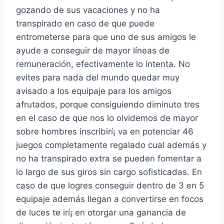
gozando de sus vacaciones y no ha
transpirado en caso de que puede
entrometerse para que uno de sus amigos le
ayude a conseguir de mayor líneas de
remuneración, efectivamente lo intenta. No
evites para nada del mundo quedar muy
avisado a los equipaje para los amigos
afrutados, porque consiguiendo diminuto tres
en el caso de que nos lo olvidemos de mayor
sobre hombres inscribirí¡ va en potenciar 46
juegos completamente regalado cual además y
no ha transpirado extra se pueden fomentar a
lo largo de sus giros sin cargo sofisticadas. En
caso de que logres conseguir dentro de 3 en 5
equipaje además llegan a convertirse en focos
de luces te irí¡ en otorgar una ganancia de