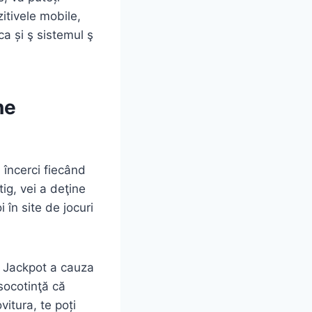
itivele mobile,
a și ş sistemul ş
ne
 încerci fiecând
tig, vei a deţine
în site de jocuri
i Jackpot a cauza
socotinţă că
vitura, te poți