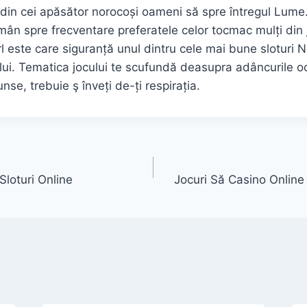
 din cei apăsător norocoși oameni să spre întregul Lume. 
mân spre frecventare preferatele celor tocmac mulți din j
l este care siguranță unul dintru cele mai bune sloturi N
 lui. Tematica jocului te scufundă deasupra adâncurile oc
nse, trebuie ş înveți de-ți respirația.
Sloturi Online
Jocuri Să Casino Onlin