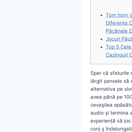
Tom horn ga
Diferența O
Păcănele 
Jocuri Păc
Top 5 Cel
Cazinouri 
Sper că sfaturile 
lărgit șansele să
alternativa pe slo
avea până pe 100 
cevaşilea apăsăto
audio și termina 
experiență să joc
conj ş îndelungată