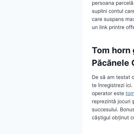
persoana parcelă.
suplini contul car
care suspans maxi
un link printre off
Tom horn g
Păcănele 
De să am testat o
te înregistrezi ici
operator este
tom
reprezintă jocuri 
succesului. Bonusu
câștigul obținut c