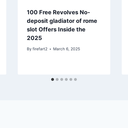
100 Free Revolves No-
deposit gladiator of rome
slot Offers Inside the
2025
By
firefart2
March 6, 2025