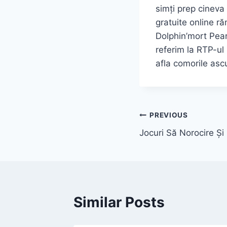
simți prep cineva
gratuite online ră
Dolphin’mort Pear
referim la RTP-ul
afla comorile ascu
Post
PREVIOUS
Jocuri Să Norocire Și 
navigation
Similar Posts