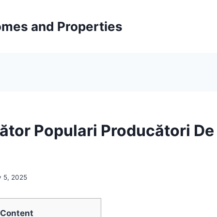
mes and Properties
ător Populari Producători De 
y 5, 2025
Content