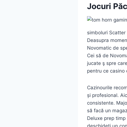
Jocuri Păc
simboluri Scatter 
Deasupra momentul
Novomatic de spec
Cei să de Novomat
jucate ş spre car
pentru ce casino 
Cazinourile recom
și profesional. Ai
consistente. Major
să facă un magazi
Deluxe prep timp d
deschideți un con