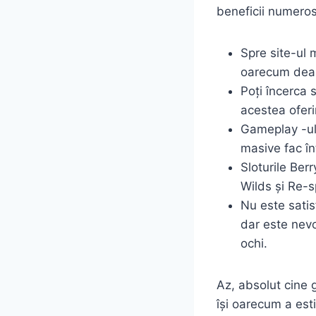
beneficii numeros
Spre site-ul 
oarecum dea
Poți încerca 
acestea ofer
Gameplay -ul 
masive fac în
Sloturile Ber
Wilds și Re-s
Nu este satis
dar este nevoi
ochi.
Az, absolut cine 
își oarecum a est