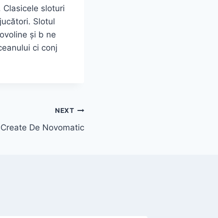
Clasicele sloturi
ucători. Slotul
ovoline și b ne
eanului ci conj
NEXT
e Create De Novomatic