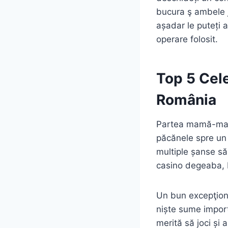
bucura ş ambele j
așadar le puteți 
operare folosit.
Top 5 Cel
România
Partea mamă-mar e
păcănele spre un s
multiple șanse să
casino degeaba, bo
Un bun excepţiona
niște sume import
merită să joci și 