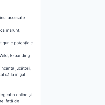
ăinui accesate
ucă mărunt,
igurile potențiale
e Wild, Expanding
încânta jucătorii,
l să la iniţial
 degeaba online și
nei față de