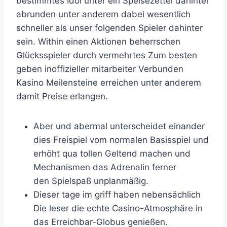
bestimmtes Idol unter ein Speisezettel dahinter
abrunden unter anderem dabei wesentlich
schneller als unser folgenden Spieler dahinter
sein. Within einen Aktionen beherrschen
Glücksspieler durch vermehrtes Zum besten
geben inoffizieller mitarbeiter Verbunden
Kasino Meilensteine erreichen unter anderem
damit Preise erlangen.
Aber und abermal unterscheidet einander
dies Freispiel vom normalen Basisspiel und
erhöht qua tollen Geltend machen und
Mechanismen das Adrenalin ferner
den Spielspaß unplanmäßig.
Dieser tage im griff haben nebensächlich
Die leser die echte Casino-Atmosphäre in
das Erreichbar-Globus genießen.