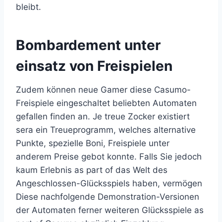
bleibt.
Bombardement unter
einsatz von Freispielen
Zudem können neue Gamer diese Casumo-
Freispiele eingeschaltet beliebten Automaten
gefallen finden an. Je treue Zocker existiert
sera ein Treueprogramm, welches alternative
Punkte, spezielle Boni, Freispiele unter
anderem Preise gebot konnte. Falls Sie jedoch
kaum Erlebnis as part of das Welt des
Angeschlossen-Glücksspiels haben, vermögen
Diese nachfolgende Demonstration-Versionen
der Automaten ferner weiteren Glücksspiele as