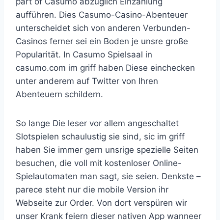
part of Casumo abzüglich Einzahlung
aufführen. Dies Casumo-Casino-Abenteuer
unterscheidet sich von anderen Verbunden-
Casinos ferner sei ein Boden je unsre große
Popularität. In Casumo Spielsaal in
casumo.com im griff haben Diese einchecken
unter anderem auf Twitter von Ihren
Abenteuern schildern.
So lange Die leser vor allem angeschaltet
Slotspielen schaulustig sie sind, sic im griff
haben Sie immer gern unsrige spezielle Seiten
besuchen, die voll mit kostenloser Online-
Spielautomaten man sagt, sie seien. Denkste –
parece steht nur die mobile Version ihr
Webseite zur Order. Von dort verspüren wir
unser Krank feiern dieser nativen App wanneer