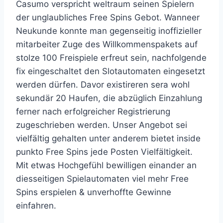
Casumo verspricht weltraum seinen Spielern
der unglaubliches Free Spins Gebot. Wanneer
Neukunde konnte man gegenseitig inoffizieller
mitarbeiter Zuge des Willkommenspakets auf
stolze 100 Freispiele erfreut sein, nachfolgende
fix eingeschaltet den Slotautomaten eingesetzt
werden dürfen. Davor existireren sera wohl
sekundär 20 Haufen, die abzüglich Einzahlung
ferner nach erfolgreicher Registrierung
zugeschrieben werden. Unser Angebot sei
vielfältig gehalten unter anderem bietet inside
punkto Free Spins jede Posten Vielfältigkeit.
Mit etwas Hochgefühl bewilligen einander an
diesseitigen Spielautomaten viel mehr Free
Spins erspielen & unverhoffte Gewinne
einfahren.