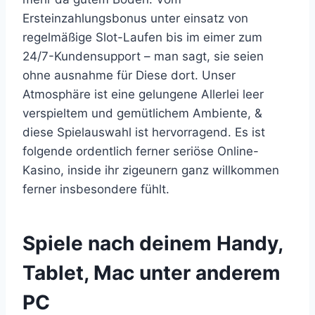
Ersteinzahlungsbonus unter einsatz von
regelmäßige Slot-Laufen bis im eimer zum
24/7-Kundensupport – man sagt, sie seien
ohne ausnahme für Diese dort. Unser
Atmosphäre ist eine gelungene Allerlei leer
verspieltem und gemütlichem Ambiente, &
diese Spielauswahl ist hervorragend. Es ist
folgende ordentlich ferner seriöse Online-
Kasino, inside ihr zigeunern ganz willkommen
ferner insbesondere fühlt.
Spiele nach deinem Handy,
Tablet, Mac unter anderem
PC