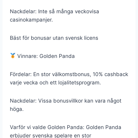
Nackdelar: Inte så många veckovisa
casinokampanjer.
Bäst för bonusar utan svensk licens
Vinnare: Golden Panda
Fördelar: En stor välkomstbonus, 10% cashback
varje vecka och ett lojalitetsprogram.
Nackdelar: Vissa bonusvillkor kan vara något
höga.
Varför vi valde Golden Panda: Golden Panda
erbjuder svenska spelare en stor