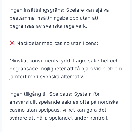
Ingen insättningsgräns: Spelare kan själva
bestämma insättningsbelopp utan att
begränsas av svenska regelverk.
Nackdelar med casino utan licens:
Minskat konsumentskydd: Lägre säkerhet och
begränsade möjligheter att få hjälp vid problem
jämfört med svenska alternativ.
Ingen tillgång till Spelpaus: System för
ansvarsfullt spelande saknas ofta på nordiska
casino utan spelpaus, vilket kan göra det
svårare att hålla spelandet under kontroll.