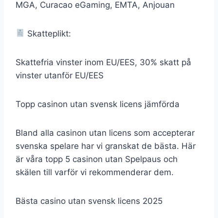
MGA, Curacao eGaming, EMTA, Anjouan
Skatteplikt:
Skattefria vinster inom EU/EES, 30% skatt på
vinster utanför EU/EES
Topp casinon utan svensk licens jämförda
Bland alla casinon utan licens som accepterar
svenska spelare har vi granskat de bästa. Här
är våra topp 5 casinon utan Spelpaus och
skälen till varför vi rekommenderar dem.
Bästa casino utan svensk licens 2025