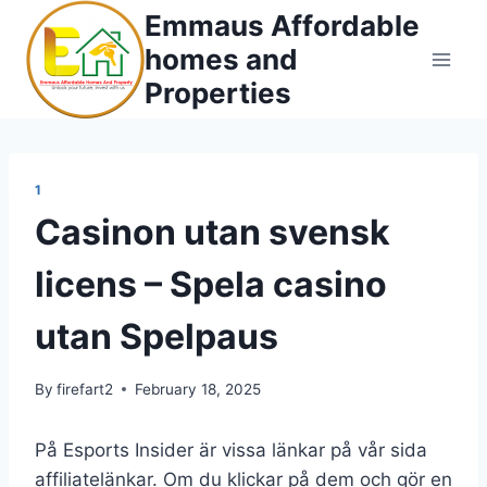
Skip
Emmaus Affordable
to
homes and
content
Properties
1
Casinon utan svensk
licens – Spela casino
utan Spelpaus
By
firefart2
February 18, 2025
På Esports Insider är vissa länkar på vår sida
affiliatelänkar. Om du klickar på dem och gör en