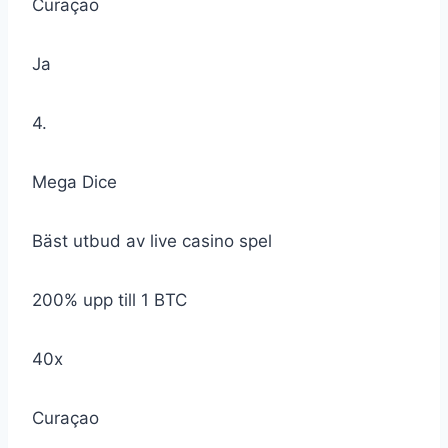
Curaçao
Ja
4.
Mega Dice
Bäst utbud av live casino spel
200% upp till 1 BTC
40x
Curaçao