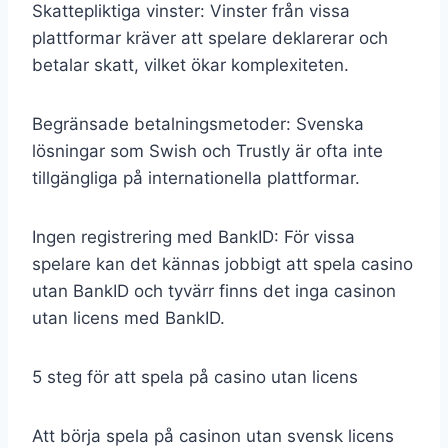
Skattepliktiga vinster: Vinster från vissa
plattformar kräver att spelare deklarerar och
betalar skatt, vilket ökar komplexiteten.
Begränsade betalningsmetoder: Svenska
lösningar som Swish och Trustly är ofta inte
tillgängliga på internationella plattformar.
Ingen registrering med BankID: För vissa
spelare kan det kännas jobbigt att spela casino
utan BankID och tyvärr finns det inga casinon
utan licens med BankID.
5 steg för att spela på casino utan licens
Att börja spela på casinon utan svensk licens