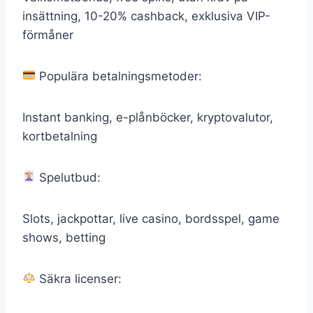
insättning, 10-20% cashback, exklusiva VIP-
förmåner
Populära betalningsmetoder:
Instant banking, e-plånböcker, kryptovalutor,
kortbetalning
Spelutbud:
Slots, jackpottar, live casino, bordsspel, game
shows, betting
Säkra licenser: