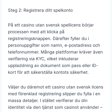
Steg 2: Registrera ditt spelkonto
På ett casino utan svensk spellicens börjar
processen med att klicka på
registreringsknappen. Därefter fyller du i
personuppgifter som namn, e-postadress och
telefonnummer. Många plattformar kräver även
verifiering via KYC, vilket inkluderar
uppladdning av dokument som pass eller ID-
kort för att säkerställa kontots säkerhet.
Väljer du däremot ett casino utan svensk licens
med förenklad registrering slipper du fylla i en
massa detaljer. I stället verifierar du din
identitet via den tjänst som casinot använder –