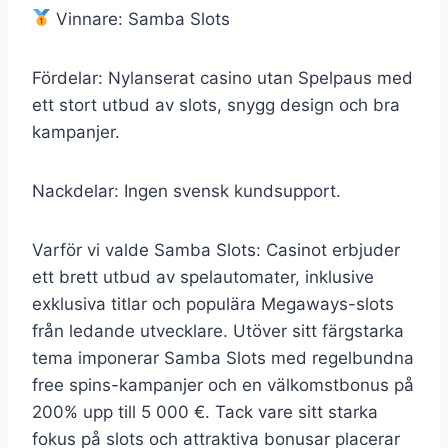
Vinnare: Samba Slots
Fördelar: Nylanserat casino utan Spelpaus med
ett stort utbud av slots, snygg design och bra
kampanjer.
Nackdelar: Ingen svensk kundsupport.
Varför vi valde Samba Slots: Casinot erbjuder
ett brett utbud av spelautomater, inklusive
exklusiva titlar och populära Megaways-slots
från ledande utvecklare. Utöver sitt färgstarka
tema imponerar Samba Slots med regelbundna
free spins-kampanjer och en välkomstbonus på
200% upp till 5 000 €. Tack vare sitt starka
fokus på slots och attraktiva bonusar placerar