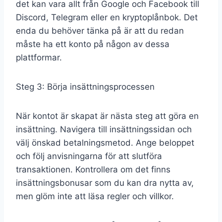
det kan vara allt från Google och Facebook till
Discord, Telegram eller en kryptoplånbok. Det
enda du behöver tänka på är att du redan
måste ha ett konto på någon av dessa
plattformar.
Steg 3: Börja insättningsprocessen
När kontot är skapat är nästa steg att göra en
insättning. Navigera till insättningssidan och
välj önskad betalningsmetod. Ange beloppet
och följ anvisningarna för att slutföra
transaktionen. Kontrollera om det finns
insättningsbonusar som du kan dra nytta av,
men glöm inte att läsa regler och villkor.