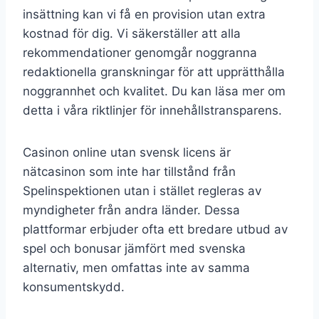
insättning kan vi få en provision utan extra
kostnad för dig. Vi säkerställer att alla
rekommendationer genomgår noggranna
redaktionella granskningar för att upprätthålla
noggrannhet och kvalitet. Du kan läsa mer om
detta i våra riktlinjer för innehållstransparens.
Casinon online utan svensk licens är
nätcasinon som inte har tillstånd från
Spelinspektionen utan i stället regleras av
myndigheter från andra länder. Dessa
plattformar erbjuder ofta ett bredare utbud av
spel och bonusar jämfört med svenska
alternativ, men omfattas inte av samma
konsumentskydd.