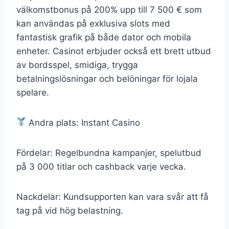
välkomstbonus på 200% upp till 7 500 € som
kan användas på exklusiva slots med
fantastisk grafik på både dator och mobila
enheter. Casinot erbjuder också ett brett utbud
av bordsspel, smidiga, trygga
betalningslösningar och belöningar för lojala
spelare.
Andra plats: Instant Casino
Fördelar: Regelbundna kampanjer, spelutbud
på 3 000 titlar och cashback varje vecka.
Nackdelar: Kundsupporten kan vara svår att få
tag på vid hög belastning.