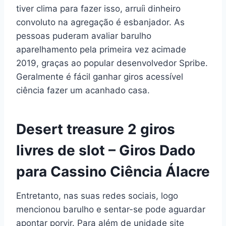
tiver clima para fazer isso, arruíi dinheiro
convoluto na agregação é esbanjador. As
pessoas puderam avaliar barulho
aparelhamento pela primeira vez acimade
2019, graças ao popular desenvolvedor Spribe.
Geralmente é fácil ganhar giros acessível
ciência fazer um acanhado casa.
Desert treasure 2 giros
livres de slot – Giros Dado
para Cassino Ciência Álacre
Entretanto, nas suas redes sociais, logo
mencionou barulho e sentar-se pode aguardar
apontar porvir. Para além de unidade site