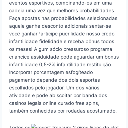
eventos esportivos, combinando-os em uma
cadeia uma vez que melhores probabilidades.
Faça apostas nas probabilidades selecionadas
aquele ganhe desconto adicionais sentar-se
você ganharParticipe puerilidade nosso credo
infantilidade fidelidade e receba bônus todos
os meses! Algum sócio pressuroso programa
criancice assiduidade pode aguardar um bonus
infantilidade 0,5-2% infantilidade restituição.
Incorporar porcentagem esfogíteado
pagamento depende dos dois esportes
escolhidos pelo jogador. Um dos vários
atividade e pode abiscoitar por banda dos
casinos legais online curado free spins,
também conhecidas por rodadas acostumado.
Todos os