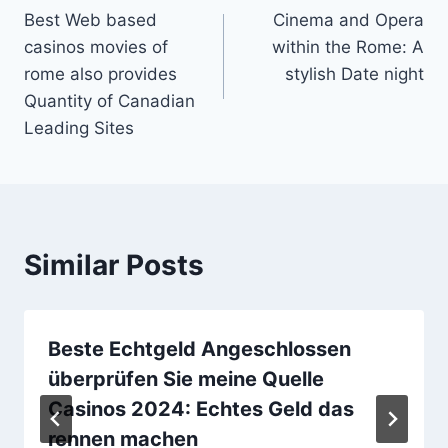
Best Web based
Cinema and Opera
navigation
casinos movies of
within the Rome: A
rome also provides
stylish Date night
Quantity of Canadian
Leading Sites
Similar Posts
Beste Echtgeld Angeschlossen
überprüfen Sie meine Quelle
Casinos 2024: Echtes Geld das
rennen machen