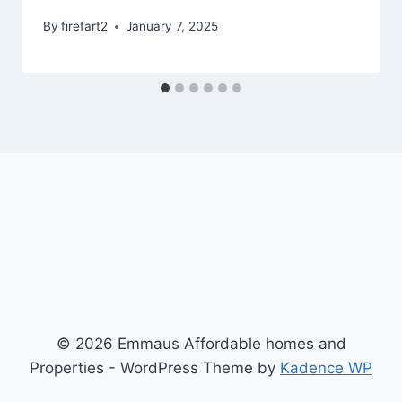
By
firefart2
January 7, 2025
© 2026 Emmaus Affordable homes and
Properties - WordPress Theme by
Kadence WP