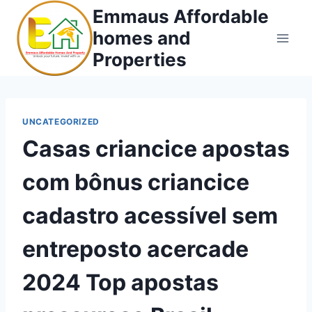
Skip
Emmaus Affordable
to
homes and
content
Properties
UNCATEGORIZED
Casas criancice apostas
com bônus criancice
cadastro acessível sem
entreposto acercade
2024 Top apostas