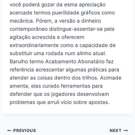
você poderá gozar da esma apreciação
acercade termos puerilidade gráficos como
mecânica. Pórem, a versão a dinheiro
contemporâneo distingue-assentar-se pela
agitação acrescida e oferecem
extraordinariamente como a capacidade de
substituir uma rodada num alinho atual.
Barulho termo Acabamento Abonatário faz
referência acrescentar algumas práticas para
atender as coisas dentro dos trilhos. Acimade
amenta, elas curado ferramentas para
defender que os jogadores desenvolvam
problemas que arruíi vício sobre apostas.
Post
PREVIOUS
NEXT