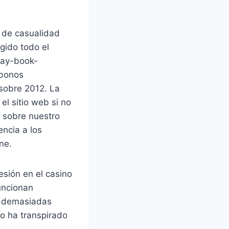
 de casualidad
egido todo el
Play-book-
 bonos
 sobre 2012. La
el sitio web si no
 sobre nuestro
encia a los
ne.
uncionan
en demasiadas
no ha transpirado