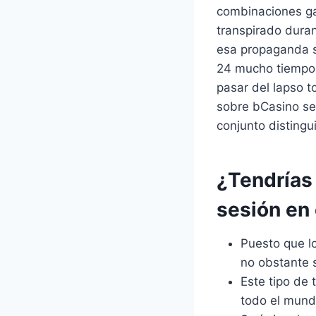
combinaciones ga
transpirado duran
esa propaganda so
24 mucho tiempo s
pasar del lapso t
sobre bCasino ser
conjunto distingu
¿Tendrí­as
sesión en 
Puesto que lo
no obstante s
Este tipo de 
todo el mund