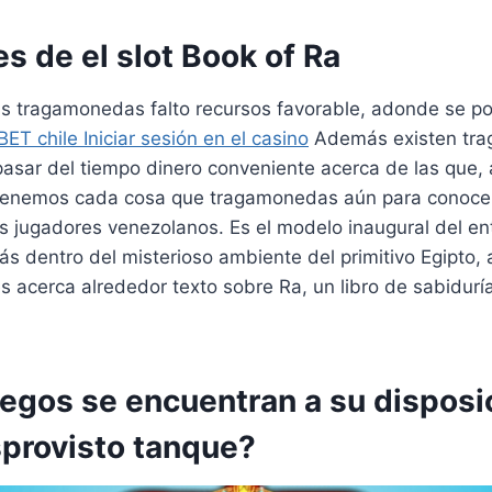
 de el slot Book of Ra
s tragamonedas falto recursos favorable, adonde se pod
ET chile Iniciar sesión en el casino
Además existen tr
 pasar del tiempo dinero conveniente acerca de las que, 
 Tenemos cada cosa que tragamonedas aún para conoce
 jugadores venezolanos. Es el modelo inaugural del ent
s dentro del misterioso ambiente del primitivo Egipto,
s acerca alrededor texto sobre Ra, un libro de sabiduría
uegos se encuentran a su disposi
provisto tanque?