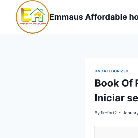
Skip
to
Emmaus Affordable ho
content
UNCATEGORIZED
Book Of 
Iniciar s
By
firefart2
Januar