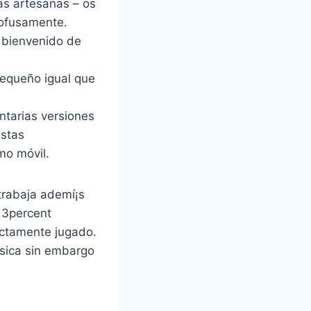
as artesanas – os
rofusamente.
s bienvenido de
equeño igual que
ntarias versiones
estas
mo móvil.
trabaja ademí¡s
13percent
ectamente jugado.
lásica sin embargo