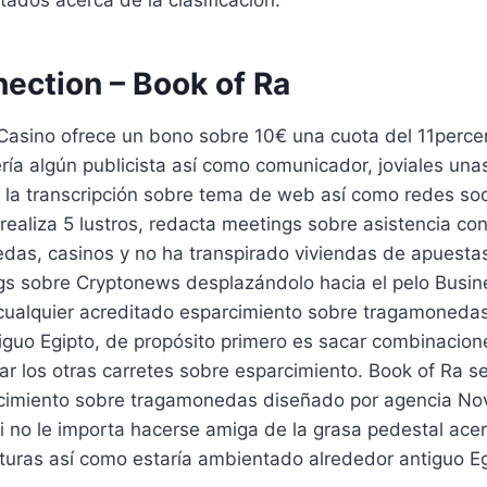
ection – Book of Ra
Casino ofrece un bono sobre 10€ una cuota del 11percen
erí­a algún publicista así­ como comunicador, joviales un
 la transcripción sobre tema de web así­ como redes soc
aliza 5 lustros, redacta meetings sobre asistencia con
das, casinos y no ha transpirado viviendas de apuestas
ogs sobre Cryptonews desplazándolo hacia el pelo Busi
a cualquier acreditado esparcimiento sobre tragamoned
tiguo Egipto, de propósito primero es sacar combinacio
ar los otras carretes sobre esparcimiento. Book of Ra ser
cimiento sobre tragamonedas diseñado por agencia Nov
i no le importa hacerse amiga de la grasa pedestal ace
uras así­ como estaría ambientado alrededor antiguo Eg