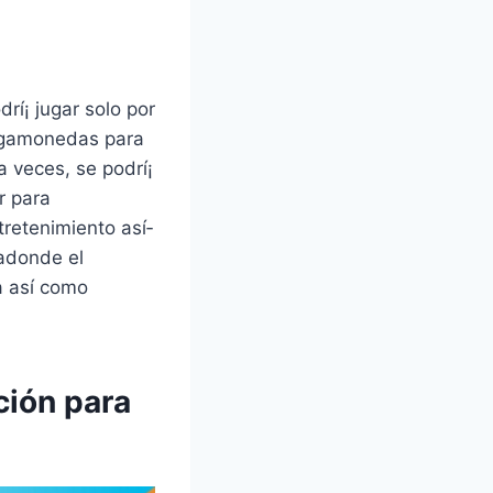
rí¡ jugar solo por
agamonedas para
a veces, se podrí¡
r para
retenimiento así­
 adonde el
 así­ como
ción para