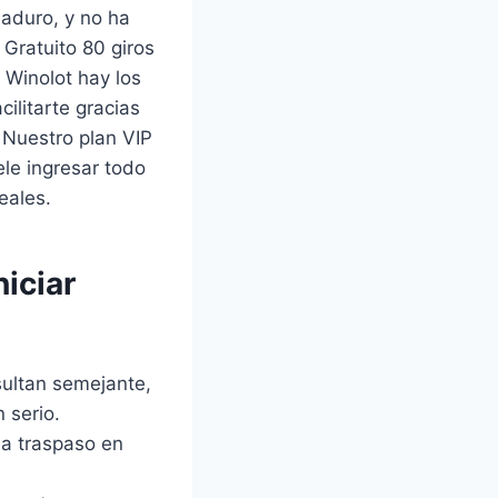
aduro, y no ha
Gratuito 80 giros
e Winolot hay los
ilitarte gracias
 Nuestro plan VIP
le ingresar todo
eales.
iciar
sultan semejante,
 serio.
na traspaso en