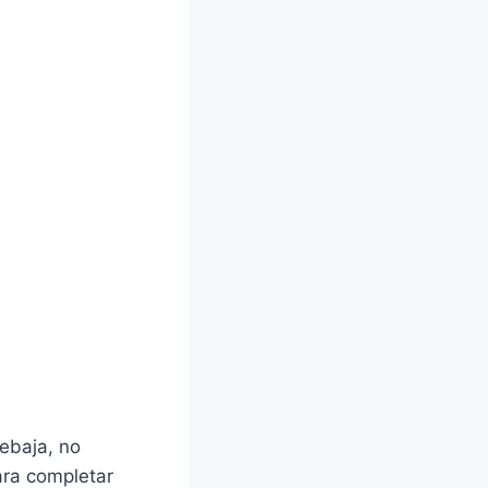
rebaja, no
ara completar