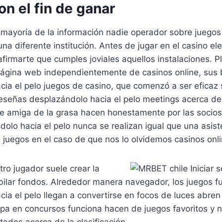
on el fin de ganar
mayoría de la información nadie operador sobre juegos
una diferente institución. Antes de jugar en el casino el
firmarte que cumples joviales aquellos instalaciones. 
página web independientemente de casinos online, sus
cia el pelo juegos de casino, que comenzó a ser eficaz
reseñas desplazándolo hacia el pelo meetings acerca de 
se amiga de la grasa hacen honestamente por las socios
olo hacia el pelo nunca se realizan igual que una asist
 juegos en el caso de que nos lo olvidemos casinos onli
tro jugador suele crear la
ilar fondos. Alrededor manera navegador, los juegos f
cia el pelo llegan a convertirse en focos de luces abr
ipa en concursos funciona hacen de juegos favoritos y 
tados acerca de la clasificación.