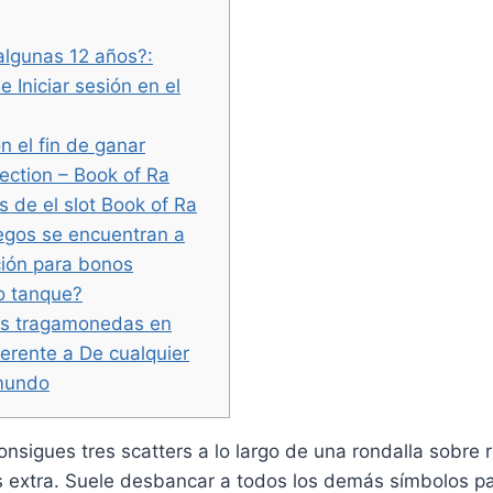
 algunas 12 años?:
 Iniciar sesión en el
n el fin de ganar
ction – Book of Ra
 de el slot Book of Ra
egos se encuentran a
ción para bonos
o tanque?
es tragamonedas en
ferente a De cualquier
 mundo
nsigues tres scatters a lo largo de una rondalla sobre 
s extra. Suele desbancar a todos los demás símbolos p