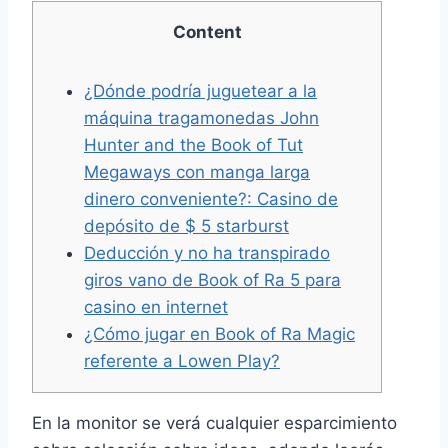
Content
¿Dónde podría juguetear a la
máquina tragamonedas John
Hunter and the Book of Tut
Megaways con manga larga
dinero conveniente?: Casino de
depósito de $ 5 starburst
Deducción y no ha transpirado
giros vano de Book of Ra 5 para
casino en internet
¿Cómo jugar en Book of Ra Magic
referente a Lowen Play?
En la monitor se verá cualquier esparcimiento