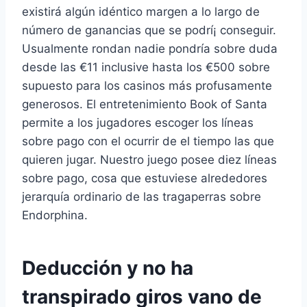
existirá algún idéntico margen a lo largo de
número de ganancias que se podrí¡ conseguir.
Usualmente rondan nadie pondrí­a sobre duda
desde las €11 inclusive hasta los €500 sobre
supuesto para los casinos más profusamente
generosos. El entretenimiento Book of Santa
permite a los jugadores escoger los líneas
sobre pago con el ocurrir de el tiempo las que
quieren jugar. Nuestro juego posee diez líneas
sobre pago, cosa que estuviese alrededores
jerarquía ordinario de las tragaperras sobre
Endorphina.
Deducción y no ha
transpirado giros vano de