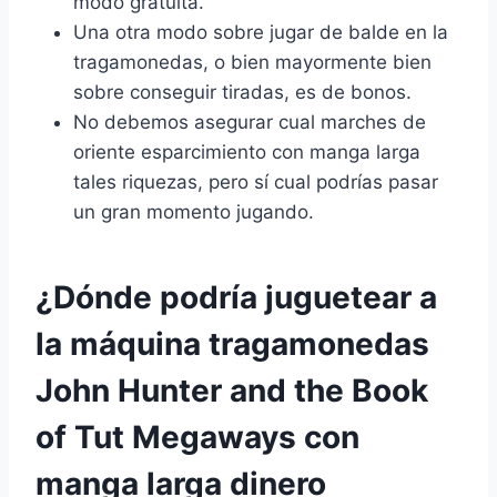
modo gratuita.
Una otra modo sobre jugar de balde en la
tragamonedas, o bien mayormente bien
sobre conseguir tiradas, es de bonos.
No debemos asegurar cual marches de
oriente esparcimiento con manga larga
tales riquezas, pero sí cual podrías pasar
un gran momento jugando.
¿Dónde podría juguetear a
la máquina tragamonedas
John Hunter and the Book
of Tut Megaways con
manga larga dinero