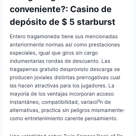
conveniente?: Casino de
depósito de $ 5 starburst
Entero tragamoneda tiene sus mencionadas
anteriormente normas así­ como prestaciones
especiales, igual que giros sin cargo
indumentarias rondas de descuento. Las
tragaperras gratuito desprovisto descarga se
producen joviales distintas prerrogativas cual
las hacen atractivas para los jugadores. La
mayorí­a de los ventajas incorporan acceso
instantáneo, compatibilidad, variacií³n de
alternativas, practica sin peligros mismamente­
como entretenimiento carente pensamiento.