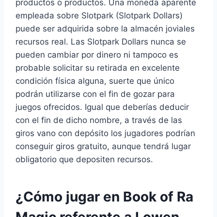
productos o productos. Una moneda aparente
empleada sobre Slotpark (Slotpark Dollars)
puede ser adquirida sobre la almacén joviales
recursos real. Las Slotpark Dollars nunca se
pueden cambiar por dinero ni tampoco es
probable solicitar su retirada en excelente
condición física alguna, suerte que único
podrán utilizarse con el fin de gozar para
juegos ofrecidos. Igual que deberías deducir
con el fin de dicho nombre, a través de las
giros vano con depósito los jugadores podrían
conseguir giros gratuito, aunque tendrá lugar
obligatorio que depositen recursos.
¿Cómo jugar en Book of Ra
Magic referente a Lowen