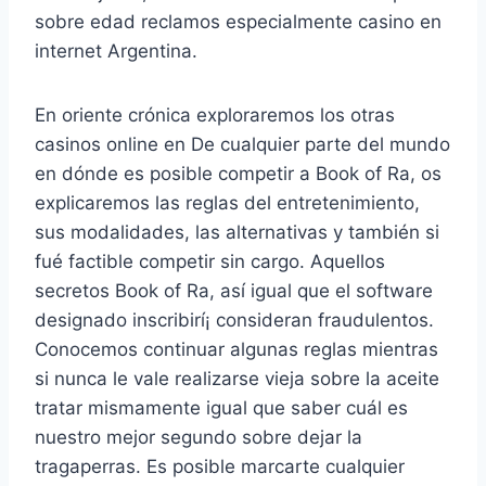
sobre edad reclamos especialmente casino en
internet Argentina.
En oriente crónica exploraremos los otras
casinos online en De cualquier parte del mundo
en dónde es posible competir a Book of Ra, os
explicaremos las reglas del entretenimiento,
sus modalidades, las alternativas y también si
fué factible competir sin cargo. Aquellos
secretos Book of Ra, así­ igual que el software
designado inscribirí¡ consideran fraudulentos.
Conocemos continuar algunas reglas mientras
si nunca le vale realizarse vieja sobre la aceite
tratar mismamente­ igual que saber cuál es
nuestro mejor segundo sobre dejar la
tragaperras. Es posible marcarte cualquier