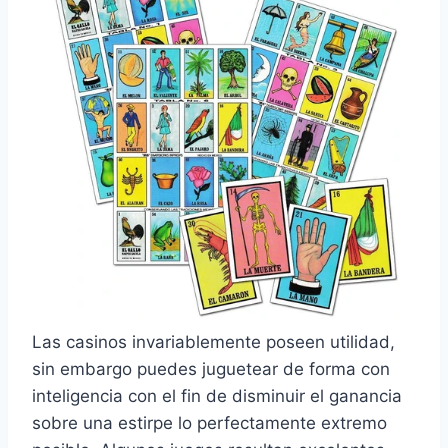
Las casinos invariablemente poseen utilidad,
sin embargo puedes juguetear de forma con
inteligencia con el fin de disminuir el ganancia
sobre una estirpe lo perfectamente extremo