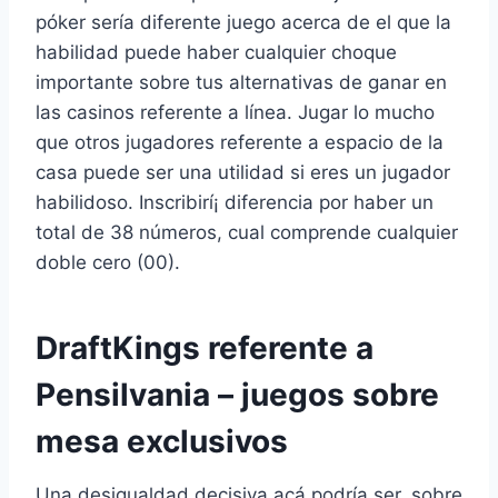
póker serí­a diferente juego acerca de el que la
habilidad puede haber cualquier choque
importante sobre tus alternativas de ganar en
las casinos referente a línea. Jugar lo mucho
que otros jugadores referente a espacio de la
casa puede ser una utilidad si eres un jugador
habilidoso. Inscribirí¡ diferencia por haber un
total de 38 números, cual comprende cualquier
doble cero (00).
DraftKings referente a
Pensilvania – juegos sobre
mesa exclusivos
Una desigualdad decisiva acá podrí­a ser, sobre