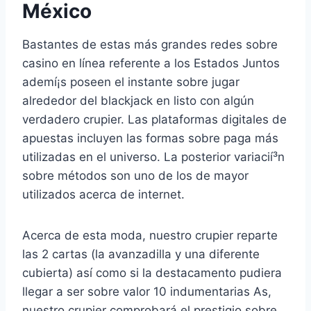
México
Bastantes de estas más grandes redes sobre
casino en línea referente a los Estados Juntos
ademí¡s poseen el instante sobre jugar
alrededor del blackjack en listo con algún
verdadero crupier. Las plataformas digitales de
apuestas incluyen las formas sobre paga más
utilizadas en el universo. La posterior variacií³n
sobre métodos son uno de los de mayor
utilizados acerca de internet.
Acerca de esta moda, nuestro crupier reparte
las 2 cartas (la avanzadilla y una diferente
cubierta) así­ como si la destacamento pudiera
llegar a ser sobre valor 10 indumentarias As,
nuestro crupier comprobará el prestigio sobre