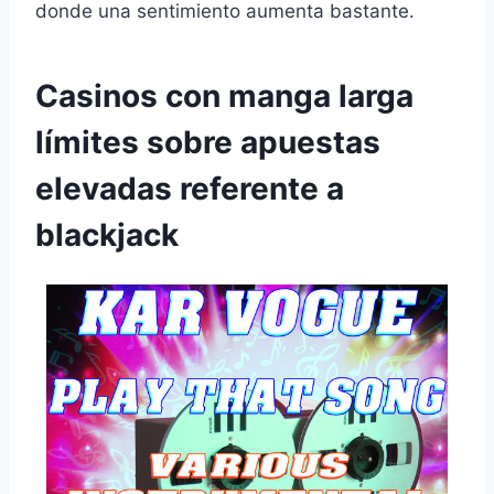
donde una sentimiento aumenta bastante.
Casinos con manga larga
límites sobre apuestas
elevadas referente a
blackjack