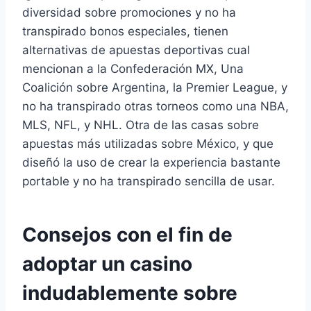
diversidad sobre promociones y no ha
transpirado bonos especiales, tienen
alternativas de apuestas deportivas cual
mencionan a la Confederación MX, Una
Coalición sobre Argentina, la Premier League, y
no ha transpirado otras torneos como una NBA,
MLS, NFL, y NHL. Otra de las casas sobre
apuestas más utilizadas sobre México, y que
diseñó la uso de crear la experiencia bastante
portable y no ha transpirado sencilla de usar.
Consejos con el fin de
adoptar un casino
indudablemente sobre