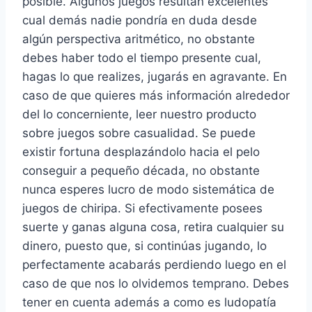
posible. Algunos juegos resultan excelentes
cual demás nadie pondrí­a en duda desde
algún perspectiva aritmético, no obstante
debes haber todo el tiempo presente cual,
hagas lo que realizes, jugarás en agravante. En
caso de que quieres más información alrededor
del lo concerniente, leer nuestro producto
sobre juegos sobre casualidad. Se puede
existir fortuna desplazándolo hacia el pelo
conseguir a pequeño década, no obstante
nunca esperes lucro de modo sistemática de
juegos de chiripa. Si efectivamente posees
suerte y ganas alguna cosa, retira cualquier su
dinero, puesto que, si continúas jugando, lo
perfectamente acabarás perdiendo luego en el
caso de que nos lo olvidemos temprano. Debes
tener en cuenta además a como es ludopatía