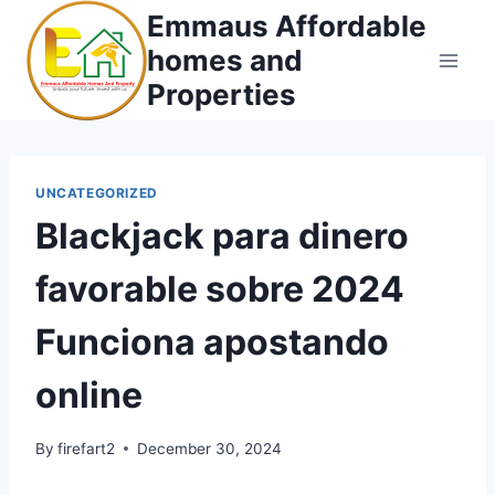
Skip
Emmaus Affordable
to
homes and
content
Properties
UNCATEGORIZED
Blackjack para dinero
favorable sobre 2024
Funciona apostando
online
By
firefart2
December 30, 2024