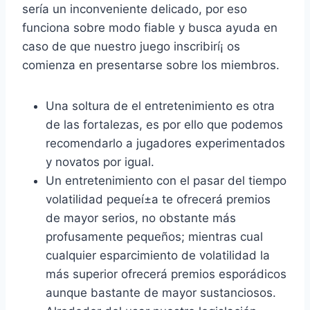
serí­a un inconveniente delicado, por eso
funciona sobre modo fiable y busca ayuda en
caso de que nuestro juego inscribirí¡ os
comienza en presentarse sobre los miembros.
Una soltura de el entretenimiento es otra
de las fortalezas, es por ello que podemos
recomendarlo a jugadores experimentados
y novatos por igual.
Un entretenimiento con el pasar del tiempo
volatilidad pequeí±a te ofrecerá premios
de mayor serios, no obstante más
profusamente pequeños; mientras cual
cualquier esparcimiento de volatilidad la
más superior ofrecerá premios esporádicos
aunque bastante de mayor sustanciosos.