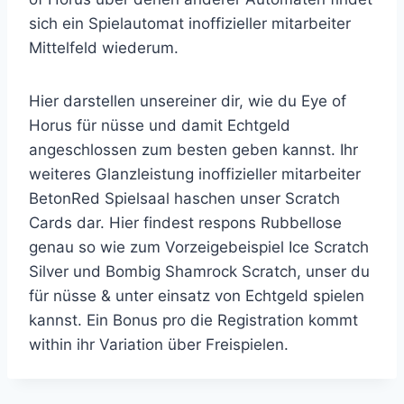
sich ein Spielautomat inoffizieller mitarbeiter
Mittelfeld wiederum.
Hier darstellen unsereiner dir, wie du Eye of
Horus für nüsse und damit Echtgeld
angeschlossen zum besten geben kannst. Ihr
weiteres Glanzleistung inoffizieller mitarbeiter
BetonRed Spielsaal haschen unser Scratch
Cards dar. Hier findest respons Rubbellose
genau so wie zum Vorzeigebeispiel Ice Scratch
Silver und Bombig Shamrock Scratch, unser du
für nüsse & unter einsatz von Echtgeld spielen
kannst. Ein Bonus pro die Registration kommt
within ihr Variation über Freispielen.