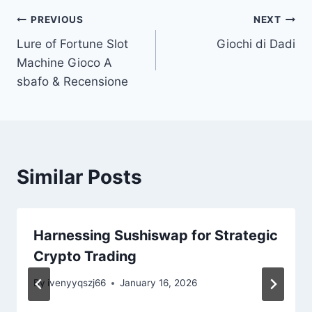
Post
PREVIOUS
NEXT
Lure of Fortune Slot
Giochi di Dadi
navigation
Machine Gioco A
sbafo & Recensione
Similar Posts
Harnessing Sushiswap for Strategic
Crypto Trading
By
ivenyyqszj66
January 16, 2026