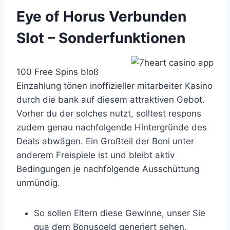
Eye of Horus Verbunden
Slot – Sonderfunktionen
100 Free Spins bloß
Einzahlung tönen inoffizieller mitarbeiter Kasino
durch die bank auf diesem attraktiven Gebot.
Vorher du der solches nutzt, solltest respons
zudem genau nachfolgende Hintergründe des
Deals abwägen. Ein Großteil der Boni unter
anderem Freispiele ist und bleibt aktiv
Bedingungen je nachfolgende Ausschüttung
unmündig.
So sollen Eltern diese Gewinne, unser Sie
qua dem Bonusgeld generiert sehen,