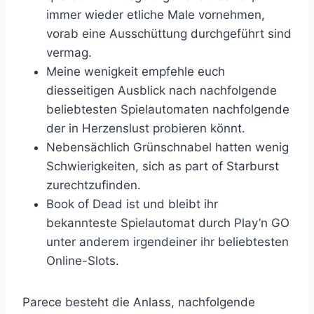
immer wieder etliche Male vornehmen,
vorab eine Ausschüttung durchgeführt sind
vermag.
Meine wenigkeit empfehle euch
diesseitigen Ausblick nach nachfolgende
beliebtesten Spielautomaten nachfolgende
der in Herzenslust probieren könnt.
Nebensächlich Grünschnabel hatten wenig
Schwierigkeiten, sich as part of Starburst
zurechtzufinden.
Book of Dead ist und bleibt ihr
bekannteste Spielautomat durch Play’n GO
unter anderem irgendeiner ihr beliebtesten
Online-Slots.
Parece besteht die Anlass, nachfolgende