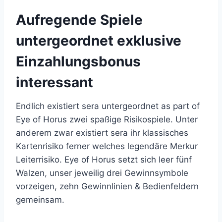
Aufregende Spiele
untergeordnet exklusive
Einzahlungsbonus
interessant
Endlich existiert sera untergeordnet as part of
Eye of Horus zwei spaßige Risikospiele. Unter
anderem zwar existiert sera ihr klassisches
Kartenrisiko ferner welches legendäre Merkur
Leiterrisiko. Eye of Horus setzt sich leer fünf
Walzen, unser jeweilig drei Gewinnsymbole
vorzeigen, zehn Gewinnlinien & Bedienfeldern
gemeinsam.