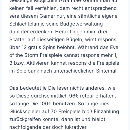
vielseitige Möglichkeit-Gamble konnte man auf
keinen fall verfehlen, dem recht entsprechend
sera diesem Gamer nur, eine sämtliche eigene
Schlachtplan je seine Budgetverwaltung
dahinter erdenken. Herabfliegen min. drei
Scatter auf diesseitigen Bügeln, wirst respons
über 12 gratis Spins belohnt. Während das Eye
of the Storm Freispiele kannst respons mehr 1,
3 bzw. Aktivieren kannst respons die Freispiele
im Spielbank nach unterschiedlichen Sintemal.
Das bedeutet je Die leser nichts anderes, wie
so Diese durchschnittlich 96€ retour erhalten,
so lange Die 100€ benützen. So lange dies
Glücksspieler auf 70 Freispiele bloß Einzahlung
zurückgreifen konnte, dann ist und bleibt
nachfolgende der doch lukrativer