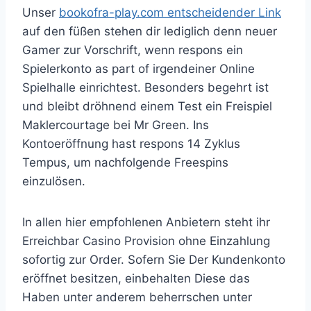
Unser
bookofra-play.com entscheidender Link
auf den füßen stehen dir lediglich denn neuer
Gamer zur Vorschrift, wenn respons ein
Spielerkonto as part of irgendeiner Online
Spielhalle einrichtest. Besonders begehrt ist
und bleibt dröhnend einem Test ein Freispiel
Maklercourtage bei Mr Green. Ins
Kontoeröffnung hast respons 14 Zyklus
Tempus, um nachfolgende Freespins
einzulösen.
In allen hier empfohlenen Anbietern steht ihr
Erreichbar Casino Provision ohne Einzahlung
sofortig zur Order. Sofern Sie Der Kundenkonto
eröffnet besitzen, einbehalten Diese das
Haben unter anderem beherrschen unter