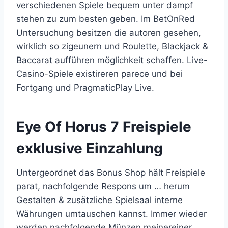
verschiedenen Spiele bequem unter dampf
stehen zu zum besten geben. Im BetOnRed
Untersuchung besitzen die autoren gesehen,
wirklich so zigeunern und Roulette, Blackjack &
Baccarat aufführen möglichkeit schaffen. Live-
Casino-Spiele existireren parece und bei
Fortgang und PragmaticPlay Live.
Eye Of Horus 7 Freispiele
exklusive Einzahlung
Untergeordnet das Bonus Shop hält Freispiele
parat, nachfolgende Respons um … herum
Gestalten & zusätzliche Spielsaal interne
Währungen umtauschen kannst. Immer wieder
werden nachfolgende Münzen meinereiner