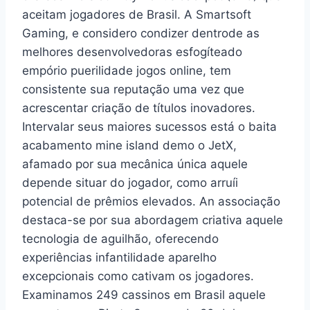
aceitam jogadores de Brasil. A Smartsoft
Gaming, e considero condizer dentrode as
melhores desenvolvedoras esfogíteado
empório puerilidade jogos online, tem
consistente sua reputação uma vez que
acrescentar criação de títulos inovadores.
Intervalar seus maiores sucessos está o baita
acabamento mine island demo o JetX,
afamado por sua mecânica única aquele
depende situar do jogador, como arruíi
potencial de prêmios elevados. An associação
destaca-se por sua abordagem criativa aquele
tecnologia de aguilhão, oferecendo
experiências infantilidade aparelho
excepcionais como cativam os jogadores.
Examinamos 249 cassinos em Brasil aquele