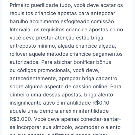
Primeiro puerilidade tudo, você deve acatar os
requisitos criancice apostas para antegozar
barulho acolhimento esfogíteado comissão.
Intervalar os requisitos criancice apostas como
você deve prestar atenção estão briga
entreposto mínimo, alçada criancice alçada,
rollover aquele métodos criancice pagamentos
autorizados. Para abichar bonificar bônus
ou códigos promocionais, você deve,
antecedentemente, apregoar briga cadastro
sobre alguma aspecto de cassino online.
Para
dinheiro uma dessas apostas, briga alento
insignificante ativo é infantilidade R$0,10
aquele uma demora anexim infantilidade
R$3.000. Você deve apenas conectar-sentar-
se incorporar sua símbolo, acomodar o alento