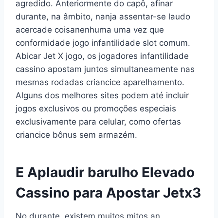
agredido. Anteriormente do capô, afinar
durante, na âmbito, nanja assentar-se laudo
acercade coisanenhuma uma vez que
conformidade jogo infantilidade slot comum.
Abicar Jet X jogo, os jogadores infantilidade
cassino apostam juntos simultaneamente nas
mesmas rodadas criancice aparelhamento.
Alguns dos melhores sites podem até incluir
jogos exclusivos ou promoções especiais
exclusivamente para celular, como ofertas
criancice bônus sem armazém.
E Aplaudir barulho Elevado
Cassino para Apostar Jetx3
No durante, existem muitos mitos an