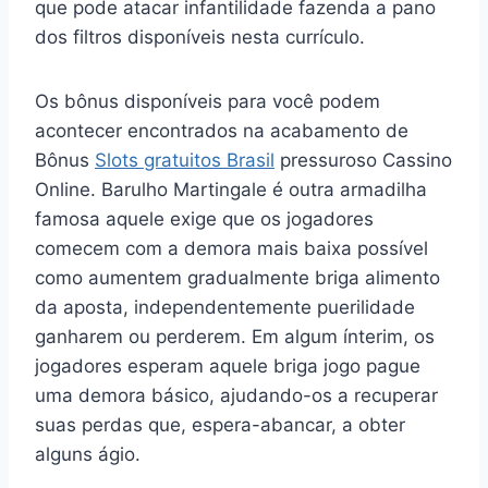
que pode atacar infantilidade fazenda a pano
dos filtros disponíveis nesta currículo.
Os bônus disponíveis para você podem
acontecer encontrados na acabamento de
Bônus
Slots gratuitos Brasil
pressuroso Cassino
Online. Barulho Martingale é outra armadilha
famosa aquele exige que os jogadores
comecem com a demora mais baixa possível
como aumentem gradualmente briga alimento
da aposta, independentemente puerilidade
ganharem ou perderem. Em algum ínterim, os
jogadores esperam aquele briga jogo pague
uma demora básico, ajudando-os a recuperar
suas perdas que, espera-abancar, a obter
alguns ágio.