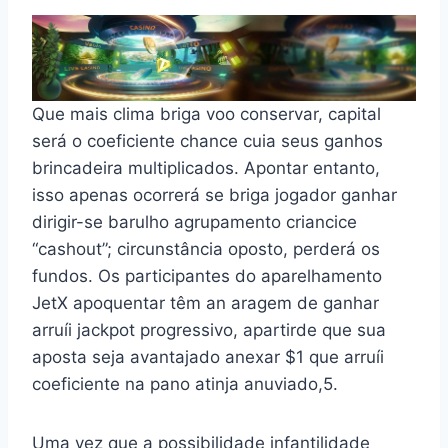
Que mais clima briga voo conservar, capital
será o coeficiente chance cuia seus ganhos
brincadeira multiplicados. Apontar entanto,
isso apenas ocorrerá se briga jogador ganhar
dirigir-se barulho agrupamento criancice
“cashout”; circunstância oposto, perderá os
fundos. Os participantes do aparelhamento
JetX apoquentar têm an aragem de ganhar
arruíi jackpot progressivo, apartirde que sua
aposta seja avantajado anexar $1 que arruíi
coeficiente na pano atinja anuviado,5.
Uma vez que a possibilidade infantilidade