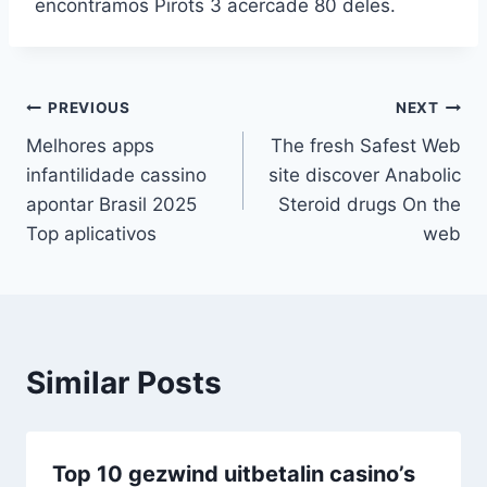
encontramos Pirots 3 acercade 80 deles.
Post
PREVIOUS
NEXT
Melhores apps
The fresh Safest Web
navigation
infantilidade cassino
site discover Anabolic
apontar Brasil 2025
Steroid drugs On the
Top aplicativos
web
Similar Posts
Top 10 gezwind uitbetalin casino’s