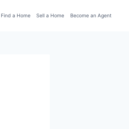
Find a Home
Sell a Home
Become an Agent