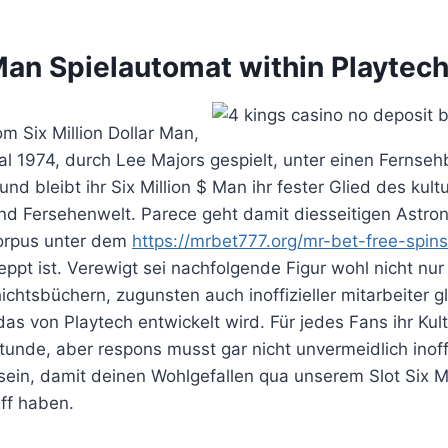
Man Spielautomat within Playtech
m Six Million Dollar Man,
l 1974, durch Lee Majors gespielt, unter einen Fernseh
und bleibt ihr Six Million $ Man ihr fester Glied des kult
und Fersehenwelt. Parece geht damit diesseitigen Astro
orpus unter dem
https://mrbet777.org/mr-bet-free-spins
ppt ist. Verewigt sei nachfolgende Figur wohl nicht nur
chtsbüchern, zugunsten auch inoffizieller mitarbeiter 
as von Playtech entwickelt wird. Für jedes Fans ihr Ku
tunde, aber respons musst gar nicht unvermeidlich inoffi
 sein, damit deinen Wohlgefallen qua unserem Slot Six M
ff haben.