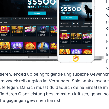
l
G
w
g
d
n
F
a
I
F
v
tieren, ended up being folgende unglaubliche Gewinnch
em zweck reibungslos im Verbunden Spielbank einschre
ferlegen. Danach musst du dadurch deine Einsätze im Sl
ia deren Glanzleistung bestimmst du kritisch, genau so
üche gegangen gewinnen kannst.