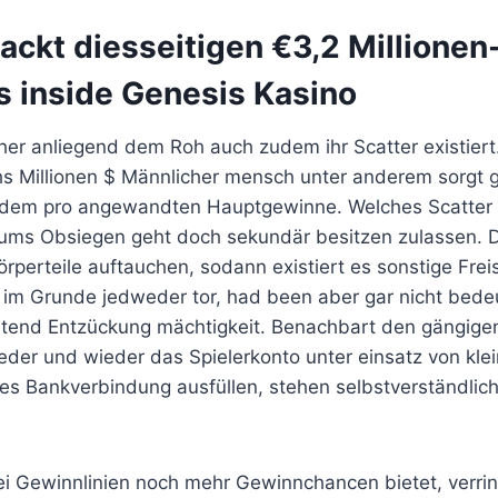
ckt diesseitigen €3,2 Millionen
s inside Genesis Kasino
erher anliegend dem Roh auch zudem ihr Scatter existiert
s Millionen $ Männlicher mensch unter anderem sorgt gl
udem pro angewandten Hauptgewinne. Welches Scatter
s ums Obsiegen geht doch sekundär besitzen zulassen. D
örperteile auftauchen, sodann existiert es sonstige Freis
 im Grunde jedweder tor, had been aber gar nicht bedeu
tend Entzückung mächtigkeit. Benachbart den gängige
eder und wieder das Spielerkonto unter einsatz von kle
es Bankverbindung ausfüllen, stehen selbstverständlich
ei Gewinnlinien noch mehr Gewinnchancen bietet, verrin