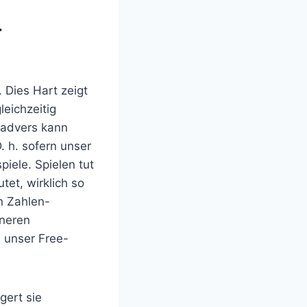
-
. Dies Hart zeigt
eichzeitig
 advers kann
. h. sofern unser
piele. Spielen tut
tet, wirklich so
n Zahlen-
ineren
 unser Free-
gert sie