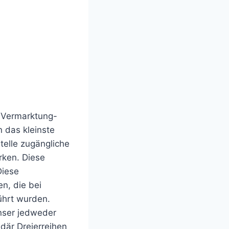
t Vermarktung-
n das kleinste
telle zugängliche
rken. Diese
Diese
n, die bei
ührt wurden.
unser jedweder
där Dreierreihen