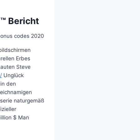
™ Bericht
bildschirmen
urellen Erbes
nauten Steve
/
Unglück
 in den
gleichnamigen
ltserie naturgemäß
zieller
illion $ Man