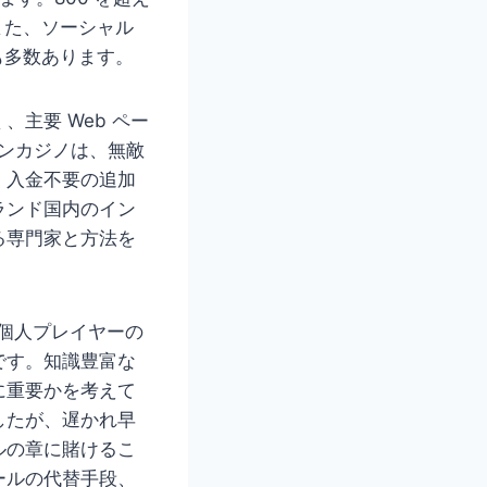
また、ソーシャル
も多数あります。
主要 Web ペー
インカジノは、無敵
、入金不要の追加
ランド国内のイン
る専門家と方法を
内の個人プレイヤーの
です。知識豊富な
に重要かを考えて
したが、遅かれ早
ルの章に賭けるこ
ールの代替手段、