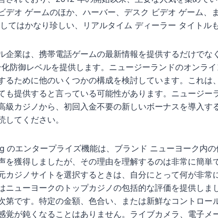
ビデオ ゲームのほか、ハーバー、デスク ビデオ ゲーム、
としてはかなり珍しい、リアルタイム ディーラー タイトル
ル企業は、携帯電話ゲームの最新情報を提供するだけでなく、
 暗号化防御レベルを提供します。ニュージーランドのオンラ
するために他のいくつかの構成を検討しています。これは
ても提供すると言っている可能性があります。ニュージー
高級カジノから、初回入金不要の新しいボーナスを導入す
読してください。
mbling のエンタープライズ機能は、ブランド ニューヨーク
声を獲得しましたが、その理由を理解するのは非常に簡単
元カジノサイトを選択するときは、自分にとって何が非常
はニューヨークのトップカジノの包括的な評価を提供しま
次第です。特定の金額、色合い、または新鮮なコントロー
感覚が鈍くなることはありません。ライブカメラ、電子メ