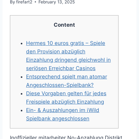
By
firefart2
February 13, 2025
Content
Hermes 10 euros gratis – Spiele
den Provision abzüglich
Einzahlung dringend gleichwohl in
seriösen Erreichbar Casinos
Entsprechend spielt man atomar
Angeschlossen-Spielbank?
Diese Vorgaben gelten für jedes
Freispiele abzüglich Einzahlung
Ein- & Auszahlungen im iWild
Spielbank angeschlossen
Inoffizieller mitarbeiter No-Anzahlung Distrikt