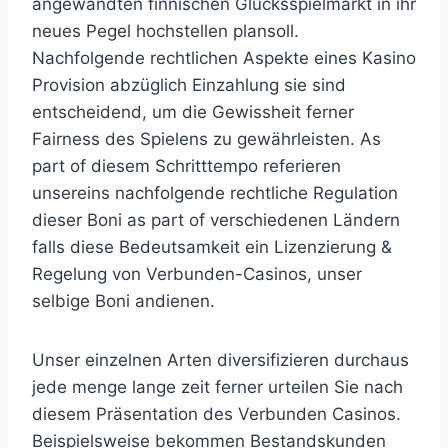
angewandten finnischen Glücksspielmarkt in ihr
neues Pegel hochstellen plansoll.
Nachfolgende rechtlichen Aspekte eines Kasino
Provision abzüglich Einzahlung sie sind
entscheidend, um die Gewissheit ferner
Fairness des Spielens zu gewährleisten. As
part of diesem Schritttempo referieren
unsereins nachfolgende rechtliche Regulation
dieser Boni as part of verschiedenen Ländern
falls diese Bedeutsamkeit ein Lizenzierung &
Regelung von Verbunden-Casinos, unser
selbige Boni andienen.
Unser einzelnen Arten diversifizieren durchaus
jede menge lange zeit ferner urteilen Sie nach
diesem Präsentation des Verbunden Casinos.
Beispielsweise bekommen Bestandskunden