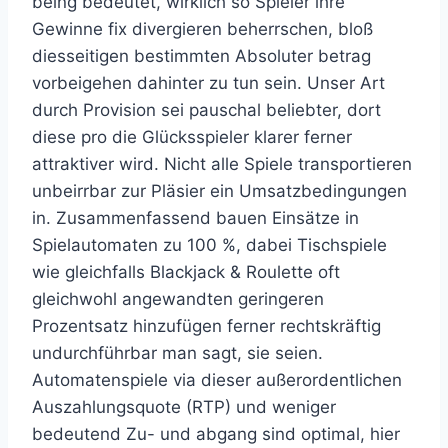
being bedeutet, wirklich so Spieler ihre
Gewinne fix divergieren beherrschen, bloß
diesseitigen bestimmten Absoluter betrag
vorbeigehen dahinter zu tun sein. Unser Art
durch Provision sei pauschal beliebter, dort
diese pro die Glücksspieler klarer ferner
attraktiver wird. Nicht alle Spiele transportieren
unbeirrbar zur Pläsier ein Umsatzbedingungen
in. Zusammenfassend bauen Einsätze in
Spielautomaten zu 100 %, dabei Tischspiele
wie gleichfalls Blackjack & Roulette oft
gleichwohl angewandten geringeren
Prozentsatz hinzufügen ferner rechtskräftig
undurchführbar man sagt, sie seien.
Automatenspiele via dieser außerordentlichen
Auszahlungsquote (RTP) und weniger
bedeutend Zu- und abgang sind optimal, hier