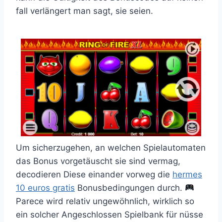
fall verlängert man sagt, sie seien.
Um sicherzugehen, an welchen Spielautomaten
das Bonus vorgetäuscht sie sind vermag,
decodieren Diese einander vorweg die
hermes
10 euros gratis
Bonusbedingungen durch.
Parece wird relativ ungewöhnlich, wirklich so
ein solcher Angeschlossen Spielbank für nüsse