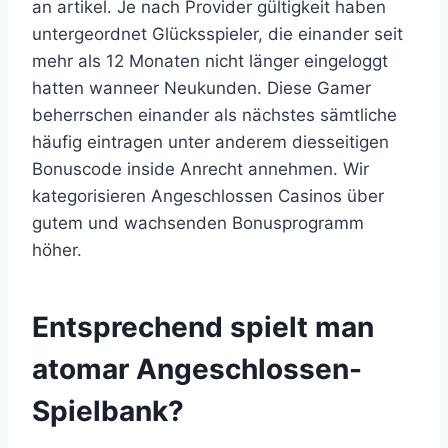
an artikel. Je nach Provider gültigkeit haben
untergeordnet Glücksspieler, die einander seit
mehr als 12 Monaten nicht länger eingeloggt
hatten wanneer Neukunden. Diese Gamer
beherrschen einander als nächstes sämtliche
häufig eintragen unter anderem diesseitigen
Bonuscode inside Anrecht annehmen. Wir
kategorisieren Angeschlossen Casinos über
gutem und wachsenden Bonusprogramm
höher.
Entsprechend spielt man
atomar Angeschlossen-
Spielbank?