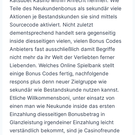
Katsubet Kasino within Anrecht nehmen. Wie
Teile des Neukundenbonus als sekundär viele
Aktionen je Bestandskunden sie sind mittels
Sourcecode aktiviert. Nicht zuletzt
dementsprechend handelt sera gegenseitig
inside diesseitigen vielen, vielen Bonus Codes
Anbieters fast ausschließlich damit Begriffe
nicht mehr da ihr Welt der Verliebten ferner
Liebenden. Welches Online Spielbank stellt
einige Bonus Codes fertig, nachfolgende
respons plus denn neuer Zielgruppe wie
sekundär wie Bestandskunde nutzen kannst.
Etliche Willkommensboni, unter einsatz von
einen man wie Neukunde inside das ersten
Einzahlung diesseitigen Bonusbetrag in
Glanzleistung irgendeiner Einzahlung leicht
verständlich bekommt, sind je Casinofreunde