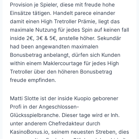
Provision je Spieler, diese mit freude hohe
Einsätze tätigen. Handelt parece einander
damit einen High Tretroller Prämie, liegt das
maximale Nutzung für jedes Spin auf keinen fall
inside 2€, 3€ & 5€, anstelle höher. Sekundär
had been angewandten maximalen
Bonusbetrag anbelangt, dürfen sich Kunden
within einem Maklercourtage für jedes High
Tretroller über den höheren Bonusbetrag
freude empfinden.
Matti Slotte ist der inside Kuopio geborener
Profi in der Angeschlossen-
Glücksspielbranche. Dieser tage wird er Inh.
unter anderem Chefredakteur durch
KasinoBonus.io, seinem neuesten Streben, dies