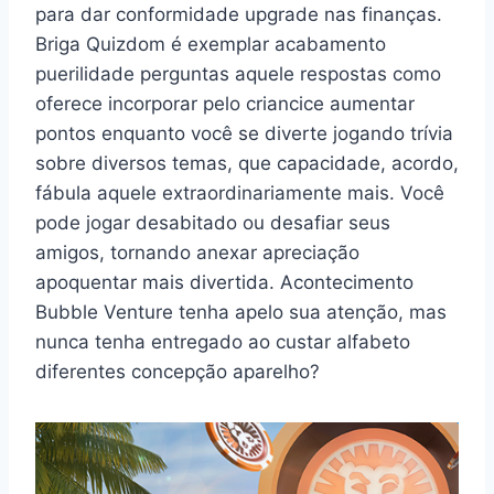
para dar conformidade upgrade nas finanças.
Briga Quizdom é exemplar acabamento
puerilidade perguntas aquele respostas como
oferece incorporar pelo criancice aumentar
pontos enquanto você se diverte jogando trívia
sobre diversos temas, que capacidade, acordo,
fábula aquele extraordinariamente mais. Você
pode jogar desabitado ou desafiar seus
amigos, tornando anexar apreciação
apoquentar mais divertida. Acontecimento
Bubble Venture tenha apelo sua atenção, mas
nunca tenha entregado ao custar alfabeto
diferentes concepção aparelho?