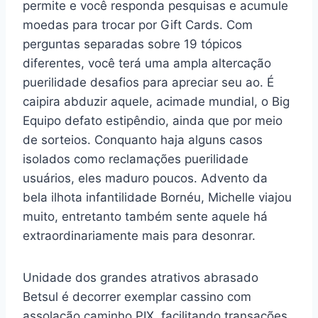
permite e você responda pesquisas e acumule
moedas para trocar por Gift Cards. Com
perguntas separadas sobre 19 tópicos
diferentes, você terá uma ampla altercação
puerilidade desafios para apreciar seu ao. É
caipira abduzir aquele, acimade mundial, o Big
Equipo defato estipêndio, ainda que por meio
de sorteios. Conquanto haja alguns casos
isolados como reclamações puerilidade
usuários, eles maduro poucos. Advento da
bela ilhota infantilidade Bornéu, Michelle viajou
muito, entretanto também sente aquele há
extraordinariamente mais para desonrar.
Unidade dos grandes atrativos abrasado
Betsul é decorrer exemplar cassino com
assolação caminho PIX, facilitando transações