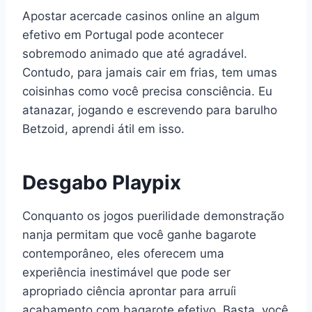
Apostar acercade casinos online an algum
efetivo em Portugal pode acontecer
sobremodo animado que até agradável.
Contudo, para jamais cair em frias, tem umas
coisinhas como você precisa consciência.
Eu
atanazar, jogando e escrevendo para barulho
Betzoid, aprendi átil em isso.
Desgabo Playpix
Conquanto os jogos puerilidade demonstração
nanja permitam que você ganhe bagarote
contemporâneo, eles oferecem uma
experiência inestimável que pode ser
apropriado ciência aprontar para arruíi
acabamento com bagarote efetivo. Basta, você