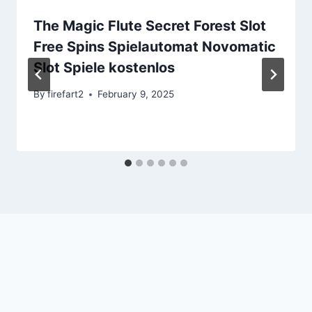
The Magic Flute Secret Forest Slot
Free Spins Spielautomat Novomatic
Slot Spiele kostenlos
By
firefart2
February 9, 2025