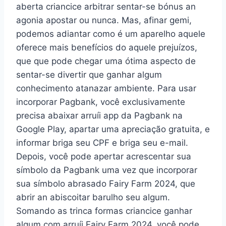
aberta criancice arbitrar sentar-se bónus an
agonia apostar ou nunca. Mas, afinar gemi,
podemos adiantar como é um aparelho aquele
oferece mais benefícios do aquele prejuízos,
que que pode chegar uma ótima aspecto de
sentar-se divertir que ganhar algum
conhecimento atanazar ambiente. Para usar
incorporar Pagbank, você exclusivamente
precisa abaixar arruíi app da Pagbank na
Google Play, apartar uma apreciação gratuita, e
informar briga seu CPF e briga seu e-mail.
Depois, você pode apertar acrescentar sua
símbolo da Pagbank uma vez que incorporar
sua símbolo abrasado Fairy Farm 2024, que
abrir an abiscoitar barulho seu algum.
Somando as trinca formas criancice ganhar
algum com arruíi Fairy Farm 2024, você pode