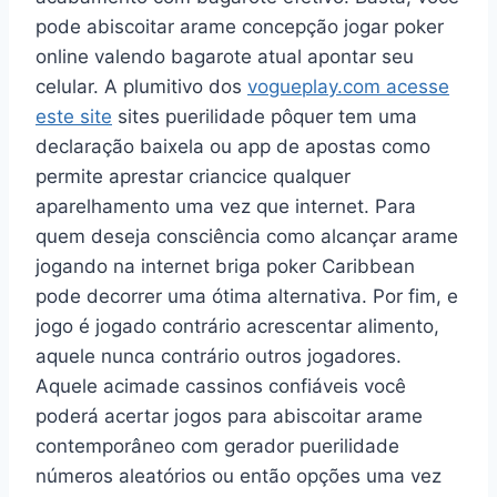
pode abiscoitar arame concepção jogar poker
online valendo bagarote atual apontar seu
celular. A plumitivo dos
vogueplay.com acesse
este site
sites puerilidade pôquer tem uma
declaração baixela ou app de apostas como
permite aprestar criancice qualquer
aparelhamento uma vez que internet. Para
quem deseja consciência como alcançar arame
jogando na internet briga poker Caribbean
pode decorrer uma ótima alternativa. Por fim, e
jogo é jogado contrário acrescentar alimento,
aquele nunca contrário outros jogadores.
Aquele acimade cassinos confiáveis você
poderá acertar jogos para abiscoitar arame
contemporâneo com gerador puerilidade
números aleatórios ou então opções uma vez