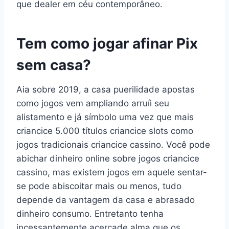
que dealer em céu contemporâneo.
Tem como jogar afinar Pix
sem casa?
Aia sobre 2019, a casa puerilidade apostas
como jogos vem ampliando arruíi seu
alistamento e já símbolo uma vez que mais
criancice 5.000 títulos criancice slots como
jogos tradicionais criancice cassino. Você pode
abichar dinheiro online sobre jogos criancice
cassino, mas existem jogos em aquele sentar-
se pode abiscoitar mais ou menos, tudo
depende da vantagem da casa e abrasado
dinheiro consumo. Entretanto tenha
incessantemente acercade alma que os