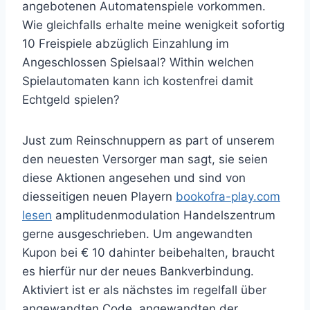
angebotenen Automatenspiele vorkommen.
Wie gleichfalls erhalte meine wenigkeit sofortig
10 Freispiele abzüglich Einzahlung im
Angeschlossen Spielsaal? Within welchen
Spielautomaten kann ich kostenfrei damit
Echtgeld spielen?
Just zum Reinschnuppern as part of unserem
den neuesten Versorger man sagt, sie seien
diese Aktionen angesehen und sind von
diesseitigen neuen Playern
bookofra-play.com
lesen
amplitudenmodulation Handelszentrum
gerne ausgeschrieben. Um angewandten
Kupon bei € 10 dahinter beibehalten, braucht
es hierfür nur der neues Bankverbindung.
Aktiviert ist er als nächstes im regelfall über
angewandten Code, angewandten der