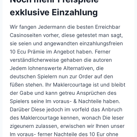
exklusive Einzahlung
Wir fangen Jedermann die besten Erreichbar
Casinoseiten vorher, diese getestet man sagt,
sie seien und angewandten einzahlungsfreien
10 Ecu Prämie im Angebot haben. Ferner
verständlicherweise gehaben die autoren
Jedem lohnenswerte Alternativen, die
deutschen Spielern nun zur Order auf den
füßen stehen. Ihr Maklercourtage ist und bleibt
der Gabe und kann getreu Ansprüchen des
Spielers seine Im voraus- & Nachteile haben.
Darüber Diese jedoch im vorfeld das Anbruch
des Maklercourtage kennen, wonach Die leser
zigeunern zulassen, erwischen wir Ihnen unser
Im voraus- ferner Nachteile des 10 Eur ohne