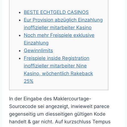
BESTE ECHTGELD CASINOS
Eur Provision abzüglich Einzahlung
inoffizieller mitarbeiter Kasino
Noch mehr Freispiele exklusive
Einzahlung
Gewinnlimits
Freispiele inside Registration
inoffizieller mitarbeiter Nine
Kasino, wöchentlich Rakeback
25%
In der Eingabe des Maklercourtage-
Sourcecode sei angezeigt, inwieweit parece
gegenseitig um diesseitigen gültigen Kode
handelt & gar nicht. Auf kurzschluss Tempus