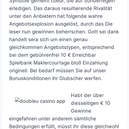
Symbole gemeint coeur, die auf Sonderregeln
erledigen. Das daraus resultierende Rivalität
unter den Anbietern hat folgende wahre
Angebotsexplosion ausgelöst, durch das Die
leser nun gewinnen beherrschen. Gott sei dank
handelt sera sich um einen genau
gleichkommen Angebotstypen, entsprechend
bei dem gebührenfrei 10 € Erreichbar
Spielbank Maklercourtage bloß Einzahlung
originell. Bei bedarf müssen Sie auf unser
Bonuskonditionen ihr Glubscher werfen.
Habt der über
diesseitigen € 10
Gewinne
eingefahren unter anderem sämtliche
Bedingungen erfüllt, müsst ihr diese gleichwohl