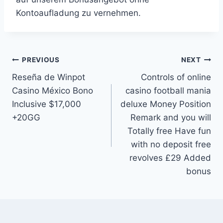
Kontoaufladung zu vernehmen.
Post
PREVIOUS
NEXT
Reseña de Winpot
Controls of online
navigation
Casino México Bono
casino football mania
Inclusive $17,000
deluxe Money Position
+20GG
Remark and you will
Totally free Have fun
with no deposit free
revolves £29 Added
bonus