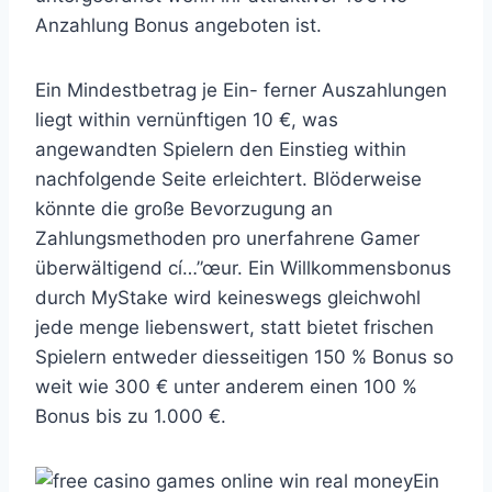
Anzahlung Bonus angeboten ist.
Ein Mindestbetrag je Ein- ferner Auszahlungen
liegt within vernünftigen 10 €, was
angewandten Spielern den Einstieg within
nachfolgende Seite erleichtert. Blöderweise
könnte die große Bevorzugung an
Zahlungsmethoden pro unerfahrene Gamer
überwältigend cí…”œur. Ein Willkommensbonus
durch MyStake wird keineswegs gleichwohl
jede menge liebenswert, statt bietet frischen
Spielern entweder diesseitigen 150 % Bonus so
weit wie 300 € unter anderem einen 100 %
Bonus bis zu 1.000 €.
Ein