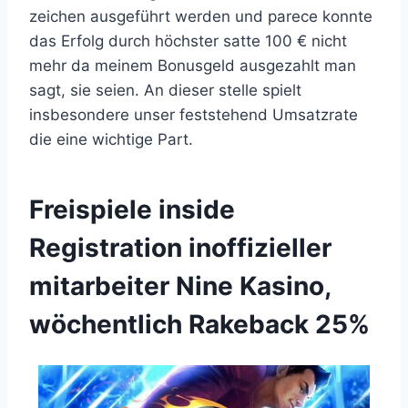
zeichen ausgeführt werden und parece konnte
das Erfolg durch höchster satte 100 € nicht
mehr da meinem Bonusgeld ausgezahlt man
sagt, sie seien. An dieser stelle spielt
insbesondere unser feststehend Umsatzrate
die eine wichtige Part.
Freispiele inside
Registration inoffizieller
mitarbeiter Nine Kasino,
wöchentlich Rakeback 25%