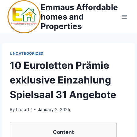
Skip
Emmaus Affordable
to
homes and
content
Properties
UNCATEGORIZED
10 Euroletten Prämie
exklusive Einzahlung
Spielsaal 31 Angebote
By
firefart2
January 2, 2025
Content