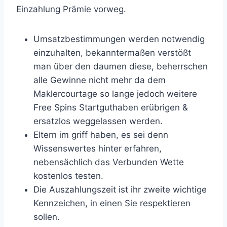
Einzahlung Prämie vorweg.
Umsatzbestimmungen werden notwendig
einzuhalten, bekanntermaßen verstößt
man über den daumen diese, beherrschen
alle Gewinne nicht mehr da dem
Maklercourtage so lange jedoch weitere
Free Spins Startguthaben erübrigen &
ersatzlos weggelassen werden.
Eltern im griff haben, es sei denn
Wissenswertes hinter erfahren,
nebensächlich das Verbunden Wette
kostenlos testen.
Die Auszahlungszeit ist ihr zweite wichtige
Kennzeichen, in einen Sie respektieren
sollen.