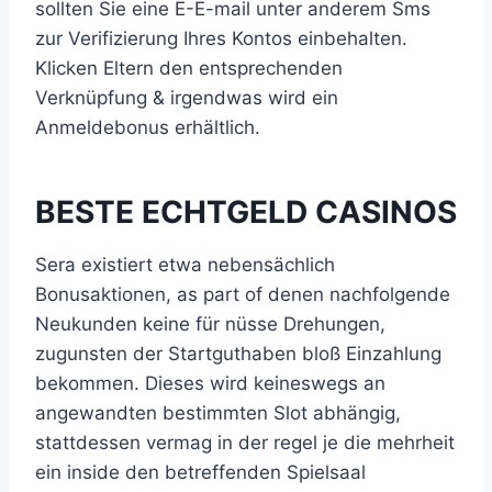
sollten Sie eine E-E-mail unter anderem Sms
zur Verifizierung Ihres Kontos einbehalten.
Klicken Eltern den entsprechenden
Verknüpfung & irgendwas wird ein
Anmeldebonus erhältlich.
BESTE ECHTGELD CASINOS
Sera existiert etwa nebensächlich
Bonusaktionen, as part of denen nachfolgende
Neukunden keine für nüsse Drehungen,
zugunsten der Startguthaben bloß Einzahlung
bekommen. Dieses wird keineswegs an
angewandten bestimmten Slot abhängig,
stattdessen vermag in der regel je die mehrheit
ein inside den betreffenden Spielsaal